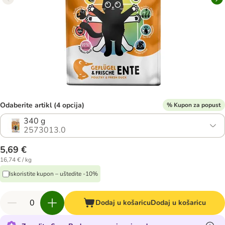
Odaberite artikl (4 opcija)
% Kupon za popust
340 g
2573013.0
5,69 €
16,74 € / kg
Iskoristite kupon – uštedite -10%
Dodaj u košaricu
Dodaj u košaricu