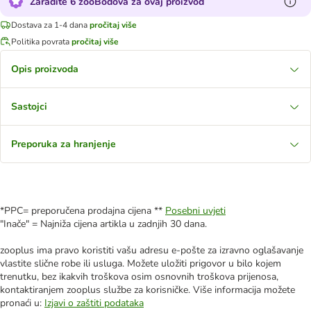
Zaradite 6 zooBodova za ovaj proizvod
Dostava za 1-4 dana
pročitaj više
Politika povrata
pročitaj više
Opis proizvoda
Sastojci
Preporuka za hranjenje
*PPC= preporučena prodajna cijena **
Posebni uvjeti
"Inače" = Najniža cijena artikla u zadnjih 30 dana.
zooplus ima pravo koristiti vašu adresu e-pošte za izravno oglašavanje
vlastite slične robe ili usluga. Možete uložiti prigovor u bilo kojem
trenutku, bez ikakvih troškova osim osnovnih troškova prijenosa,
kontaktiranjem zooplus službe za korisničke. Više informacija možete
pronaći u:
Izjavi o zaštiti podataka