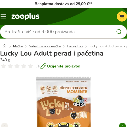
Besplatna dostava od 29,00 €**
Izbornik
Traži
proizvode
Mačke
Suha hrana za mačke
Lucky Lou
Lucky Lou Adult perad i 
Lucky Lou Adult perad i pačetina
340 g
Ocijenite proizvod
(
0
)