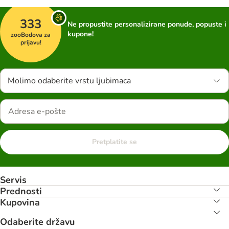
333
Ne propustite personalizirane ponude, popuste i
kupone!
zooBodova za
prijavu!
Molimo odaberite vrstu ljubimaca
Pretplatite se
Servis
Prednosti
Kupovina
Odaberite državu