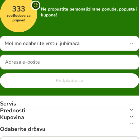
333
Ne propustite personalizirane ponude, popuste i
kupone!
zooBodova za
prijavu!
Molimo odaberite vrstu ljubimaca
Pretplatite se
Servis
Prednosti
Kupovina
Odaberite državu