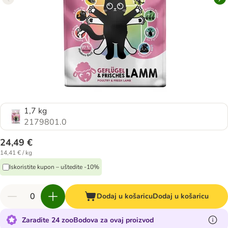
1,7 kg
2179801.0
24,49 €
14,41 € / kg
Iskoristite kupon – uštedite -10%
Dodaj u košaricu
Dodaj u košaricu
Zaradite 24 zooBodova za ovaj proizvod