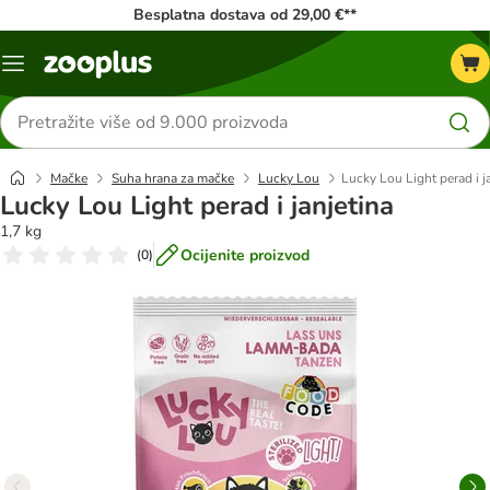
Besplatna dostava od 29,00 €**
Izbornik
Traži
proizvode
Mačke
Suha hrana za mačke
Lucky Lou
Lucky Lou Light perad i j
Lucky Lou Light perad i janjetina
1,7 kg
Ocijenite proizvod
(
0
)