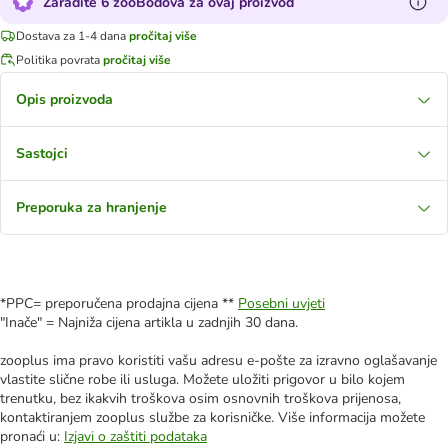
Zaradite 6 zooBodova za ovaj proizvod
Dostava za 1-4 dana
pročitaj više
Politika povrata
pročitaj više
Opis proizvoda
Sastojci
Preporuka za hranjenje
*PPC= preporučena prodajna cijena **
Posebni uvjeti
"Inače" = Najniža cijena artikla u zadnjih 30 dana.
zooplus ima pravo koristiti vašu adresu e-pošte za izravno oglašavanje
vlastite slične robe ili usluga. Možete uložiti prigovor u bilo kojem
trenutku, bez ikakvih troškova osim osnovnih troškova prijenosa,
kontaktiranjem zooplus službe za korisničke. Više informacija možete
pronaći u:
Izjavi o zaštiti podataka