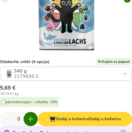
Odaberite artikl (4 opcija)
% Kupon za popust
340 g
2179696.5
5,69 €
16,74 € / kg
Iskoristite kupon – uštedite -10%
Dodaj u košaricu
Dodaj u košaricu