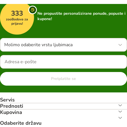
333
Ne propustite personalizirane ponude, popuste i
kupone!
zooBodova za
prijavu!
Molimo odaberite vrstu ljubimaca
Pretplatite se
Servis
Prednosti
Kupovina
Odaberite državu