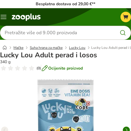
Besplatna dostava od 29,00 €**
Izbornik
Traži
proizvode
Mačke
Suha hrana za mačke
Lucky Lou
Lucky Lou Adult perad i 
Lucky Lou Adult perad i losos
340 g
Ocijenite proizvod
(
0
)