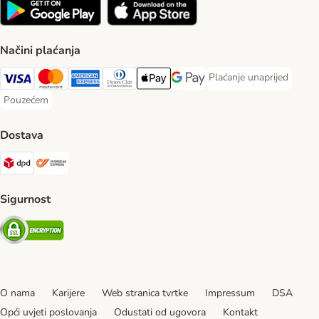
Načini plaćanja
Plaćanje unaprijed
Plaćanje unaprijed Paym
Visa Payment Method
MasterCard Payment Method
American Express Payment Method
Diners Club Payment Method
Payment Method
Google pay Payment Method
Pouzećem
Pouzećem Payment Method
Dostava
DPD Shipping Method
Overseas Shipping Method
Sigurnost
Security
O nama
Karijere
Web stranica tvrtke
Impressum
DSA
Opći uvjeti poslovanja
Odustati od ugovora
Kontakt