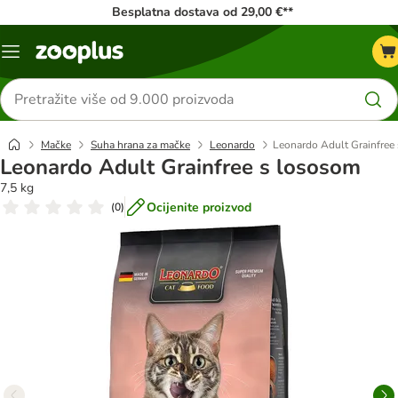
Besplatna dostava od 29,00 €**
Izbornik
Traži
proizvode
Mačke
Suha hrana za mačke
Leonardo
Leonardo Adult Grainfree
Leonardo Adult Grainfree s lososom
7,5 kg
Ocijenite proizvod
(
0
)