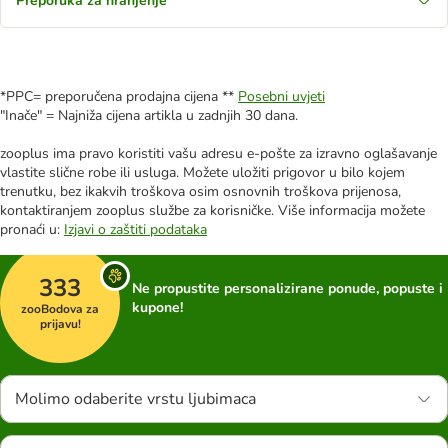
Preporuka za hranjenje
*PPC= preporučena prodajna cijena **
Posebni uvjeti
"Inače" = Najniža cijena artikla u zadnjih 30 dana.
zooplus ima pravo koristiti vašu adresu e-pošte za izravno oglašavanje
vlastite slične robe ili usluga. Možete uložiti prigovor u bilo kojem
trenutku, bez ikakvih troškova osim osnovnih troškova prijenosa,
kontaktiranjem zooplus službe za korisničke. Više informacija možete
pronaći u:
Izjavi o zaštiti podataka
333
Ne propustite personalizirane ponude, popuste i
kupone!
zooBodova za
prijavu!
Molimo odaberite vrstu ljubimaca