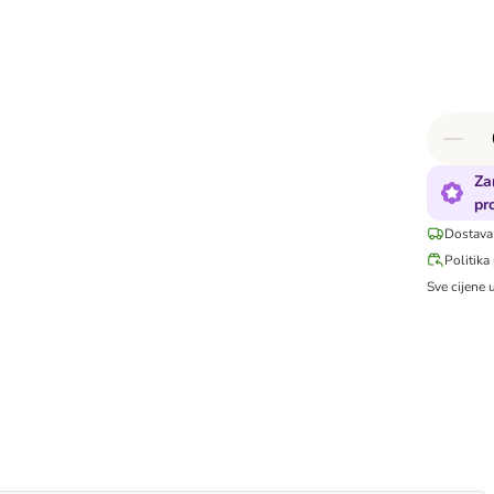
Za
pr
Dostava
Politika
Sve cijene 