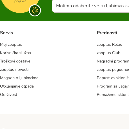
prijavu!
Molimo odaberite vrstu ljubimaca
Servis
Prednosti
Moj zooplus
zooplus Relax
Korisnička služba
zooplus Club
Troškovi dostave
Nagradni progra
zooplus novosti
zooplus pogodnos
Magazin o ljubimcima
Popust za skloniš
Otklanjanje otpada
Program za uzgaji
Održivost
Pomažemo skloni