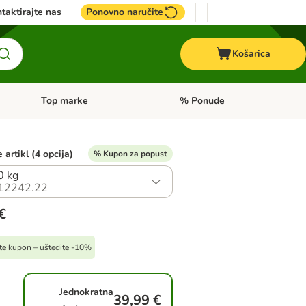
taktirajte nas
Ponovno naručite
Košarica
Top marke
% Ponude
Pregled kategorija: + VET hrana
Pregled kategorija: Top marke
 artikl (4 opcija)
% Kupon za popust
0 kg
12242.22
€
ite kupon – uštedite -10%
Jednokratna
39,99 €