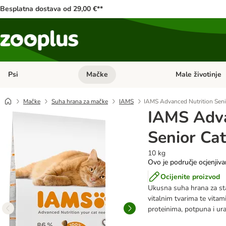
Besplatna dostava od 29,00 €**
Psi
Mačke
Male životinje
Pregled kategorija: Psi
Pregled kategorija
Mačke
Suha hrana za mačke
IAMS
IAMS Advanced Nutrition Senio
IAMS Adva
Senior Cat
10 kg
Ovo je područje ocjenjiva
Ocijenite proizvod
Ukusna suha hrana za sta
vitalnim tvarima te vitam
proteinima, potpuna i ur