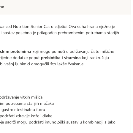
ne
anced Nutrition Senior Cat u zdjelici. Ova suha hrana nježno je
eni sastav posebno je prilagođen prehrambenim potrebama starijih
jskim proteinima
koji mogu pomoći u održavanju čiste mišićne
 vrijedne dodatke poput
prebiotika i vitamina
koji zaokružuju
i vašoj ljubimici omogućili što lakše žvakanje.
održavanje vitkih mišića
m potrebama starijih mačaka
u gastrointestinalnu floru
održati zdravlje kože i dlake
 koje sadrži mogu podržati imunološki sustav u kombinaciji s lako