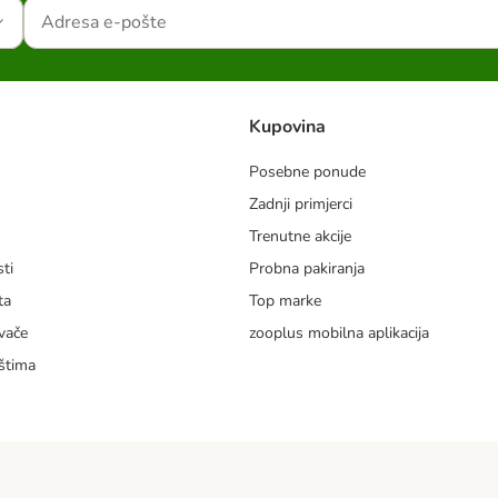
Kupovina
Posebne ponude
Zadnji primjerci
m
Trenutne akcije
ti
Probna pakiranja
ta
Top marke
vače
zooplus mobilna aplikacija
štima