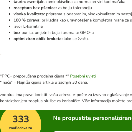
taurin:
esencijalna aminokiselina za normalan vid kod mačaka
receptura bez pšenice:
za bolju toleranciju
visoka kvaliteta:
priprema s odabranim, visokokvalitetnim sasto
100 % zdrava:
prikladna kao uravnotežena kompletna hrana za s
izvor L-karnitina
bez
punila, umjetnih boja i aroma te GMO-a
optimiziran oblik kroketa:
lako se žvaču.
*PPC= preporučena prodajna cijena **
Posebni uvjeti
"Inače" = Najniža cijena artikla u zadnjih 30 dana.
zooplus ima pravo koristiti vašu adresu e-pošte za izravno oglašavanje vl
kontaktiranjem zooplus službe za korisničke. Više informacija možete pr
333
Ne propustite personalizira
zooBodova za