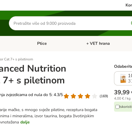
Kon
Traži
proizvode
Ptice
+ VET hrana
: Mačke
Pregled kategorija: Male životinje
Pregled kategorija: Ptice
r Cat 7+ s piletinom
nced Nutrition
Odaberite
1
 7+ s piletinom
3
39,99 
nja zvjezdicama od nula do 5: 4.3/5
(
169
)
4,00 € / kg
Iskorist
rije mačke, s mnogo svježe piletine, receptura bogata
inima i mineralima, izvor taurina, bogata životinjskim
avnotežena
dalje