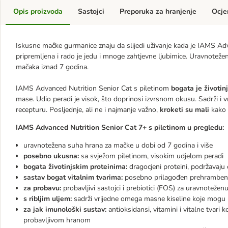
Opis proizvoda
Sastojci
Preporuka za hranjenje
Ocje
Iskusne mačke gurmanice znaju da slijedi uživanje kada je IAMS Adv
pripremljena i rado je jedu i mnoge zahtjevne ljubimice. Uravnotež
mačaka iznad 7 godina.
IAMS Advanced Nutrition Senior Cat s piletinom
bogata je životin
mase. Udio peradi je visok, što doprinosi izvrsnom okusu. Sadrži i
recepturu. Posljednje, ali ne i najmanje važno,
kroketi su mali
kako b
IAMS Advanced Nutrition Senior Cat 7+ s piletinom u pregledu:
uravnotežena suha hrana za mačke u dobi od 7 godina i više
posebno ukusna:
sa svježom piletinom, visokim udjelom peradi
bogata životinjskim proteinima:
dragocjeni proteini, podržavaju 
sastav bogat vitalnim tvarima:
posebno prilagođen prehrambeni
za probavu:
probavljivi sastojci i prebiotici (FOS) za uravnotežen
s ribljim uljem:
sadrži vrijedne omega masne kiseline koje mogu p
za jak imunološki sustav:
antioksidansi, vitamini i vitalne tvari
probavljivom hranom