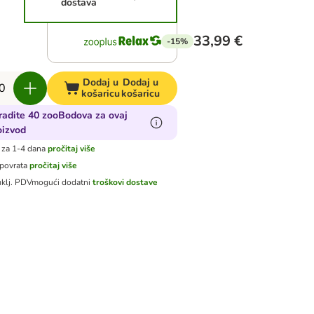
dostava
33,99 €
-15%
Dodaj u
Dodaj u
košaricu
košaricu
radite 40 zooBodova za ovaj
oizvod
 za 1-4 dana
pročitaj više
 povrata
pročitaj više
uklj. PDV
mogući dodatni
troškovi dostave