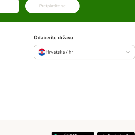
Pretplatite se
Odaberite državu
Hrvatska / hr