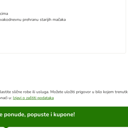
jcima
vakodnevnu prehranu starijih mačaka
astite slične robe ili usluga. Možete uložiti prigovor u bilo kojem trenu
onaći u:
Izjavi o zaštiti podataka
ne ponude, popuste i kupone!