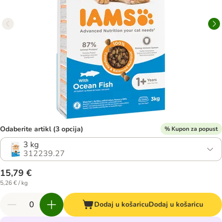
Odaberite artikl (3 opcija)
% Kupon za popust
3 kg
312239.27
15,79 €
5,26 € / kg
Dodaj u košaricu
Dodaj u košaricu