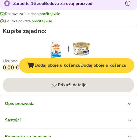
Zaradite 16 zooBodova za ovaj proizvod
Dostava za 1-4 dana
pročitaj više
Politika povrata
pročitaj više
Kupite zajedno:
Ukupno
Dodaj oboje u košaricu
Dodaj oboje u košaricu
0,00 €
Prikaži detalje
Opis proizvoda
Sastojci
Preporuka za hranjenje