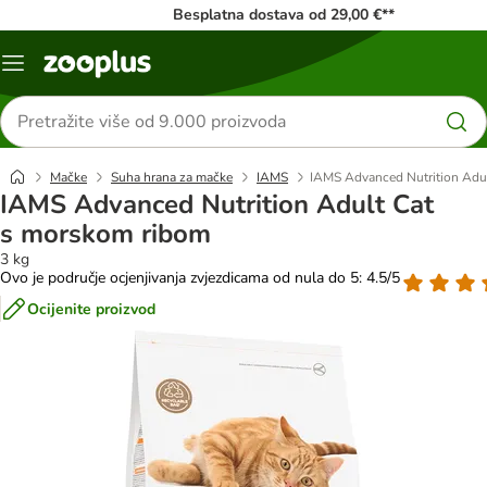
Besplatna dostava od 29,00 €**
Izbornik
Traži
proizvode
Mačke
Suha hrana za mačke
IAMS
IAMS Advanced Nutrition Adu
IAMS Advanced Nutrition Adult Cat
s morskom ribom
3 kg
Ovo je područje ocjenjivanja zvjezdicama od nula do 5: 4.5/5
Ocijenite proizvod