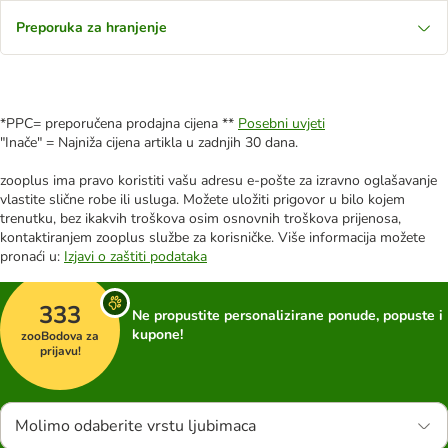
Preporuka za hranjenje
*PPC= preporučena prodajna cijena **
Posebni uvjeti
"Inače" = Najniža cijena artikla u zadnjih 30 dana.
zooplus ima pravo koristiti vašu adresu e-pošte za izravno oglašavanje
vlastite slične robe ili usluga. Možete uložiti prigovor u bilo kojem
trenutku, bez ikakvih troškova osim osnovnih troškova prijenosa,
kontaktiranjem zooplus službe za korisničke. Više informacija možete
pronaći u:
Izjavi o zaštiti podataka
333
Ne propustite personalizirane ponude, popuste i
kupone!
zooBodova za
prijavu!
Molimo odaberite vrstu ljubimaca