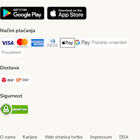
Načini plaćanja
Plaćanje unaprijed
Plaćanje unaprijed Paym
Visa Payment Method
MasterCard Payment Method
American Express Payment Method
Diners Club Payment Method
Payment Method
Google pay Payment Method
Pouzećem
Pouzećem Payment Method
Dostava
DPD Shipping Method
Overseas Shipping Method
Sigurnost
Security
O nama
Karijere
Web stranica tvrtke
Impressum
DSA