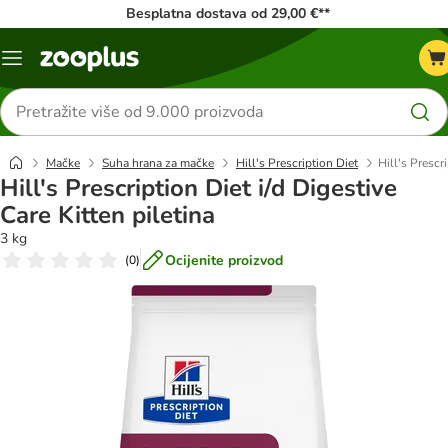
Besplatna dostava od 29,00 €**
Izbornik
Traži
proizvode
Mačke
Suha hrana za mačke
Hill's Prescription Diet
Hill's Prescri
Hill's Prescription Diet i/d Digestive
Care Kitten piletina
3 kg
Ocijenite proizvod
(
0
)