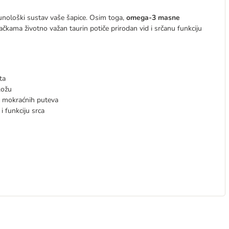
unološki sustav vaše šapice. Osim toga,
omega-3 masne
čkama životno važan taurin potiče prirodan vid i srčanu funkciju
ta
kožu
u mokraćnih puteva
i funkciju srca