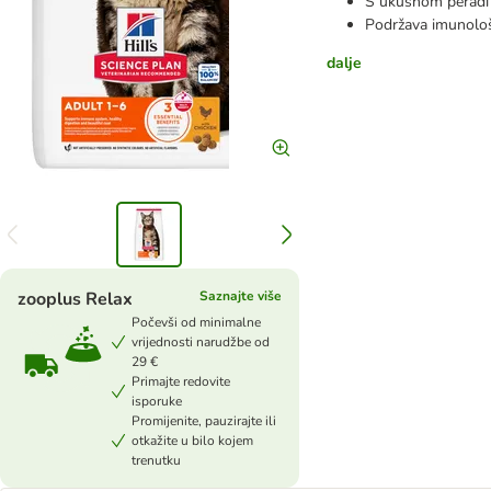
S ukusnom peradi
Podržava imunološ
dalje
zooplus Relax
Saznajte više
Počevši od minimalne
vrijednosti narudžbe od
29 €
Primajte redovite
isporuke
Promijenite, pauzirajte ili
otkažite u bilo kojem
trenutku