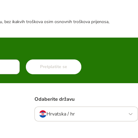
tku, bez ikakvih troškova osim osnovnih troškova prijenosa,
Pretplatite se
Odaberite državu
Hrvatska / hr