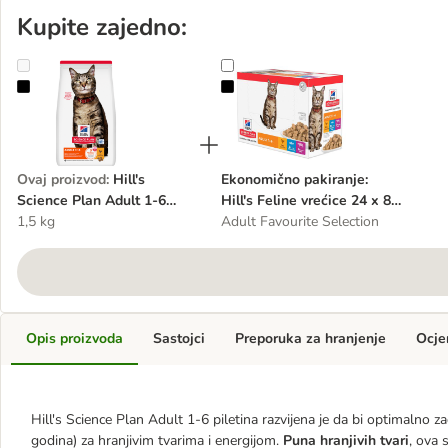
Kupite zajedno:
Hill's Science Plan Adult 1-6 piletina
Ekonomično pakiranje: Hill's Feline
Ovaj proizvod
:
Hill's
Ekonomično pakiranje:
Science Plan Adult 1-6
Hill's Feline vrećice 24 x 85
piletina
1,5 kg
g
Adult Favourite Selection
Opis proizvoda
Sastojci
Preporuka za hranjenje
Ocje
Hill's Science Plan Adult 1-6 piletina razvijena je da bi optimalno z
godina) za hranjivim tvarima i energijom.
Puna hranjivih tvari
, ova 