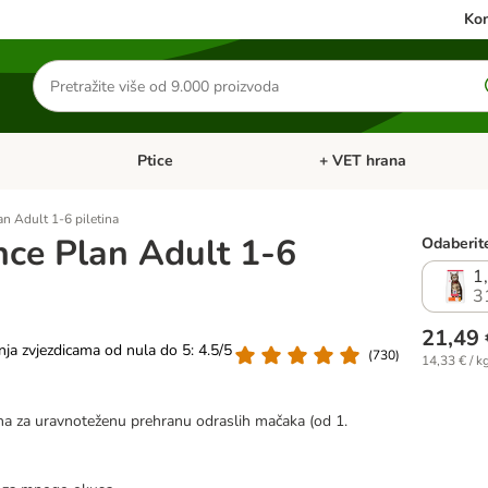
Kon
Traži
proizvode
Ptice
+ VET hrana
: Mačke
Pregled kategorija: Male životinje
Pregled kategorija: Ptice
an Adult 1-6 piletina
ence Plan Adult 1-6
Odaberite
1
3
21,49 
nja zvjezdicama od nula do 5: 4.5/5
(
730
)
14,33 € / k
na za uravnoteženu prehranu odraslih mačaka (od 1.