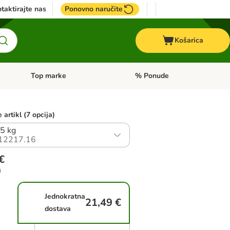
taktirajte nas
Ponovno naručite
Košarica
Top marke
% Ponude
Pregled kategorija: + VET hrana
Pregled kategorija: Top marke
 artikl (7 opcija)
,5 kg
12217.16
€
g
Jednokratna
21,49 €
dostava