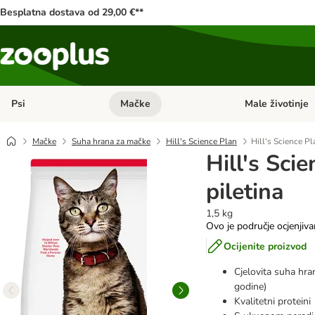
Besplatna dostava od 29,00 €**
Psi
Mačke
Male životinje
Pregled kategorija: Psi
Pregled kategorija
Mačke
Suha hrana za mačke
Hill's Science Plan
Hill's Science Pl
Hill's Sci
piletina
1,5 kg
Ovo je područje ocjenjiva
Ocijenite proizvod
Cjelovita suha hra
godine)
Kvalitetni proteini