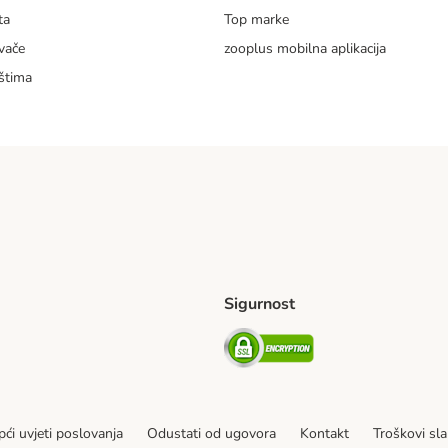
ta
Top marke
vače
zooplus mobilna aplikacija
štima
Sigurnost
ping Method
erseas Shipping Method
Security
ći uvjeti poslovanja
Odustati od ugovora
Kontakt
Troškovi sla