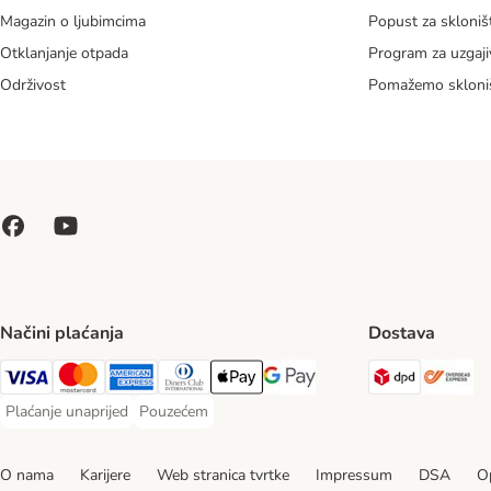
Magazin o ljubimcima
Popust za skloniš
Otklanjanje otpada
Program za uzgaji
Održivost
Pomažemo skloni
Načini plaćanja
Dostava
DPD Ship
Ov
Visa Payment Method
MasterCard Payment Method
American Express Payment Method
Diners Club Payment Method
Payment Method
Google pay Payment Method
Plaćanje unaprijed
Pouzećem
Plaćanje unaprijed Payment Method
Pouzećem Payment Method
O nama
Karijere
Web stranica tvrtke
Impressum
DSA
Op