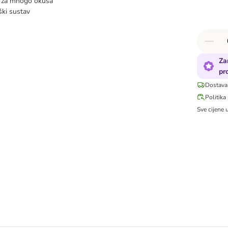
 za mnogo okusa
ki sustav
Za
pr
Dostava
Politika
Sve cijene 