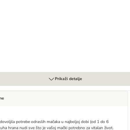
 vrećice 24 x 85 g
Prikaži detalje
ne
adovoljila potrebe odraslih mačaka u najboljoj dobi (od 1 do 6
suha hrana nudi sve što je vašoj mački potrebno za vitalan život.