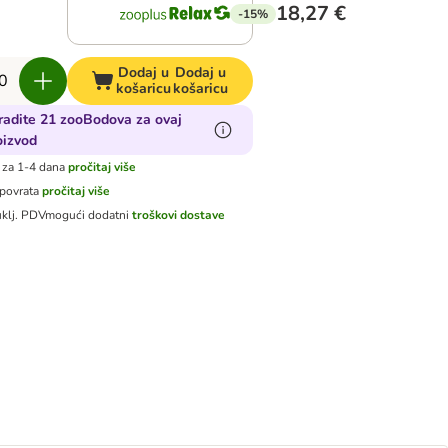
18,27 €
-15%
Dodaj u
Dodaj u
košaricu
košaricu
radite 21 zooBodova za ovaj
oizvod
 za 1-4 dana
pročitaj više
 povrata
pročitaj više
uklj. PDV
mogući dodatni
troškovi dostave