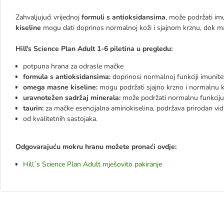
Zahvaljujući vrijednoj
formuli s antioksidansima
, može podržati im
kiseline
mogu dati doprinos normalnoj koži i sjajnom krznu, dok ma
Hill's Science Plan Adult 1-6 piletina u pregledu
:
potpuna hrana za odrasle mačke
formula s antioksidansima:
doprinosi normalnoj funkciji imunite
omega masne kiseline:
mogu podržati sjajno krzno i normalnu 
uravnotežen sadržaj minerala:
može podržati normalnu funkcij
taurin:
za mačke esencijalna aminokiselina, podržava prirodan vid 
od kvalitetnih sastojaka.
Odgovarajuću mokru hranu možete pronaći ovdje:
Hill´s Science Plan Adult mješovito pakiranje