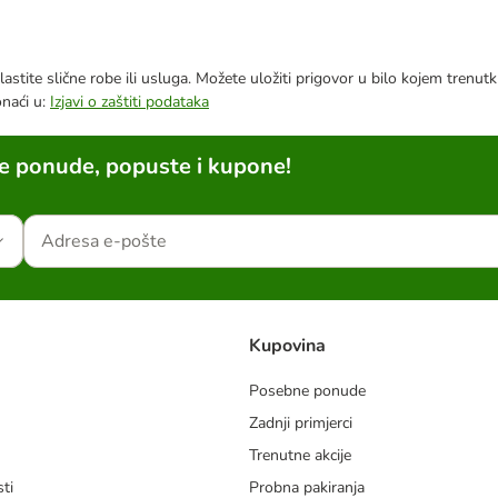
astite slične robe ili usluga. Možete uložiti prigovor u bilo kojem trenu
onaći u:
Izjavi o zaštiti podataka
ne ponude, popuste i kupone!
Kupovina
Posebne ponude
Zadnji primjerci
m
Trenutne akcije
ti
Probna pakiranja