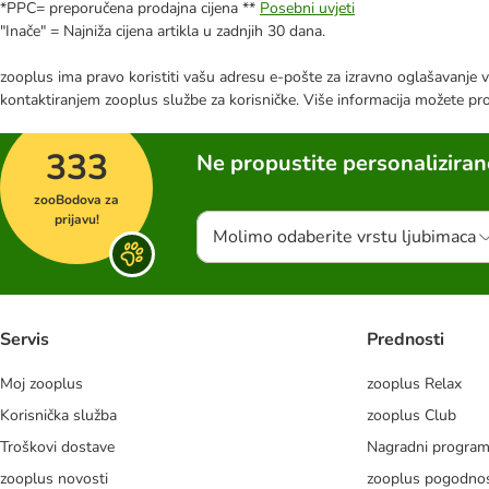
*PPC= preporučena prodajna cijena **
Posebni uvjeti
"Inače" = Najniža cijena artikla u zadnjih 30 dana.
zooplus ima pravo koristiti vašu adresu e-pošte za izravno oglašavanje vl
kontaktiranjem zooplus službe za korisničke. Više informacija možete pr
333
Ne propustite personalizira
zooBodova za
prijavu!
Molimo odaberite vrstu ljubimaca
Servis
Prednosti
Moj zooplus
zooplus Relax
Korisnička služba
zooplus Club
Troškovi dostave
Nagradni progra
zooplus novosti
zooplus pogodnos