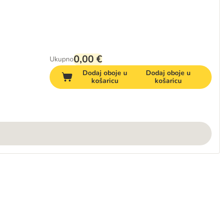
0,00 €
Ukupno
Dodaj oboje u
Dodaj oboje u
košaricu
košaricu