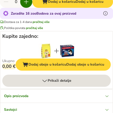
Dodaj u košaricu
Dodaj u košaricu
Zaradite 16 zooBodova za ovaj proizvod
Dostava za 1-4 dana
pročitaj više
Politika povrata
pročitaj više
Kupite zajedno:
Ukupno
Dodaj oboje u košaricu
Dodaj oboje u košaricu
0,00 €
Prikaži detalje
Opis proizvoda
Sastojci