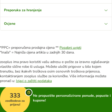
Preporuka za hranjenje
Ocjene
*PPC= preporučena prodajna cijena **
Posebni uvjeti
"Inače" = Najniža cijena artikla u zadnjih 30 dana.
zooplus ima pravo koristiti vašu adresu e-pošte za izravno oglašavanje
vlastite slične robe ili usluga. Možete uložiti prigovor u bilo kojem
trenutku, bez ikakvih troškova osim osnovnih troškova prijenosa,
kontaktiranjem zooplus službe za korisničke. Više informacija možete
pronaći u:
Izjavi o zaštiti podataka
333
Ne propustite personalizirane ponude, popuste i
kupone!
zooBodova za
prijavu!