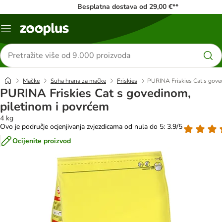
Besplatna dostava od 29,00 €**
Izbornik
Traži
proizvode
Mačke
Suha hrana za mačke
Friskies
PURINA Friskies Cat s gove
PURINA Friskies Cat s govedinom,
piletinom i povrćem
4 kg
Ovo je područje ocjenjivanja zvjezdicama od nula do 5: 3.9/5
Ocijenite proizvod