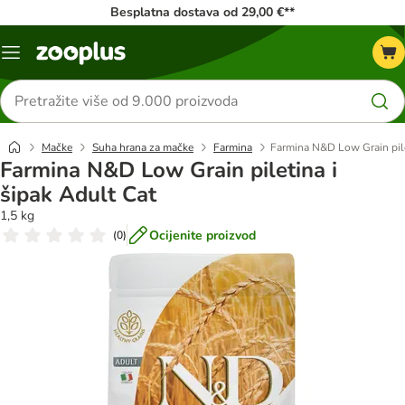
Besplatna dostava od 29,00 €**
Izbornik
Traži
proizvode
Mačke
Suha hrana za mačke
Farmina
Farmina N&D Low Grain pile
Farmina N&D Low Grain piletina i
šipak Adult Cat
1,5 kg
Ocijenite proizvod
(
0
)