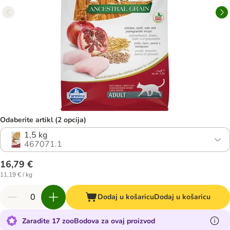
Odaberite artikl (2 opcija)
1,5 kg
467071.1
16,79 €
11,19 € / kg
Dodaj u košaricu
Dodaj u košaricu
Zaradite 17 zooBodova za ovaj proizvod