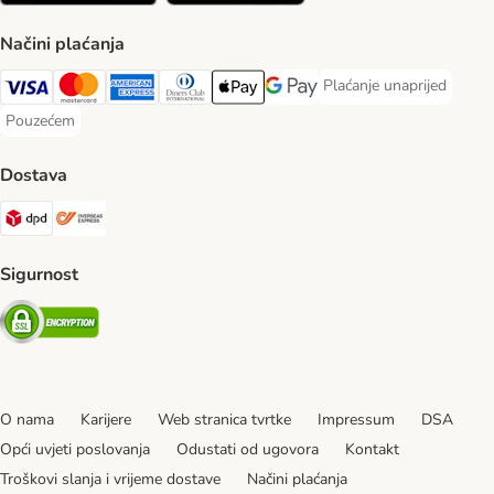
Načini plaćanja
Plaćanje unaprijed
Plaćanje unaprijed Paym
Visa Payment Method
MasterCard Payment Method
American Express Payment Method
Diners Club Payment Method
Payment Method
Google pay Payment Method
Pouzećem
Pouzećem Payment Method
Dostava
DPD Shipping Method
Overseas Shipping Method
Sigurnost
Security
O nama
Karijere
Web stranica tvrtke
Impressum
DSA
Opći uvjeti poslovanja
Odustati od ugovora
Kontakt
Troškovi slanja i vrijeme dostave
Načini plaćanja