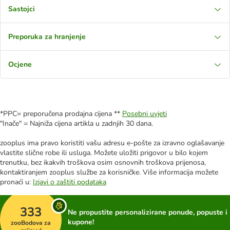
Sastojci
Preporuka za hranjenje
Ocjene
*PPC= preporučena prodajna cijena **
Posebni uvjeti
"Inače" = Najniža cijena artikla u zadnjih 30 dana.
zooplus ima pravo koristiti vašu adresu e-pošte za izravno oglašavanje
vlastite slične robe ili usluga. Možete uložiti prigovor u bilo kojem
trenutku, bez ikakvih troškova osim osnovnih troškova prijenosa,
kontaktiranjem zooplus službe za korisničke. Više informacija možete
pronaći u:
Izjavi o zaštiti podataka
333
Ne propustite personalizirane ponude, popuste i
kupone!
zooBodova za