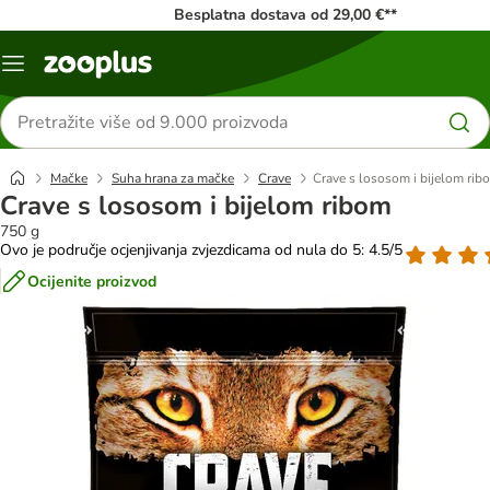
Besplatna dostava od 29,00 €**
Izbornik
Traži
proizvode
Mačke
Suha hrana za mačke
Crave
Crave s lososom i bijelom rib
Crave s lososom i bijelom ribom
750 g
Ovo je područje ocjenjivanja zvjezdicama od nula do 5: 4.5/5
Ocijenite proizvod