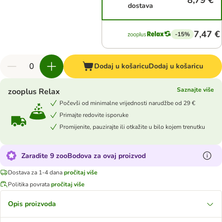
8,79 €
dostava
7,47 €
-15%
Dodaj u košaricu
Dodaj u košaricu
Saznajte više
zooplus Relax
Počevši od minimalne vrijednosti narudžbe od 29 €
Primajte redovite isporuke
Promijenite, pauzirajte ili otkažite u bilo kojem trenutku
Zaradite 9 zooBodova za ovaj proizvod
Dostava za 1-4 dana
pročitaj više
Politika povrata
pročitaj više
Opis proizvoda