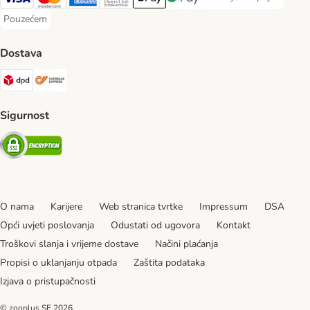
Plaćanje unaprijed Paym
Visa Payment Method
MasterCard Payment Method
American Express Payment Method
Diners Club Payment Method
Payment Method
Google pay Payment Method
Pouzećem
Pouzećem Payment Method
Dostava
DPD Shipping Method
Overseas Shipping Method
Sigurnost
Security
O nama
Karijere
Web stranica tvrtke
Impressum
DSA
Opći uvjeti poslovanja
Odustati od ugovora
Kontakt
Troškovi slanja i vrijeme dostave
Načini plaćanja
Propisi o uklanjanju otpada
Zaštita podataka
Izjava o pristupačnosti
© zooplus SE
2026