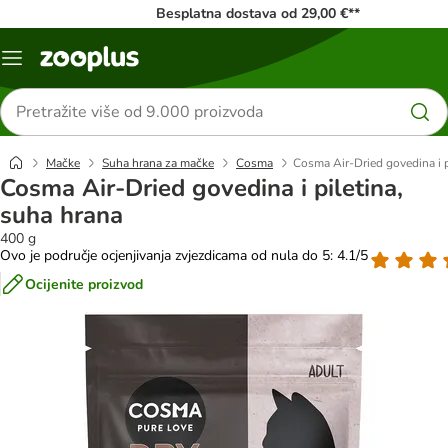
Besplatna dostava od 29,00 €**
Izbornik
Traži
proizvode
Mačke
Suha hrana za mačke
Cosma
Cosma Air-Dried govedina i p
Cosma Air-Dried govedina i piletina,
suha hrana
400 g
Ovo je područje ocjenjivanja zvjezdicama od nula do 5: 4.1/5
Ocijenite proizvod