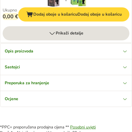
Ukupno
Dodaj oboje u košaricu
Dodaj oboje u košaricu
0,00 €
Prikaži detalje
Opis proizvoda
Sastojci
Preporuka za hranjenje
Ocjene
*PPC= preporučena prodajna cijena **
Posebni uvjeti