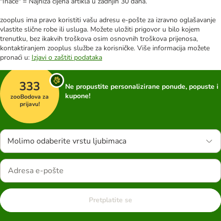
"Inače" = Najniža cijena artikla u zadnjih 30 dana.
zooplus ima pravo koristiti vašu adresu e-pošte za izravno oglašavanje
vlastite slične robe ili usluga. Možete uložiti prigovor u bilo kojem
trenutku, bez ikakvih troškova osim osnovnih troškova prijenosa,
kontaktiranjem zooplus službe za korisničke. Više informacija možete
pronaći u:
Izjavi o zaštiti podataka
333
Ne propustite personalizirane ponude, popuste i
kupone!
zooBodova za
prijavu!
Molimo odaberite vrstu ljubimaca
Pretplatite se