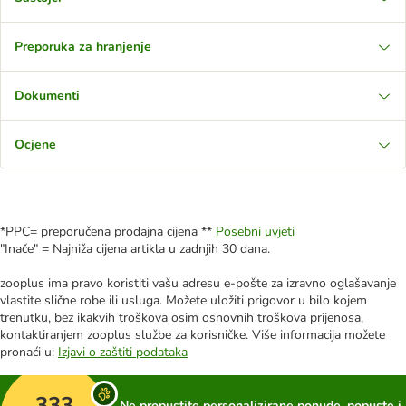
Preporuka za hranjenje
Dokumenti
Ocjene
*PPC= preporučena prodajna cijena **
Posebni uvjeti
"Inače" = Najniža cijena artikla u zadnjih 30 dana.
zooplus ima pravo koristiti vašu adresu e-pošte za izravno oglašavanje
vlastite slične robe ili usluga. Možete uložiti prigovor u bilo kojem
trenutku, bez ikakvih troškova osim osnovnih troškova prijenosa,
kontaktiranjem zooplus službe za korisničke. Više informacija možete
pronaći u:
Izjavi o zaštiti podataka
333
Ne propustite personalizirane ponude, popuste i