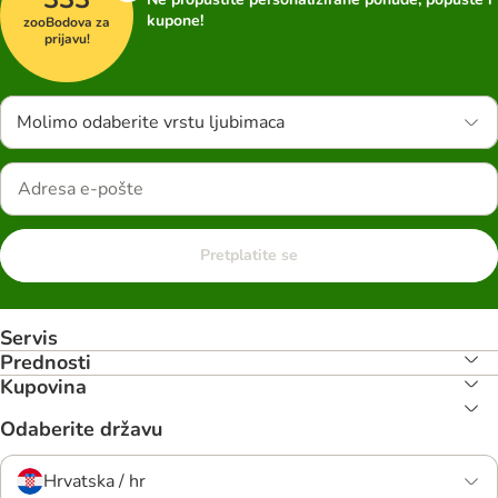
kupone!
zooBodova za
prijavu!
Molimo odaberite vrstu ljubimaca
Pretplatite se
Servis
Prednosti
Kupovina
Odaberite državu
Hrvatska / hr