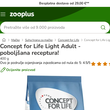
Besplatna dostava od 29,00 €**
Izbornik
Traži
proizvode
Mačke
Suha hrana za mačke
Concept for Life
Concept for Life Li
Concept for Life Light Adult -
poboljšana receptura!
400 g
Ovo je područje ocjenjivanja zvjezdicama od nula do 5: 4.5/5
Ocijenite proizvod