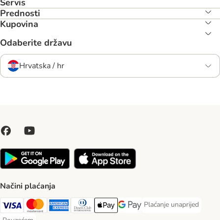
Servis
Prednosti
Kupovina
Odaberite državu
Hrvatska / hr
Načini plaćanja
Plaćanje unaprijed
Plaćanje unaprijed Paym
Visa Payment Method
MasterCard Payment Method
American Express Payment Method
Diners Club Payment Method
Payment Method
Google pay Payment Method