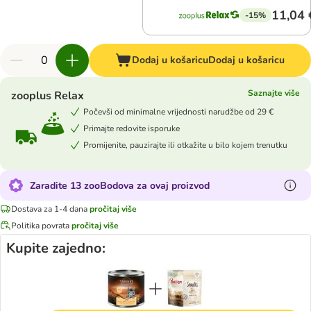
11,04 
-15%
Dodaj u košaricu
Dodaj u košaricu
Saznajte više
zooplus Relax
Počevši od minimalne vrijednosti narudžbe od 29 €
Primajte redovite isporuke
Promijenite, pauzirajte ili otkažite u bilo kojem trenutku
Zaradite 13 zooBodova za ovaj proizvod
Dostava za 1-4 dana
pročitaj više
Politika povrata
pročitaj više
Kupite zajedno: