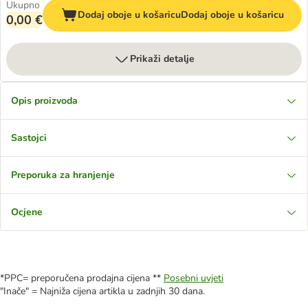
Ukupno
Dodaj oboje u košaricu
Dodaj oboje u košaricu
0,00 €
Prikaži detalje
Opis proizvoda
Sastojci
Preporuka za hranjenje
Ocjene
*PPC= preporučena prodajna cijena **
Posebni uvjeti
"Inače" = Najniža cijena artikla u zadnjih 30 dana.