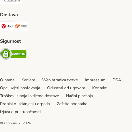
Pouzećem
Pouzećem Payment Method
Dostava
DPD Shipping Method
Overseas Shipping Method
Sigurnost
Security
O nama
Karijere
Web stranica tvrtke
Impressum
DSA
Opći uvjeti poslovanja
Odustati od ugovora
Kontakt
Troškovi slanja i vrijeme dostave
Načini plaćanja
Propisi o uklanjanju otpada
Zaštita podataka
Izjava o pristupačnosti
© zooplus SE
2026