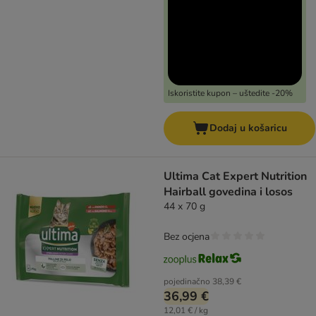
Iskoristite kupon – uštedite -20%
Dodaj u košaricu
Ultima Cat Expert Nutrition
Hairball govedina i losos
44 x 70 g
Bez ocjena
pojedinačno
38,39 €
36,99 €
12,01 € / kg