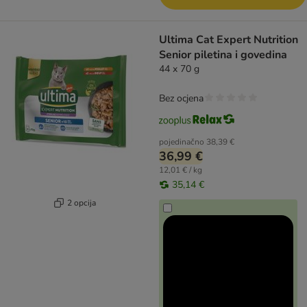
Ultima Cat Expert Nutrition
Senior piletina i govedina
44 x 70 g
Bez ocjena
pojedinačno
38,39 €
36,99 €
12,01 € / kg
35,14 €
2 opcija