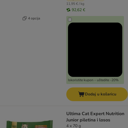
11,95 € / kg
92,62 €
4 opcija
Iskoristite kupon – uštedite -20%
Dodaj u košaricu
Ultima Cat Expert Nutrition
Junior piletina i losos
4 x 70 g