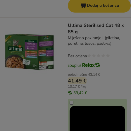
Dodaj u košaricu
Ultima Sterilised Cat 48 x
85 g
Miješano pakiranje I (piletina,
puretina, losos, pastrva)
Bez ocjena
pojedinačno
43,14 €
41,49 €
10,17 € / kg
39,42 €