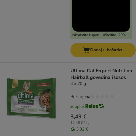
Iskoristite kupon – uštedite -20%
Dodaj u košaricu
Ultima Cat Expert Nutrition
Hairball govedina i losos
4 x 70 g
Bez ocjena
3,49 €
12,46 € / kg
3,32 €