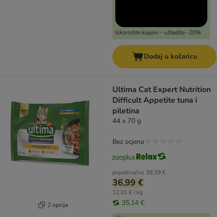
Iskoristite kupon – uštedite -20%
Dodaj u košaricu
Ultima Cat Expert Nutrition
Difficult Appetite tuna i
piletina
44 x 70 g
Bez ocjena
pojedinačno
38,39 €
36,99 €
12,01 € / kg
35,14 €
2 opcija