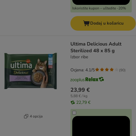
Iskoristite kupon – uštedite -20%
Dodaj u košaricu
Ultima Delicious Adult
Sterilized 48 x 85 g
Izbor ribe
Ocjena: 4.1/5
(
90
)
23,99 €
5,88 € / kg
22,79 €
4 opcija