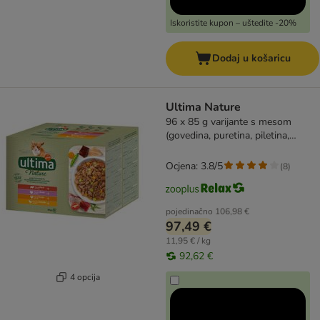
Iskoristite kupon – uštedite -20%
Dodaj u košaricu
Ultima Nature
96 x 85 g varijante s mesom
(govedina, puretina, piletina,
perad)
Ocjena: 3.8/5
(
8
)
pojedinačno
106,98 €
97,49 €
11,95 € / kg
92,62 €
4 opcija