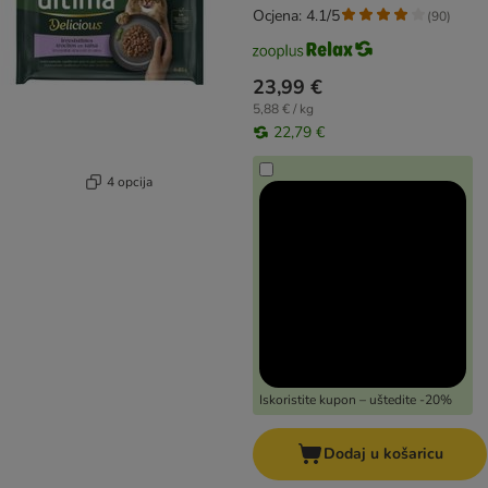
Ocjena: 4.1/5
(
90
)
23,99 €
5,88 € / kg
22,79 €
4 opcija
Iskoristite kupon – uštedite -20%
Dodaj u košaricu