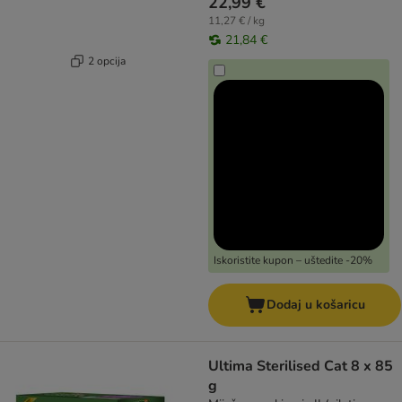
22,99 €
11,27 € / kg
21,84 €
2 opcija
Iskoristite kupon – uštedite -20%
Dodaj u košaricu
Ultima Sterilised Cat 8 x 85
g