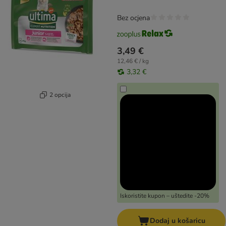
Bez ocjena
3,49 €
12,46 € / kg
3,32 €
2 opcija
Iskoristite kupon – uštedite -20%
Dodaj u košaricu