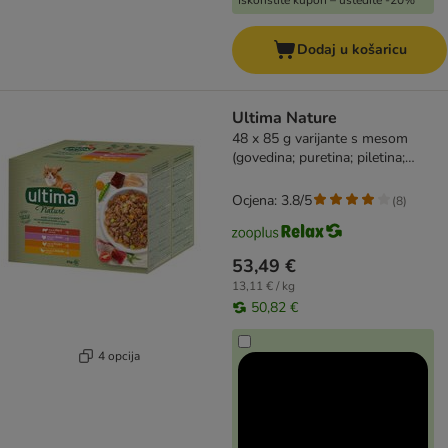
Iskoristite kupon – uštedite -20%
Dodaj u košaricu
Ultima Nature
48 x 85 g varijante s mesom
(govedina; puretina; piletina;
perad)
Ocjena: 3.8/5
(
8
)
53,49 €
13,11 € / kg
50,82 €
4 opcija