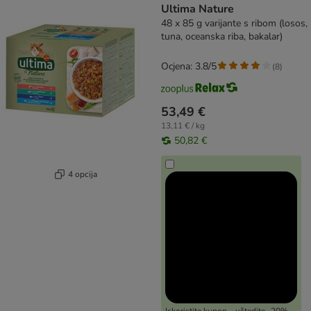
Ultima Nature
48 x 85 g varijante s ribom (losos,
tuna, oceanska riba, bakalar)
Ocjena: 3.8/5
(
8
)
53,49 €
13,11 € / kg
50,82 €
4 opcija