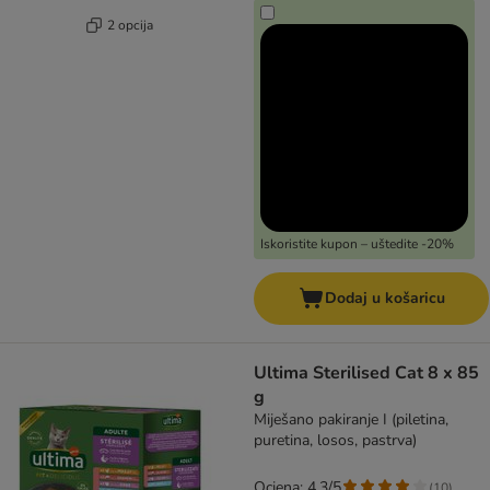
2 opcija
Iskoristite kupon – uštedite -20%
Dodaj u košaricu
Ultima Sterilised Cat 8 x 85
g
Miješano pakiranje I (piletina,
puretina, losos, pastrva)
Ocjena: 4.3/5
(
10
)