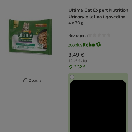
artikli proizvoda su promijenjeni
Ultima Cat Expert Nutrition
Urinary piletina i govedina
4 x 70 g
Bez ocjena
3,49 €
12,46 € / kg
3,32 €
2 opcija