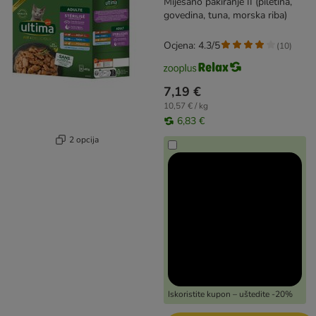
Miješano pakiranje II (piletina,
govedina, tuna, morska riba)
Ocjena: 4.3/5
(
10
)
7,19 €
10,57 € / kg
6,83 €
2 opcija
Iskoristite kupon – uštedite -20%