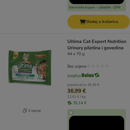
Iskoristite kupon – uštedite -20%
Dodaj u košaricu
Ultima Cat Expert Nutrition
Urinary piletina i govedina
44 x 70 g
Bez ocjena
pojedinačno
38,39 €
36,99 €
12,01 € / kg
35,14 €
2 opcija