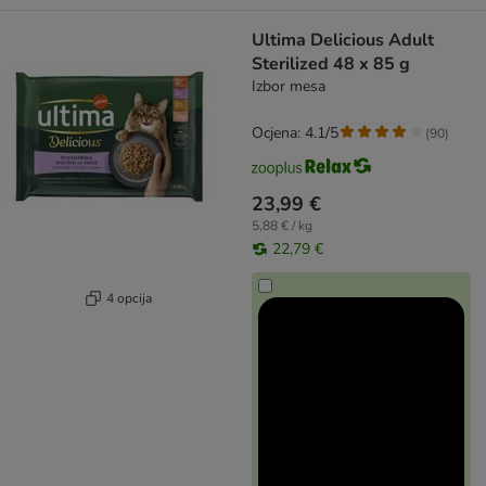
Ultima Delicious Adult
Sterilized 48 x 85 g
Izbor mesa
Ocjena: 4.1/5
(
90
)
23,99 €
5,88 € / kg
22,79 €
4 opcija