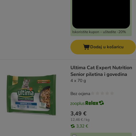
Iskoristite kupon – uštedite -20%
Dodaj u košaricu
Ultima Cat Expert Nutrition
Senior piletina i govedina
4 x 70 g
Bez ocjena
3,49 €
12,46 € / kg
3,32 €