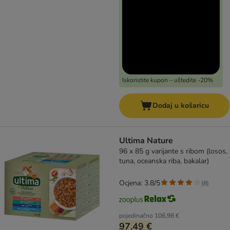
Iskoristite kupon – uštedite -20%
Dodaj u košaricu
Ultima Nature
96 x 85 g varijante s ribom (losos,
tuna, oceanska riba, bakalar)
Ocjena: 3.8/5
(
8
)
pojedinačno
106,98 €
97,49 €