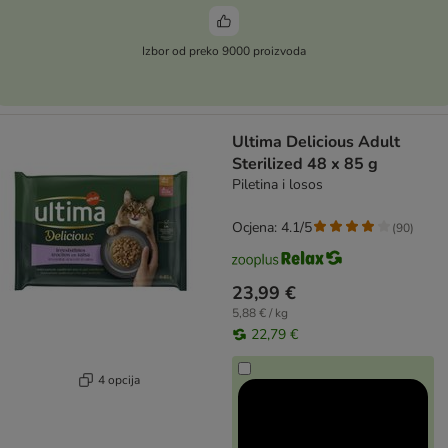
Izbor od preko 9000 proizvoda
Ultima Delicious Adult
Sterilized 48 x 85 g
Piletina i losos
Ocjena: 4.1/5
(
90
)
23,99 €
5,88 € / kg
22,79 €
4 opcija