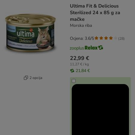
Ultima Fit & Delicious
Sterilized 24 x 85 g za
mačke
Morska riba
Ocjena: 3.6/5
(
28
)
22,99 €
11,27 € / kg
21,84 €
2 opcija