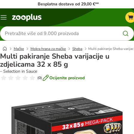
Besplatna dostava od 29,00 €**
Izbornik
Traži
proizvode
Mačke
Mokra hrana za mačke
Sheba
Multi pakiranje Sheba varijac
Multi pakiranje Sheba varijacije u
zdjelicama 32 x 85 g
– Selection in Sauce
Ocijenite proizvod
(
0
)