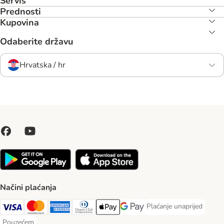
Servis
Prednosti
Kupovina
Odaberite državu
Hrvatska / hr
Načini plaćanja
Plaćanje unaprijed
Plaćanje unaprijed Paym
Visa Payment Method
MasterCard Payment Method
American Express Payment Method
Diners Club Payment Method
Payment Method
Google pay Payment Method
Pouzećem