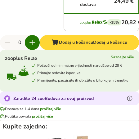
24,49 €
dostava
20,82 
-15%
Dodaj u košaricu
Dodaj u košaricu
Saznajte više
zooplus Relax
Počevši od minimalne vrijednosti narudžbe od 29 €
Primajte redovite isporuke
Promijenite, pauzirajte ili otkažite u bilo kojem trenutku
Zaradite 24 zooBodova za ovaj proizvod
Dostava za 1-4 dana
pročitaj više
Politika povrata
pročitaj više
Kupite zajedno: