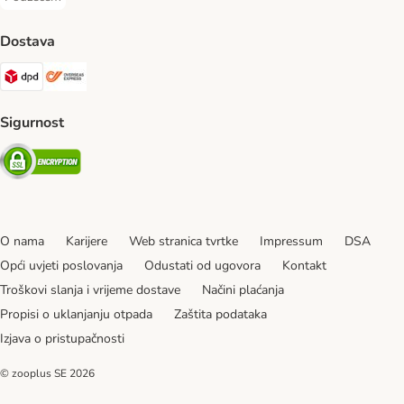
Pouzećem Payment Method
Dostava
DPD Shipping Method
Overseas Shipping Method
Sigurnost
Security
O nama
Karijere
Web stranica tvrtke
Impressum
DSA
Opći uvjeti poslovanja
Odustati od ugovora
Kontakt
Troškovi slanja i vrijeme dostave
Načini plaćanja
Propisi o uklanjanju otpada
Zaštita podataka
Izjava o pristupačnosti
© zooplus SE
2026