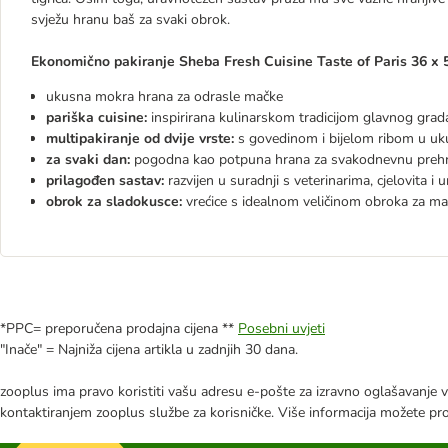
svježu hranu baš za svaki obrok.
Ekonomično pakiranje Sheba Fresh Cuisine Taste of Paris 36 x 5
ukusna mokra hrana za odrasle mačke
pariška cuisine:
inspirirana kulinarskom tradicijom glavnog gra
multipakiranje od dvije vrste:
s govedinom i bijelom ribom u uku
za svaki dan:
pogodna kao potpuna hrana za svakodnevnu pre
prilagođen sastav:
razvijen u suradnji s veterinarima, cjelovita i
obrok za sladokusce:
vrećice s idealnom veličinom obroka za mal
*PPC= preporučena prodajna cijena **
Posebni uvjeti
"Inače" = Najniža cijena artikla u zadnjih 30 dana.
zooplus ima pravo koristiti vašu adresu e-pošte za izravno oglašavanje vl
kontaktiranjem zooplus službe za korisničke. Više informacija možete pr