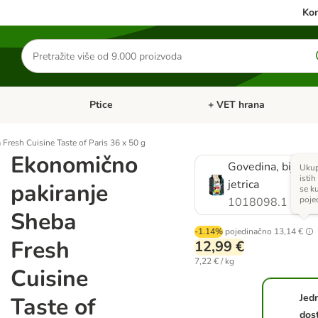
Kon
Traži
proizvode
Ptice
+ VET hrana
: Mačke
Pregled kategorija: Male životinje
Pregled kategorija: Ptice
Fresh Cuisine Taste of Paris 36 x 50 g
Ekonomično
Govedina, bijela ri
Ukup
istih
jetrica
pakiranje
se k
poje
1018098.1
Sheba
-1.14%
pojedinačno
13,14 €
Fresh
12,99 €
7,22 € / kg
Cuisine
Jed
Taste of
dos