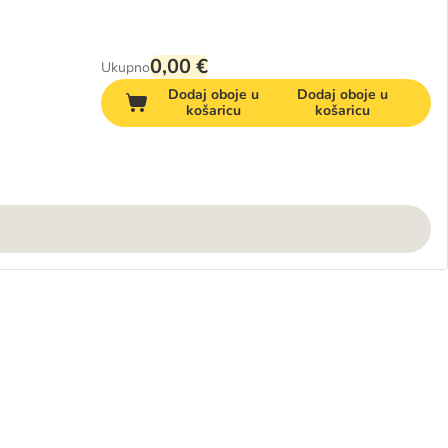
0,00 €
Ukupno
Dodaj oboje u
Dodaj oboje u
košaricu
košaricu