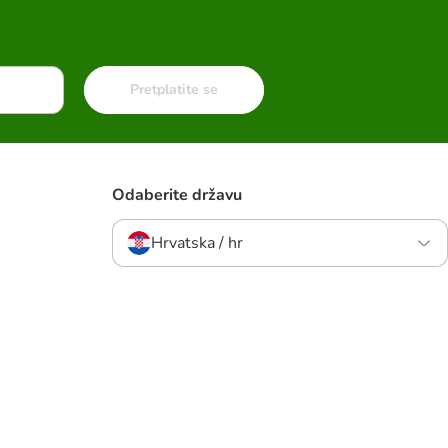
Pretplatite se
Odaberite državu
Hrvatska / hr