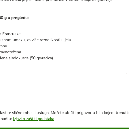
0 g u pregledu:
da Francuske
snom umaku, za više raznolikosti u jelu
hranu
 uravnotežena
ene sladokusce (50 g/vrećica).
astite slične robe ili usluga. Možete uložiti prigovor u bilo kojem trenu
onaći u:
Izjavi o zaštiti podataka