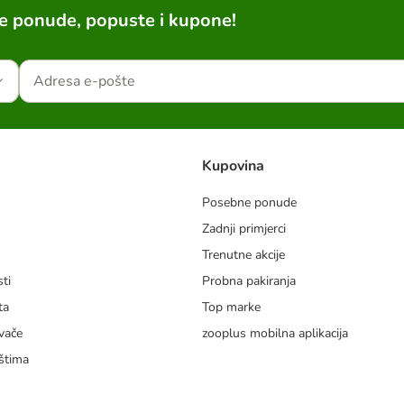
ne ponude, popuste i kupone!
Kupovina
Posebne ponude
Zadnji primjerci
m
Trenutne akcije
ti
Probna pakiranja
ta
Top marke
vače
zooplus mobilna aplikacija
štima