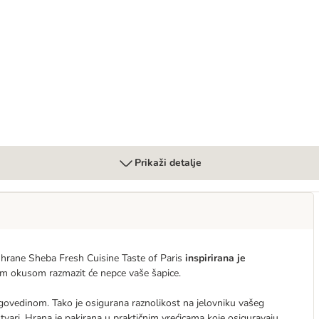
e 6 x 50 g
Prikaži detalje
a hrane Sheba Fresh Cuisine Taste of Paris
inspirirana je
nim okusom razmazit će nepce vaše šapice.
 govedinom. Tako je osigurana raznolikost na jelovniku vašeg
tvari.
Hrana je pakirana u praktičnim vrećicama koje osiguravaju