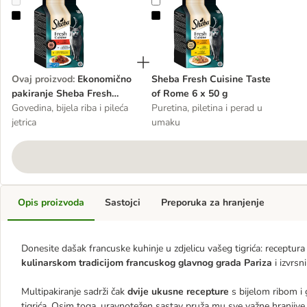
Ekonomično pakiranje Sheba Fresh Cuisine Taste of Paris 36 x 50 g
Sheba Fresh Cuisine Taste of Rom
Ovaj proizvod
:
Ekonomično
Sheba Fresh Cuisine Taste
pakiranje Sheba Fresh
of Rome 6 x 50 g
Cuisine Taste of Paris 36 x
Govedina, bijela riba i pileća
Puretina, piletina i perad u
50 g
jetrica
umaku
Opis proizvoda
Sastojci
Preporuka za hranjenje
Donesite dašak francuske kuhinje u zdjelicu vašeg tigrića: receptur
kulinarskom tradicijom francuskog glavnog grada Pariza
i izvrs
Multipakiranje sadrži čak
dvije ukusne recepture
s bijelom ribom i
tigrića. Osim toga, uravnotežen sastav pruža mu sve važne hranjive 