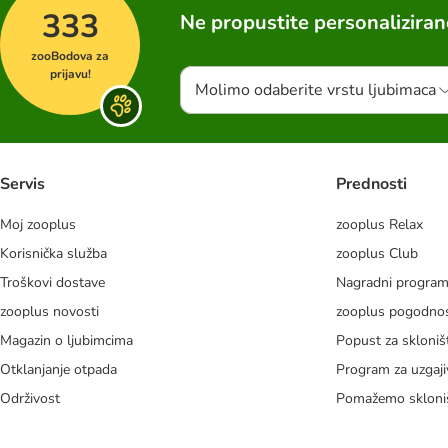
333
Ne propustite personalizira
zooBodova za
prijavu!
Molimo odaberite vrstu ljubimaca
Servis
Prednosti
Moj zooplus
zooplus Relax
Korisnička služba
zooplus Club
Troškovi dostave
Nagradni progra
zooplus novosti
zooplus pogodnos
Magazin o ljubimcima
Popust za skloniš
Otklanjanje otpada
Program za uzgaji
Održivost
Pomažemo skloni