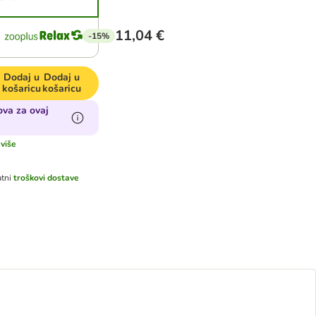
11,04 €
-15%
Dodaj u
Dodaj u
košaricu
košaricu
va za ovaj
 više
tni
troškovi dostave