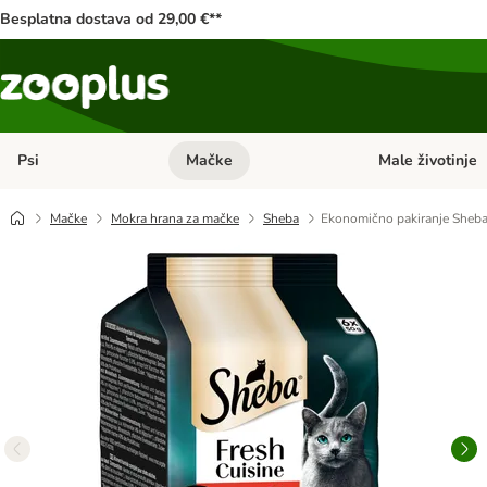
Besplatna dostava od 29,00 €**
Psi
Mačke
Male životinje
Pregled kategorija: Psi
Pregled kategorija
Mačke
Mokra hrana za mačke
Sheba
Ekonomično pakiranje Sheba 