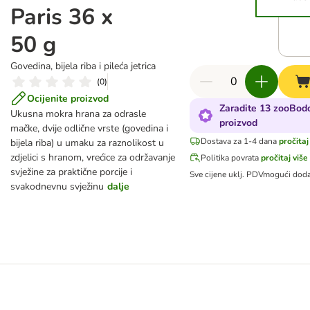
Paris 36 x
50 g
Govedina, bijela riba i pileća jetrica
(
0
)
Ocijenite proizvod
Zaradite 13 zooBodo
Ukusna mokra hrana za odrasle
proizvod
mačke, dvije odlične vrste (govedina i
Dostava za 1-4 dana
pročitaj
bijela riba) u umaku za raznolikost u
zdjelici s hranom, vrećice za održavanje
Politika povrata
pročitaj više
svježine za praktične porcije i
Sve cijene uklj. PDV
mogući doda
svakodnevnu svježinu
dalje