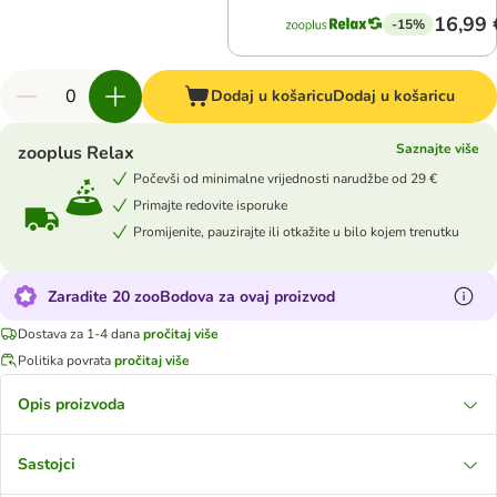
16,99 
-15%
Dodaj u košaricu
Dodaj u košaricu
Saznajte više
zooplus Relax
Počevši od minimalne vrijednosti narudžbe od 29 €
Primajte redovite isporuke
Promijenite, pauzirajte ili otkažite u bilo kojem trenutku
Zaradite 20 zooBodova za ovaj proizvod
Dostava za 1-4 dana
pročitaj više
Politika povrata
pročitaj više
Opis proizvoda
Sastojci