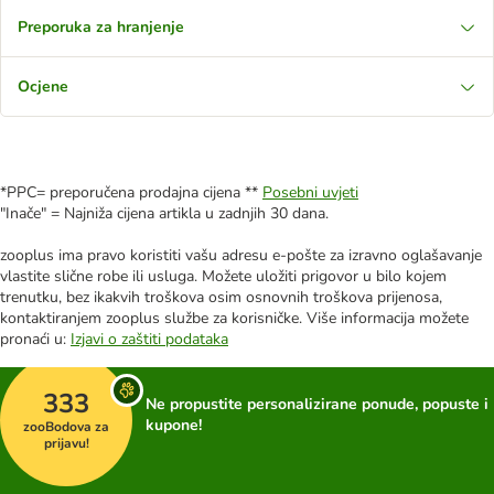
Preporuka za hranjenje
Ocjene
*PPC= preporučena prodajna cijena **
Posebni uvjeti
"Inače" = Najniža cijena artikla u zadnjih 30 dana.
zooplus ima pravo koristiti vašu adresu e-pošte za izravno oglašavanje
vlastite slične robe ili usluga. Možete uložiti prigovor u bilo kojem
trenutku, bez ikakvih troškova osim osnovnih troškova prijenosa,
kontaktiranjem zooplus službe za korisničke. Više informacija možete
pronaći u:
Izjavi o zaštiti podataka
333
Ne propustite personalizirane ponude, popuste i
kupone!
zooBodova za
prijavu!