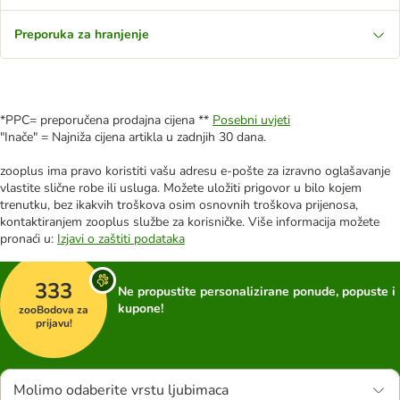
Preporuka za hranjenje
*PPC= preporučena prodajna cijena **
Posebni uvjeti
"Inače" = Najniža cijena artikla u zadnjih 30 dana.
zooplus ima pravo koristiti vašu adresu e-pošte za izravno oglašavanje
vlastite slične robe ili usluga. Možete uložiti prigovor u bilo kojem
trenutku, bez ikakvih troškova osim osnovnih troškova prijenosa,
kontaktiranjem zooplus službe za korisničke. Više informacija možete
pronaći u:
Izjavi o zaštiti podataka
333
Ne propustite personalizirane ponude, popuste i
kupone!
zooBodova za
prijavu!
Molimo odaberite vrstu ljubimaca