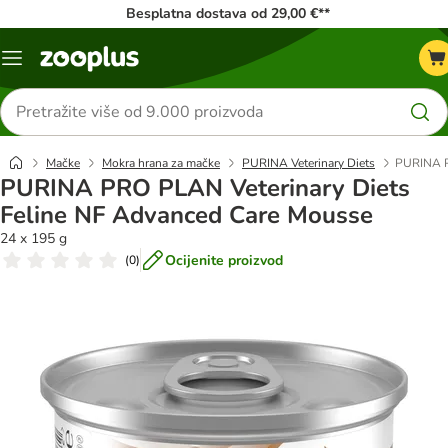
Besplatna dostava od 29,00 €**
Izbornik
Traži
proizvode
Mačke
Mokra hrana za mačke
PURINA Veterinary Diets
PURINA P
PURINA PRO PLAN Veterinary Diets
Feline NF Advanced Care Mousse
24 x 195 g
Ocijenite proizvod
(
0
)