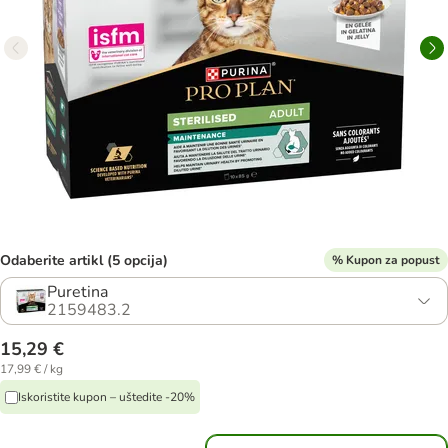
Odaberite artikl (5 opcija)
% Kupon za popust
Puretina
2159483.2
15,29 €
17,99 € / kg
Iskoristite kupon – uštedite -20%