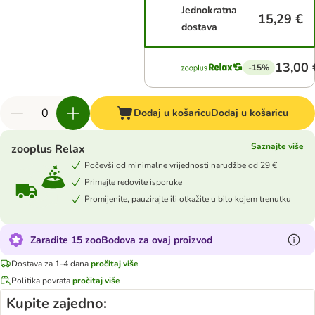
Jednokratna
15,29 €
dostava
13,00 
-15%
Dodaj u košaricu
Dodaj u košaricu
Saznajte više
zooplus Relax
Počevši od minimalne vrijednosti narudžbe od 29 €
Primajte redovite isporuke
Promijenite, pauzirajte ili otkažite u bilo kojem trenutku
Zaradite 15 zooBodova za ovaj proizvod
Dostava za 1-4 dana
pročitaj više
Politika povrata
pročitaj više
Kupite zajedno: