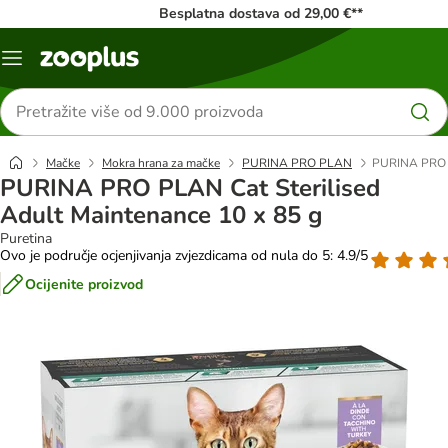
Besplatna dostava od 29,00 €**
Izbornik
Traži
proizvode
Mačke
Mokra hrana za mačke
PURINA PRO PLAN
PURINA PRO P
PURINA PRO PLAN Cat Sterilised
Adult Maintenance 10 x 85 g
Puretina
Ovo je područje ocjenjivanja zvjezdicama od nula do 5: 4.9/5
Ocijenite proizvod