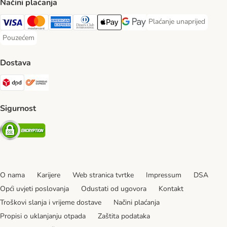
Načini plaćanja
Plaćanje unaprijed
Plaćanje unaprijed Paym
Visa Payment Method
MasterCard Payment Method
American Express Payment Method
Diners Club Payment Method
Payment Method
Google pay Payment Method
Pouzećem
Pouzećem Payment Method
Dostava
DPD Shipping Method
Overseas Shipping Method
Sigurnost
Security
O nama
Karijere
Web stranica tvrtke
Impressum
DSA
Opći uvjeti poslovanja
Odustati od ugovora
Kontakt
Troškovi slanja i vrijeme dostave
Načini plaćanja
Propisi o uklanjanju otpada
Zaštita podataka