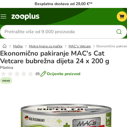
Besplatna dostava od 29,00 €**
Izbornik
Traži
proizvode
Mačke
Mokra hrana za mačke
MAC's Vetcare
Ekonomično pakiranj
Ekonomično pakiranje MAC's Cat
Vetcare bubrežna dijeta 24 x 200 g
Piletina
Ocijenite proizvod
(
0
)
novo