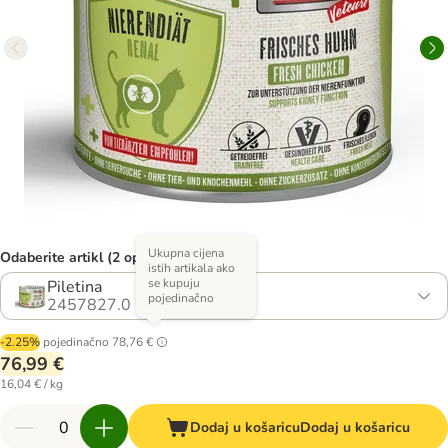
Ukupna cijena
Odaberite artikl (2 opcija)
istih artikala ako
se kupuju
Piletina
pojedinačno
2457827.0
-2.25%
pojedinačno
78,76 €
76,99 €
16,04 € / kg
Dodaj u košaricu
Dodaj u košaricu