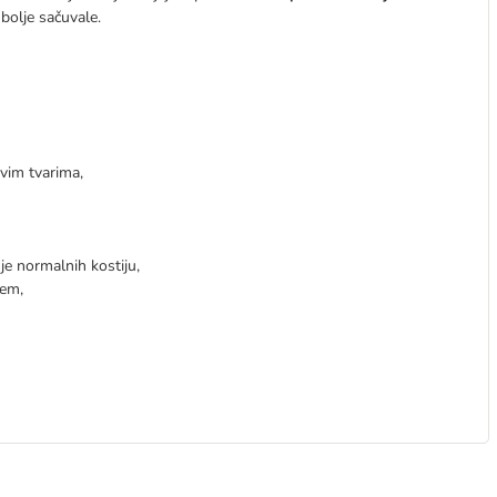
bolje sačuvale.
ivim tvarima,
nje normalnih kostiju,
jem,