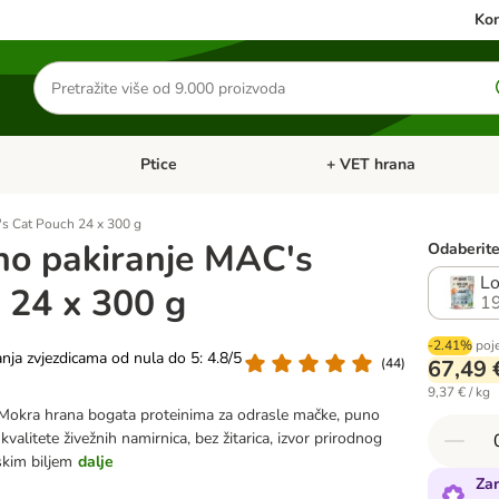
Kon
Traži
proizvode
Ptice
+ VET hrana
: Mačke
Pregled kategorija: Male životinje
Pregled kategorija: Ptice
s Cat Pouch 24 x 300 g
o pakiranje MAC's
Odaberite 
Lo
 24 x 300 g
1
-2.41%
poj
anja zvjezdicama od nula do 5: 4.8/5
(
44
)
67,49 
9,37 € / kg
okra hrana bogata proteinima za odrasle mačke, puno
 kvalitete živežnih namirnica, bez žitarica, izvor prirodnog
nskim biljem
dalje
Zar