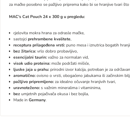
za mačke posebno se pažljivo priprema kako bi se hranjive tvari što 
MAC's Cat Pouch 24 x 300 g u pregledu:
cjelovita mokra hrana za odrasle mačke,
sastojci
prehrambene kvalitete
,
receptura prilagođena vrsti:
puno mesa i iznutrica bogatih hranj
bez žitarica:
vrlo dobro probavljivo,
esencijalni taurin:
važno za normalan vid,
visok udio proteina:
može podržati mišiće,
ljuske jaja u prahu:
prirodni izvor kalcija, potreban je za održava
aromatično:
ovisno o vrsti, obogaćeno jabukama ili začinskim bil
pažljivo pripremljeno:
za idealno očuvanje hranjivih tvari,
uravnoteženo:
s važnim mineralima i vitaminima,
bez
umjetnih pojačivača okusa i bez bojila,
Made in
Germany
.