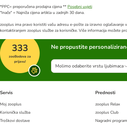
*PPC= preporučena prodajna cijena **
Posebni uvjeti
"Inače" = Najniža cijena artikla u zadnjih 30 dana.
zooplus ima pravo koristiti vašu adresu e-pošte za izravno oglašavanje vl
kontaktiranjem zooplus službe za korisničke. Više informacija možete pr
333
Ne propustite personalizira
zooBodova za
prijavu!
Molimo odaberite vrstu ljubimaca
Servis
Prednosti
Moj zooplus
zooplus Relax
Korisnička služba
zooplus Club
Troškovi dostave
Nagradni progra