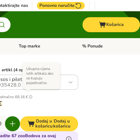
taktirajte nas
Ponovno naručite
Košarica
Top marke
% Ponude
Pregled kategorija: + VET hrana
Pregled kategorija: Top marke
Ukupna cijena
artikl (4 opcija)
istih artikala ako
se kupuju
sos i piletina
pojedinačno
935428.0
edinačno
69,16 €
€
Dodaj u
Dodaj u
košaricu
košaricu
adite 67 zooBodova za ovaj