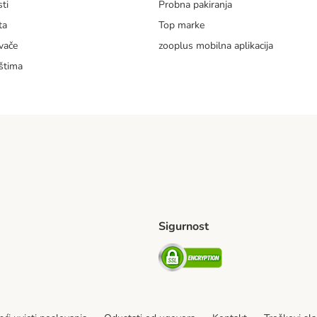
ti
Probna pakiranja
ta
Top marke
vače
zooplus mobilna aplikacija
štima
Sigurnost
ping Method
erseas Shipping Method
Security