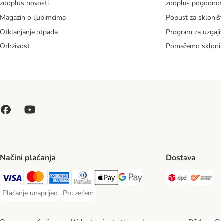
zooplus novosti
zooplus pogodnos
Magazin o ljubimcima
Popust za skloniš
Otklanjanje otpada
Program za uzgaji
Održivost
Pomažemo skloni
Načini plaćanja
Dostava
DPD Ship
Ov
Visa Payment Method
MasterCard Payment Method
American Express Payment Method
Diners Club Payment Method
Payment Method
Google pay Payment Method
Plaćanje unaprijed
Pouzećem
Plaćanje unaprijed Payment Method
Pouzećem Payment Method