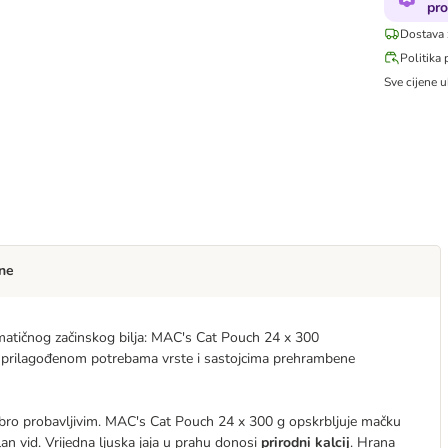
pro
Dostava 
Politika 
Sve cijene u
ne
romatičnog začinskog bilja: MAC's Cat Pouch 24 x 300
m prilagođenom potrebama vrste i sastojcima prehrambene
dobro probavljivim. MAC's Cat Pouch 24 x 300 g opskrbljuje mačku
an vid. Vrijedna ljuska jaja u prahu donosi
prirodni kalcij
. Hrana