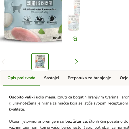
Opis proizvoda
Sastojci
Preporuka za hranjenje
Ocje
Osobito veliki udio mesa
, iznutrica bogatih hranjivim tvarima i a
g uravnotežena je hrana za mačke koja se ističe svojom recepturo
kvalitete.
Ukusni jelovnici pripremljeni su
bez žitarica
, što ih čini posebno 
važnim taurinom koji je vašoj baršunastoj šapici potreban za normal