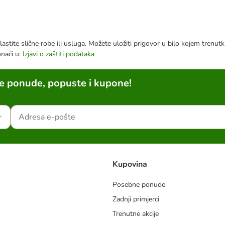
astite slične robe ili usluga. Možete uložiti prigovor u bilo kojem trenu
onaći u:
Izjavi o zaštiti podataka
ne ponude, popuste i kupone!
Kupovina
Posebne ponude
Zadnji primjerci
m
Trenutne akcije