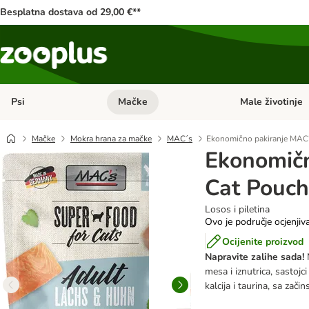
Besplatna dostava od 29,00 €**
Psi
Mačke
Male životinje
Pregled kategorija: Psi
Pregled kategorija
Mačke
Mokra hrana za mačke
MAC´s
Ekonomično pakiranje MAC'
Ekonomičn
Cat Pouch
Losos i piletina
Ovo je područje ocjenjiv
Ocijenite proizvod
Napravite zalihe sada!
M
mesa i iznutrica, sastojci
kalcija i taurina, sa zači