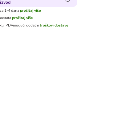
izvod
za 1-4 dana
pročitaj više
povrata
pročitaj više
klj. PDV
mogući dodatni
troškovi dostave