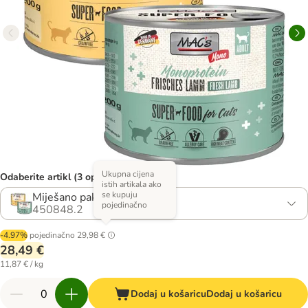
Ukupna cijena
Odaberite artikl (3 opcija)
istih artikala ako
se kupuju
Miješano pakiranje
pojedinačno
450848.2
-4.97%
pojedinačno
29,98 €
28,49 €
11,87 € / kg
Dodaj u košaricu
Dodaj u košaricu