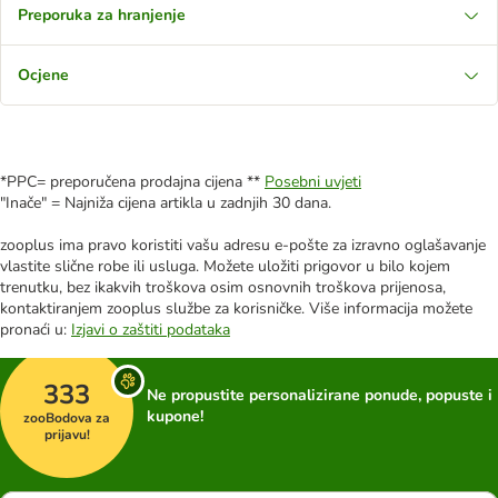
Preporuka za hranjenje
Ocjene
*PPC= preporučena prodajna cijena **
Posebni uvjeti
"Inače" = Najniža cijena artikla u zadnjih 30 dana.
zooplus ima pravo koristiti vašu adresu e-pošte za izravno oglašavanje
vlastite slične robe ili usluga. Možete uložiti prigovor u bilo kojem
trenutku, bez ikakvih troškova osim osnovnih troškova prijenosa,
kontaktiranjem zooplus službe za korisničke. Više informacija možete
pronaći u:
Izjavi o zaštiti podataka
333
Ne propustite personalizirane ponude, popuste i
kupone!
zooBodova za
prijavu!