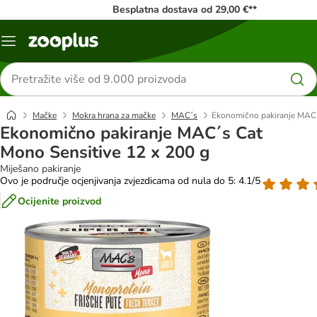
Besplatna dostava od 29,00 €**
Izbornik
Traži
proizvode
Mačke
Mokra hrana za mačke
MAC´s
Ekonomično pakiranje MAC´
Ekonomično pakiranje MAC´s Cat
Mono Sensitive 12 x 200 g
Miješano pakiranje
Ovo je područje ocjenjivanja zvjezdicama od nula do 5: 4.1/5
Ocijenite proizvod