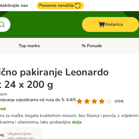
taktirajte nas
Ponovno naručite
Košarica
Top marke
% Ponude
Pregled kategorija: + VET hrana
Pregled kategorija: Top marke
čno pakiranje Leonardo
t 24 x 200 g
ibom
njivanja zvjezdicama od nula do 5: 4.4/5
(
434
)
vod
 za mačke, bogata kvalitetnim mesom, bez žitarica i povrća, s vrijednim
tvarima i vitaminima, lako probavljiva
dalje
Ukupna cijena
 opcija)
istih artikala ako