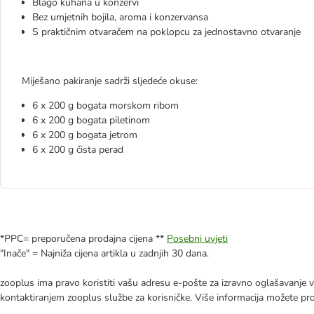
Blago kuhana u konzervi
Bez umjetnih bojila, aroma i konzervansa
S praktičnim otvaračem na poklopcu za jednostavno otvaranje
Miješano pakiranje sadrži sljedeće okuse:
6 x 200 g bogata morskom ribom
6 x 200 g bogata piletinom
6 x 200 g bogata jetrom
6 x 200 g čista perad
*PPC= preporučena prodajna cijena **
Posebni uvjeti
"Inače" = Najniža cijena artikla u zadnjih 30 dana.
zooplus ima pravo koristiti vašu adresu e-pošte za izravno oglašavanje vl
kontaktiranjem zooplus službe za korisničke. Više informacija možete pr