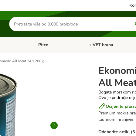
Kon
Traži
proizvode
Ptice
+ VET hrana
: Mačke
Pregled kategorija: Male životinje
Pregled kategorija: Ptice
onardo All Meat 24 x 200 g
Ekonomi
All Mea
Bogata morskom r
Ovo je područje ocje
Ocijenite proiz
Premium mokra hrana
taurinom, hranjivim 
Odaberite artikl (5