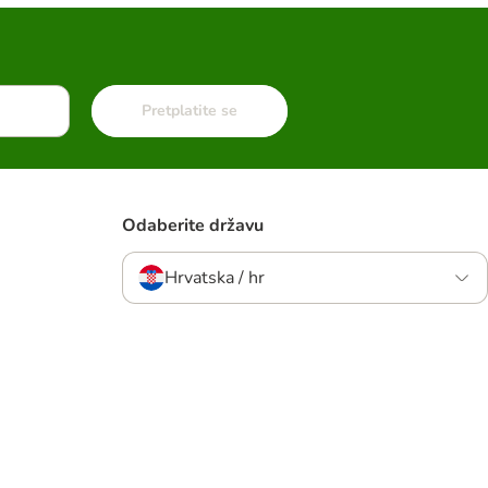
Pretplatite se
Odaberite državu
Hrvatska / hr