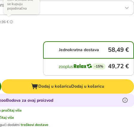
se kupuju
rskom ribom
pojedinačno
9,96 €
58,49 €
Jednokratna dostava
49,72 €
-15%
Dodaj u košaricu
Dodaj u košaricu
 zooBodova za ovaj proizvod
a
pročitaj više
čitaj više
gući dodatni
troškovi dostave