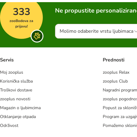
333
Ne propustite personalizira
zooBodova za
prijavu!
Molimo odaberite vrstu ljubimaca
Servis
Prednosti
Moj zooplus
zooplus Relax
Korisnička služba
zooplus Club
Troškovi dostave
Nagradni progra
zooplus novosti
zooplus pogodnos
Magazin o ljubimcima
Popust za skloniš
Otklanjanje otpada
Program za uzgaji
Održivost
Pomažemo skloni