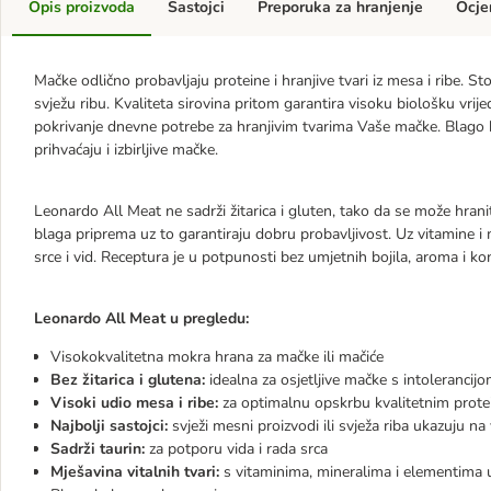
Opis proizvoda
Sastojci
Preporuka za hranjenje
Ocje
Mačke odlično probavljaju proteine i hranjive tvari iz mesa i ribe. S
svježu ribu. Kvaliteta sirovina pritom garantira visoku biološku vri
pokrivanje dnevne potrebe za hranjivim tvarima Vaše mačke. Blago
prihvaćaju i izbirljive mačke.
Leonardo All Meat ne sadrži žitarica i gluten, tako da se može hraniti 
blaga priprema uz to garantiraju dobru probavljivost. Uz vitamine i m
srce i vid. Receptura je u potpunosti bez umjetnih bojila, aroma i
Leonardo All Meat u pregledu:
Visokokvalitetna mokra hrana za mačke ili mačiće
Bez žitarica i glutena:
idealna za osjetljive mačke s intolerancijom
Visoki udio mesa i ribe:
za optimalnu opskrbu kvalitetnim protei
Najbolji sastojci:
svježi mesni proizvodi ili svježa riba ukazuju n
Sadrži taurin:
za potporu vida i rada srca
Mješavina vitalnih tvari:
s vitaminima, mineralima i elementima 