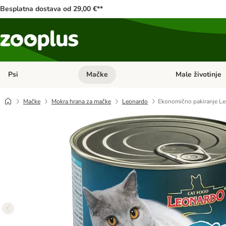
Besplatna dostava od 29,00 €**
Psi
Mačke
Male životinje
Pregled kategorija: Psi
Pregled kategorija
Mačke
Mokra hrana za mačke
Leonardo
Ekonomično pakiranje Le