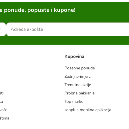
ne ponude, popuste i kupone!
Kupovina
Posebne ponude
Zadnji primjerci
m
Trenutne akcije
ti
Probna pakiranja
ta
Top marke
vače
zooplus mobilna aplikacija
štima