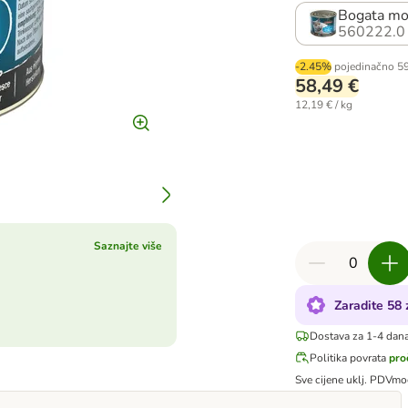
Bogata mo
560222.0
-2.45%
pojedinačno
5
58,49 €
12,19 € / kg
Saznajte više
Zaradite 58
Dostava za 1-4 dan
Politika povrata
pro
Sve cijene uklj. PDV
mo