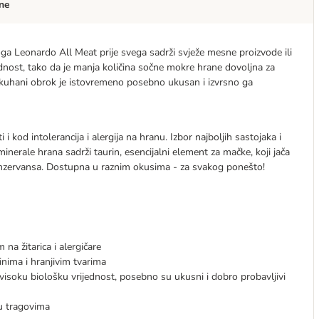
ne
toga Leonardo All Meat prije svega sadrži svježe mesne proizvode ili
jednost, tako da je manja količina sočne mokre hrane dovoljna za
 kuhani obrok je istovremeno posebno ukusan i izvrsno ga
i kod intolerancija i alergija na hranu. Izbor najboljih sastojaka i
inerale hrana sadrži taurin, esencijalni element za mačke, koji jača
 konzervansa. Dostupna u raznim okusima - za svakog ponešto!
 na žitarica i alergičare
nima i hranjivim tvarima
a visoku biološku vrijednost, posebno su ukusni i dobro probavljivi
u tragovima