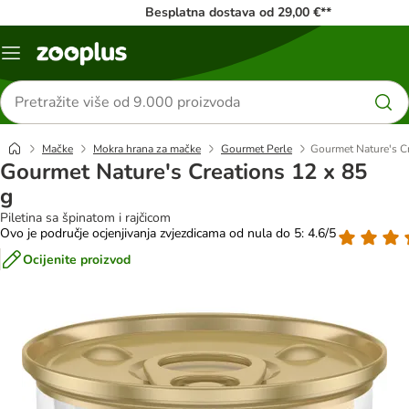
Besplatna dostava od 29,00 €**
Izbornik
Traži
proizvode
Mačke
Mokra hrana za mačke
Gourmet Perle
Gourmet Nature's Cr
Gourmet Nature's Creations 12 x 85
g
Piletina sa špinatom i rajčicom
Ovo je područje ocjenjivanja zvjezdicama od nula do 5: 4.6/5
Ocijenite proizvod