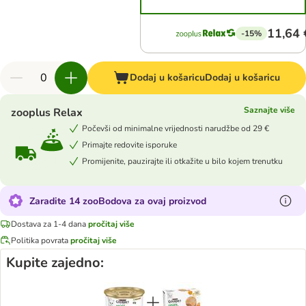
11,64 
-15%
Dodaj u košaricu
Dodaj u košaricu
Saznajte više
zooplus Relax
Počevši od minimalne vrijednosti narudžbe od 29 €
Primajte redovite isporuke
Promijenite, pauzirajte ili otkažite u bilo kojem trenutku
Zaradite 14 zooBodova za ovaj proizvod
Dostava za 1-4 dana
pročitaj više
Politika povrata
pročitaj više
Kupite zajedno: