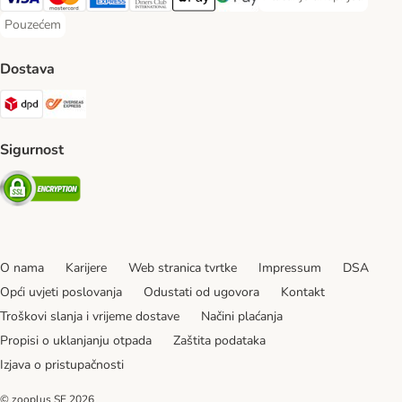
Plaćanje unaprijed Paym
Visa Payment Method
MasterCard Payment Method
American Express Payment Method
Diners Club Payment Method
Payment Method
Google pay Payment Method
Pouzećem
Pouzećem Payment Method
Dostava
DPD Shipping Method
Overseas Shipping Method
Sigurnost
Security
O nama
Karijere
Web stranica tvrtke
Impressum
DSA
Opći uvjeti poslovanja
Odustati od ugovora
Kontakt
Troškovi slanja i vrijeme dostave
Načini plaćanja
Propisi o uklanjanju otpada
Zaštita podataka
Izjava o pristupačnosti
© zooplus SE
2026