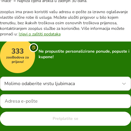
"Inače" = Najniža cijena artikla u zadnjih 30 dana.
zooplus ima pravo koristiti vašu adresu e-pošte za izravno oglašavanje
vlastite slične robe ili usluga. Možete uložiti prigovor u bilo kojem
trenutku, bez ikakvih troškova osim osnovnih troškova prijenosa,
kontaktiranjem zooplus službe za korisničke. Više informacija možete
pronaći u:
Izjavi o zaštiti podataka
333
Ne propustite personalizirane ponude, popuste i
kupone!
zooBodova za
prijavu!
Molimo odaberite vrstu ljubimaca
Pretplatite se