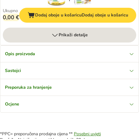
Ukupno
Dodaj oboje u košaricu
Dodaj oboje u košaricu
0,00 €
Prikaži detalje
Opis proizvoda
Sastojci
Preporuka za hranjenje
Ocjene
*PPC= preporučena prodajna cijena **
Posebni uvjeti