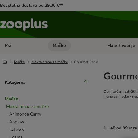
Besplatna dostava od 29,00 €**
Psi
Mačke
Male životinje
Pregled kategorija: Psi
Pregled kategorija
Mačke
Mokra hrana za mačke
Gourmet Perle
Gourme
Kategorija
Otkrijte čari različi
hrana za mačke - neo
Mačke
Mokra hrana za mačke
Animonda Carny
Applaws
1 - 48 od 99 rezu
Catessy
Cosma