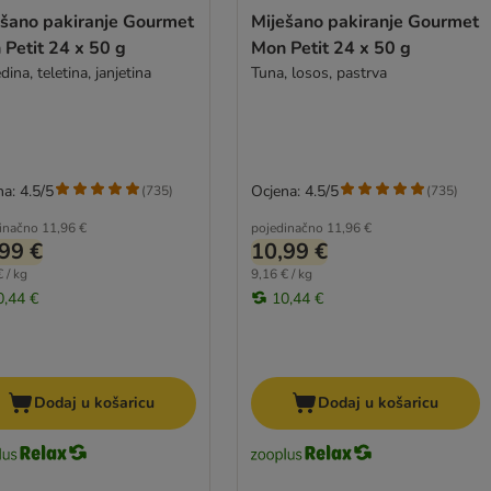
ešano pakiranje Gourmet
Miješano pakiranje Gourmet
Petit 24 x 50 g
Mon Petit 24 x 50 g
ina, teletina, janjetina
Tuna, losos, pastrva
a: 4.5/5
Ocjena: 4.5/5
(
735
)
(
735
)
inačno
11,96 €
pojedinačno
11,96 €
99 €
10,99 €
 / kg
9,16 € / kg
0,44 €
10,44 €
Dodaj u košaricu
Dodaj u košaricu