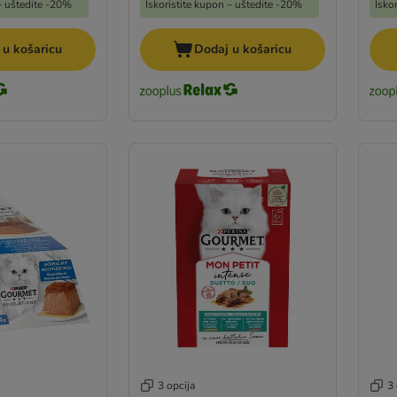
 – uštedite -20%
Iskoristite kupon – uštedite -20%
Isko
 u košaricu
Dodaj u košaricu
3 opcija
3 