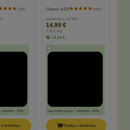
Ocjena: 4.5/5
(
166
)
(
166
)
 €
pojedinačno
16,38 €
14,99 €
7,35 € / kg
14,24 €
 – uštedite -20%
Iskoristite kupon – uštedite -20%
 u košaricu
Dodaj u košaricu