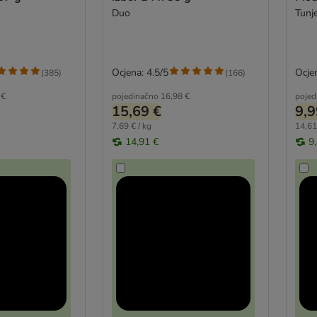
Duo
Tunj
Ocjena: 4.5/5
Ocjen
(
385
)
(
166
)
 €
pojedinačno
16,98 €
pojed
15,69 €
9,9
7,69 € / kg
14,61
14,91 €
9