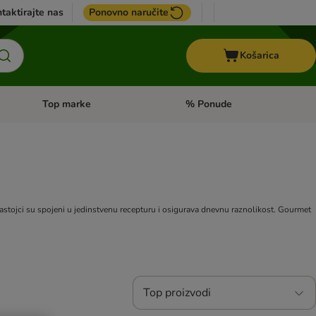
taktirajte nas
Ponovno naručite
Košarica
Top marke
% Ponude
Pregled kategorija: + VET hrana
Pregled kategorija: Top marke
 sastojci su spojeni u jedinstvenu recepturu i osigurava dnevnu raznolikost. Gourmet
Top proizvodi