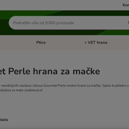
Kon
Traži
proizvode
Ptice
+ VET hrana
: Mačke
Pregled kategorija: Male životinje
Pregled kategorija: Ptice
t Perle hrana za mačke
tih, neodoljivih sastava i okusa Gourmet Perle mokre hrane za mačke. Samo kvalitetni
doljiva za male sladokusce!
ltata