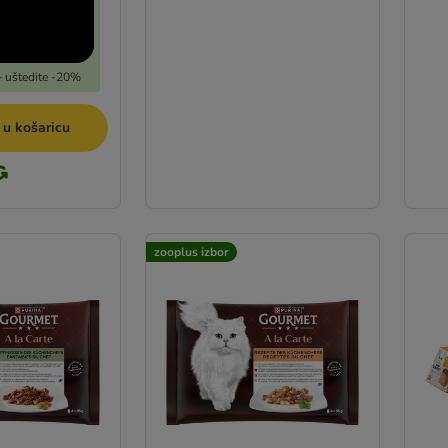
 – uštedite -20%
 u košaricu
zooplus izbor