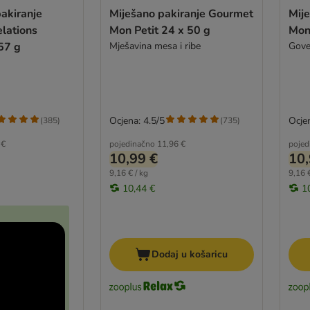
akiranje
Miješano pakiranje Gourmet
Mij
lations
Mon Petit 24 x 50 g
Mon 
57 g
Mješavina mesa i ribe
Goved
Ocjena: 4.5/5
Ocjen
(
385
)
(
735
)
 €
pojedinačno
11,96 €
pojed
10,99 €
10,
9,16 € / kg
9,16 €
10,44 €
1
Dodaj u košaricu