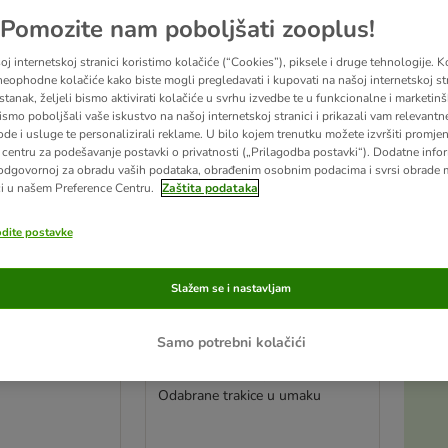
u promijenjeni
Pomozite nam poboljšati zooplus!
j internetskoj stranici koristimo kolačiće (“Cookies”), piksele i druge tehnologije. K
eophodne kolačiće kako biste mogli pregledavati i kupovati na našoj internetskoj str
stanak, željeli bismo aktivirati kolačiće u svrhu izvedbe te u funkcionalne i marketin
ismo poboljšali vaše iskustvo na našoj internetskoj stranici i prikazali vam relevantn
ode i usluge te personalizirali reklame. U bilo kojem trenutku možete izvršiti promje
centru za podešavanje postavki o privatnosti („Prilagodba postavki“). Dodatne infor
odgovornoj za obradu vaših podataka, obrađenim osobnim podacima i svrsi obrade
i u našem Preference Centru.
Zaštita podataka
odite postavke
Slažem se i nastavljam
3 opcija
akiranje
Ekonomično pakiranje
Samo potrebni kolačići
e miješani
Gourmet Perle miješani
 g
izbor 24 x 85 g
Odabrane trakice u umaku