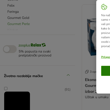
artikli proizvoda s
Felix
Feringa
Na našo
Gourmet Gold
samo n
Gourmet Perle
vaš pri
kako b
Kitekat
proizv
Royal Canin
našem 
osobi 
Schesir
pronać
Smilla
5% popusta na svaki
Sheba
pretplatnički proizvod
Prilag
Whiskas
Hill's Prescription Diet
3 opcija
Royal Canin Veterinary Diet
Životno razdoblje mačke
Concept for Life Veterinary Diet
Ekonomično p
Gourmet Perl
Kattovit
(
91
)
izbor 24 x 85
PURINA Veterinary Diets
Užitak u umaku
Beaphar specijalna dijeta
Animonda Integra