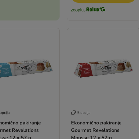
opcija
5 opcija
nomično pakiranje
Ekonomično pakiranje
rmet Revelations
Gourmet Revelations
sse 12 x 57 g
Mousse 12 x 57 g