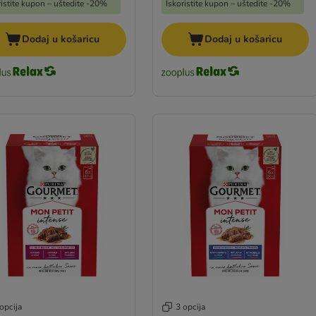
ristite kupon – uštedite -20%
Iskoristite kupon – uštedite -20%
Dodaj u košaricu
Dodaj u košaricu
opcija
3 opcija