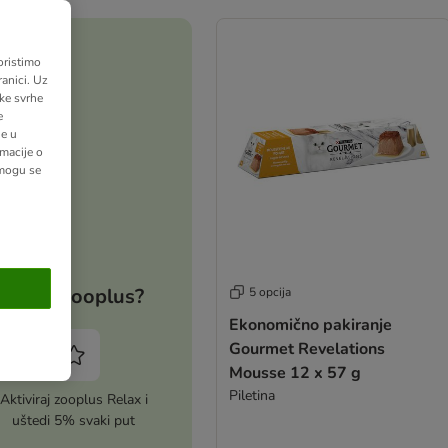
oristimo
anici. Uz
ške svrhe
e
ne u
macije o
 mogu se
Zašto zooplus?
5 opcija
Ekonomično pakiranje
Gourmet Revelations
Mousse 12 x 57 g
Piletina
Aktiviraj zooplus Relax i
uštedi 5% svaki put