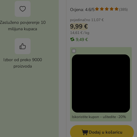
Ocjena: 4.6/5
(
385
)
pojedinačno
11,07 €
Zasluženo povjerenje 10
9,99 €
milijuna kupaca
14,61 € / kg
9,49 €
Izbor od preko 9000
proizvoda
Iskoristite kupon – uštedite -20%
Dodaj u košaricu