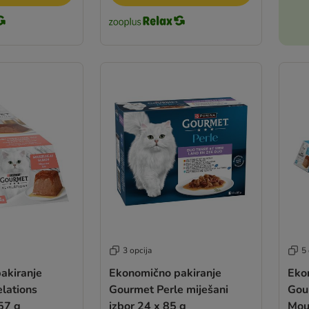
3 opcija
5 
akiranje
Ekonomično pakiranje
Eko
lations
Gourmet Perle miješani
Gou
57 g
izbor 24 x 85 g
Mou