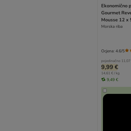
Pussy Deluxe
Ekonomično p
Rafi
Gourmet Reve
STRAYZ
Mousse 12 x 
Schesir Complements
Morska riba
Smilla Veterinary Diet
Taste of the Wild
Terra Felis
Ocjena: 4.6/5
Venandi Animal
pojedinačno
11,07
Virbac Veterinary HPM
9,99 €
WOW Cat
14,61 € / kg
mera Cats
9,49 €