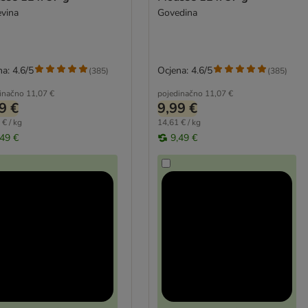
evina
Govedina
a: 4.6/5
Ocjena: 4.6/5
(
385
)
(
385
)
inačno
11,07 €
pojedinačno
11,07 €
9 €
9,99 €
 € / kg
14,61 € / kg
,49 €
9,49 €