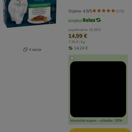
Ocjena: 4.5/5
(
170
)
pojedinačno
16,38 €
14,99 €
7,35 € / kg
14,24 €
4 opcija
Iskoristite kupon – uštedite -20%