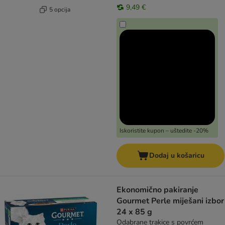
9,49 €
5 opcija
Iskoristite kupon – uštedite -20%
Dodaj u košaricu
Ekonomično pakiranje
Gourmet Perle miješani izbor
24 x 85 g
Odabrane trakice s povrćem