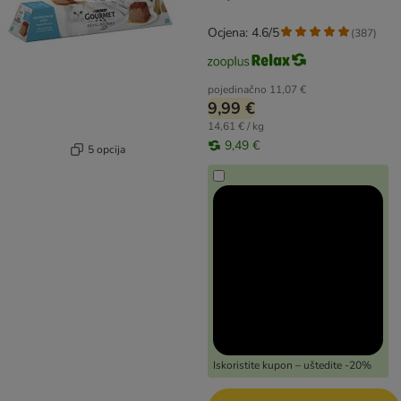
Ocjena: 4.6/5
(
387
)
pojedinačno
11,07 €
9,99 €
14,61 € / kg
9,49 €
5 opcija
Iskoristite kupon – uštedite -20%