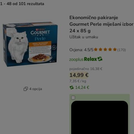
1 - 48 od 101 rezultata
artikli proizvoda su promijenjeni
Ekonomično pakiranje
Gourmet Perle miješani izbor
24 x 85 g
Užitak u umaku
Ocjena: 4.5/5
(
170
)
pojedinačno
16,38 €
14,99 €
7,35 € / kg
14,24 €
4 opcija