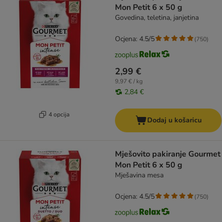
Mon Petit 6 x 50 g
Govedina, teletina, janjetina
Ocjena: 4.5/5
(
750
)
2,99 €
9,97 € / kg
2,84 €
4 opcija
Dodaj u košaricu
Mješovito pakiranje Gourmet
Mon Petit 6 x 50 g
Mješavina mesa
Ocjena: 4.5/5
(
750
)