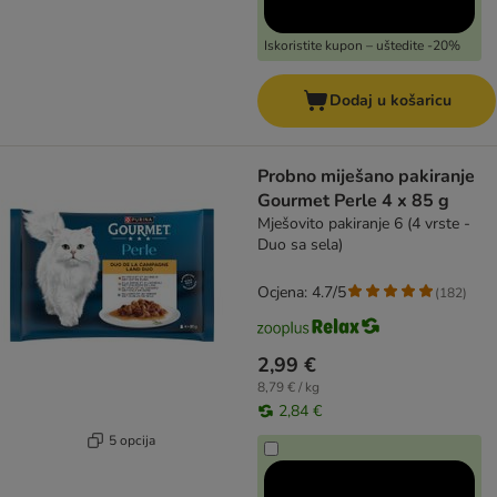
Iskoristite kupon – uštedite -20%
Dodaj u košaricu
Probno miješano pakiranje
Gourmet Perle 4 x 85 g
Mješovito pakiranje 6 (4 vrste -
Duo sa sela)
Ocjena: 4.7/5
(
182
)
2,99 €
8,79 € / kg
2,84 €
5 opcija