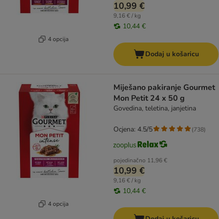
10,99 €
9,16 € / kg
10,44 €
4 opcija
Dodaj u košaricu
Miješano pakiranje Gourmet
Mon Petit 24 x 50 g
Govedina, teletina, janjetina
Ocjena: 4.5/5
(
738
)
pojedinačno
11,96 €
10,99 €
9,16 € / kg
10,44 €
4 opcija
Dodaj u košaricu