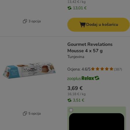
13,42 € / kg
13,01 €
3 opcija
Dodaj u košaricu
Gourmet Revelations
Mousse 4 x 57 g
Tunjevina
Ocjena: 4.6/5
(
387
)
3,69 €
16,18 € / kg
3,51 €
5 opcija