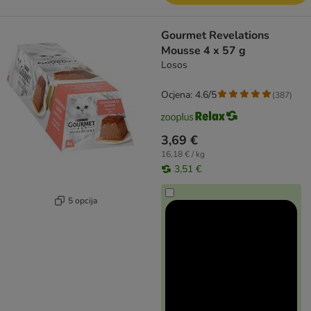
Gourmet Revelations
Mousse 4 x 57 g
Losos
Ocjena: 4.6/5
(
387
)
3,69 €
16,18 € / kg
3,51 €
5 opcija