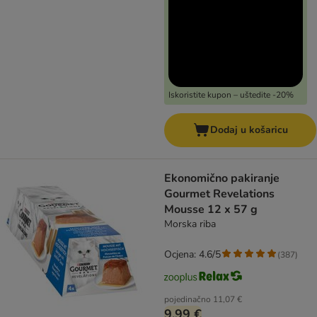
Iskoristite kupon – uštedite -20%
Dodaj u košaricu
Ekonomično pakiranje
Gourmet Revelations
Mousse 12 x 57 g
Morska riba
Ocjena: 4.6/5
(
387
)
pojedinačno
11,07 €
9,99 €