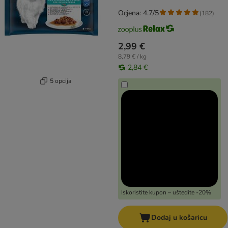
Ocjena: 4.7/5
(
182
)
2,99 €
8,79 € / kg
2,84 €
5 opcija
Iskoristite kupon – uštedite -20%
Dodaj u košaricu