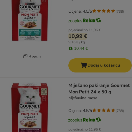
Ocjena: 4.5/5
(
738
)
pojedinačno
11,96 €
10,99 €
9,16 € / kg
10,44 €
4 opcija
Dodaj u košaricu
Miješano pakiranje Gourmet
Mon Petit 24 x 50 g
Mješavina mesa
Ocjena: 4.5/5
(
738
)
pojedinačno
11,96 €