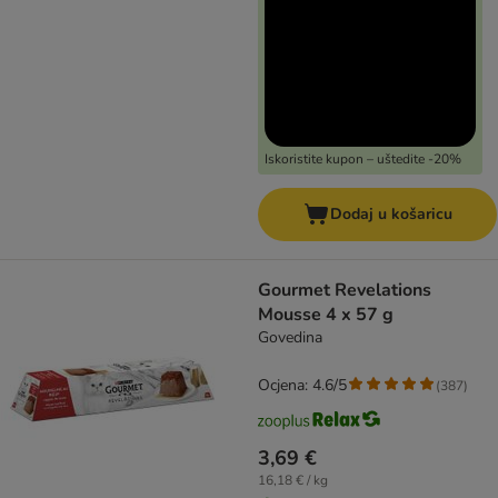
Iskoristite kupon – uštedite -20%
Dodaj u košaricu
Gourmet Revelations
Mousse 4 x 57 g
Govedina
Ocjena: 4.6/5
(
387
)
3,69 €
16,18 € / kg