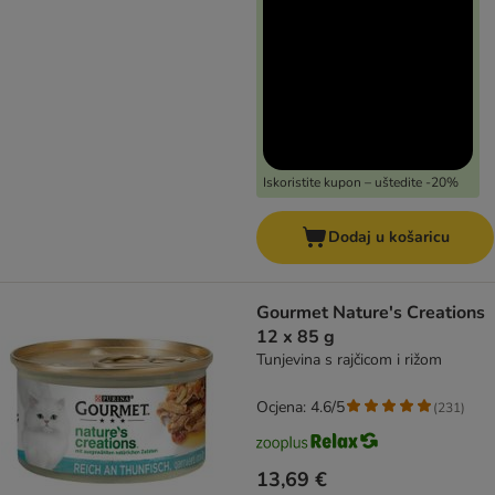
Iskoristite kupon – uštedite -20%
Dodaj u košaricu
Gourmet Nature's Creations
12 x 85 g
Tunjevina s rajčicom i rižom
Ocjena: 4.6/5
(
231
)
13,69 €