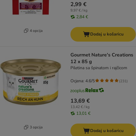
2,99 €
9,97 € / kg
2,84 €
4 opcija
Dodaj u košaricu
Gourmet Nature's Creations
12 x 85 g
Piletina sa špinatom i rajčicom
Ocjena: 4.6/5
(
231
)
13,69 €
13,42 € / kg
13,01 €
3 opcija
Dodaj u košaricu