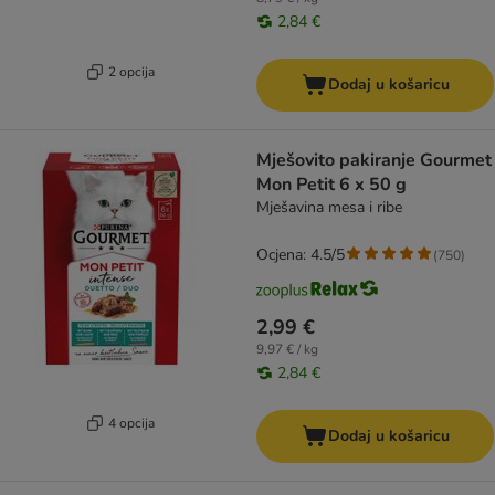
2,84 €
2 opcija
Dodaj u košaricu
Mješovito pakiranje Gourmet
Mon Petit 6 x 50 g
Mješavina mesa i ribe
Ocjena: 4.5/5
(
750
)
2,99 €
9,97 € / kg
2,84 €
4 opcija
Dodaj u košaricu