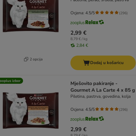
Ocjena: 4.5/5
(
296
)
2,99 €
8,79 € / kg
2,84 €
2 opcija
Dodaj u košaricu
ooplus izbor
Mješovito pakiranje -
Gourmet A La Carte 4 x 85 g
Piletina, pastrva, govedina, kolja
Ocjena: 4.5/5
(
296
)
2,99 €
8,79 € / kg