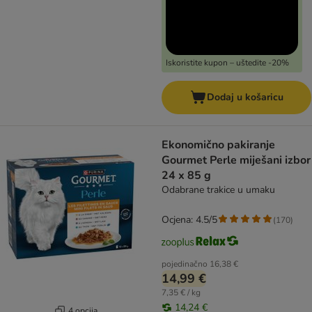
Iskoristite kupon – uštedite -20%
Dodaj u košaricu
Ekonomično pakiranje
Gourmet Perle miješani izbor
24 x 85 g
Odabrane trakice u umaku
Ocjena: 4.5/5
(
170
)
pojedinačno
16,38 €
14,99 €
7,35 € / kg
14,24 €
4 opcija