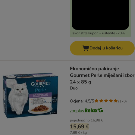
Iskoristite kupon – uštedite -20%
Dodaj u košaricu
Ekonomično pakiranje
Gourmet Perle miješani izbor
24 x 85 g
Duo
Ocjena: 4.5/5
(
170
)
pojedinačno
16,98 €
15,69 €
7,69 € / kg