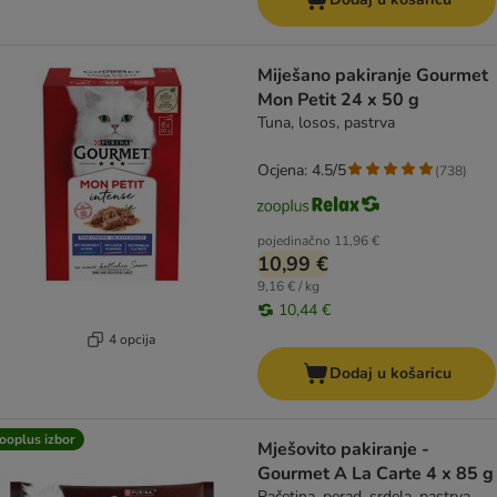
Miješano pakiranje Gourmet
Mon Petit 24 x 50 g
Tuna, losos, pastrva
Ocjena: 4.5/5
(
738
)
pojedinačno
11,96 €
10,99 €
9,16 € / kg
10,44 €
4 opcija
Dodaj u košaricu
ooplus izbor
Mješovito pakiranje -
Gourmet A La Carte 4 x 85 g
Pačetina, perad, srdela, pastrva