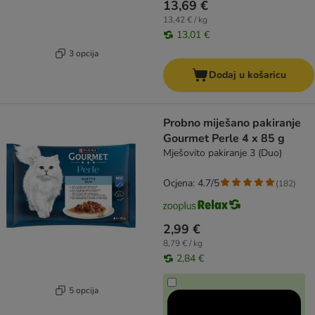
13,69 €
13,42 € / kg
13,01 €
3 opcija
Dodaj u košaricu
Probno miješano pakiranje
Gourmet Perle 4 x 85 g
Mješovito pakiranje 3 (Duo)
Ocjena: 4.7/5
(
182
)
2,99 €
8,79 € / kg
2,84 €
5 opcija