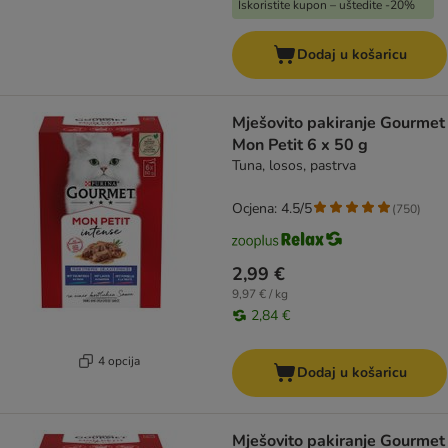
Iskoristite kupon – uštedite -20%
Dodaj u košaricu
Mješovito pakiranje Gourmet
Mon Petit 6 x 50 g
Tuna, losos, pastrva
Ocjena: 4.5/5
(
750
)
2,99 €
9,97 € / kg
2,84 €
4 opcija
Dodaj u košaricu
Mješovito pakiranje Gourmet