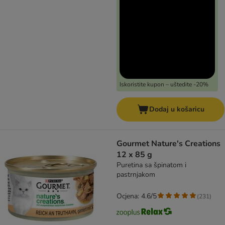
Iskoristite kupon – uštedite -20%
Dodaj u košaricu
Gourmet Nature's Creations
12 x 85 g
Puretina sa špinatom i
pastrnjakom
Ocjena: 4.6/5
(
231
)