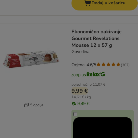
Dodaj u košaricu
Ekonomično pakiranje
Gourmet Revelations
Mousse 12 x 57 g
Govedina
Ocjena: 4.6/5
(
387
)
pojedinačno
11,07 €
9,99 €
14,61 € / kg
9,49 €
5 opcija