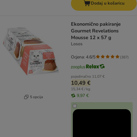
Dodaj u košaricu
Ekonomično pakiranje
Gourmet Revelations
Mousse 12 x 57 g
Losos
Ocjena: 4.6/5
(
387
)
pojedinačno
11,07 €
10,49 €
15,34 € / kg
9,97 €
5 opcija