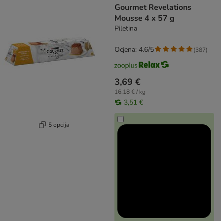
Gourmet Revelations
Mousse 4 x 57 g
Piletina
Ocjena: 4.6/5
(
387
)
3,69 €
16,18 € / kg
3,51 €
5 opcija