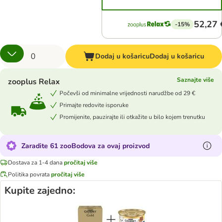
52,27 
-15%
Dodaj u košaricu
Dodaj u košaricu
Saznajte više
zooplus Relax
Počevši od minimalne vrijednosti narudžbe od 29 €
Primajte redovite isporuke
Promijenite, pauzirajte ili otkažite u bilo kojem trenutku
Zaradite 61 zooBodova za ovaj proizvod
Dostava za 1-4 dana
pročitaj više
Politika povrata
pročitaj više
Kupite zajedno: