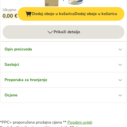
Ukupno
Dodaj oboje u košaricu
Dodaj oboje u košaricu
0,00 €
Prikaži detalje
Opis proizvoda
Sastojci
Preporuka za hranjenje
Ocjene
*PPC= preporučena prodajna cijena **
Posebni uvjeti