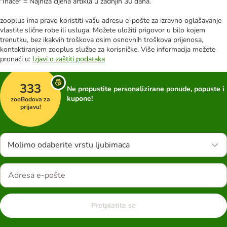
"Inače" = Najniža cijena artikla u zadnjih 30 dana.
zooplus ima pravo koristiti vašu adresu e-pošte za izravno oglašavanje
vlastite slične robe ili usluga. Možete uložiti prigovor u bilo kojem
trenutku, bez ikakvih troškova osim osnovnih troškova prijenosa,
kontaktiranjem zooplus službe za korisničke. Više informacija možete
pronaći u:
Izjavi o zaštiti podataka
333
Ne propustite personalizirane ponude, popuste i
kupone!
zooBodova za
prijavu!
Molimo odaberite vrstu ljubimaca
Pretplatite se