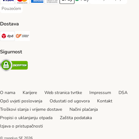
Plaćanje unaprijed Paym
Visa Payment Method
MasterCard Payment Method
American Express Payment Method
Diners Club Payment Method
Payment Method
Google pay Payment Method
Pouzećem
Pouzećem Payment Method
Dostava
DPD Shipping Method
Overseas Shipping Method
Sigurnost
Security
O nama
Karijere
Web stranica tvrtke
Impressum
DSA
Opći uvjeti poslovanja
Odustati od ugovora
Kontakt
Troškovi slanja i vrijeme dostave
Načini plaćanja
Propisi o uklanjanju otpada
Zaštita podataka
Izjava o pristupačnosti
© zooplus SE
2026