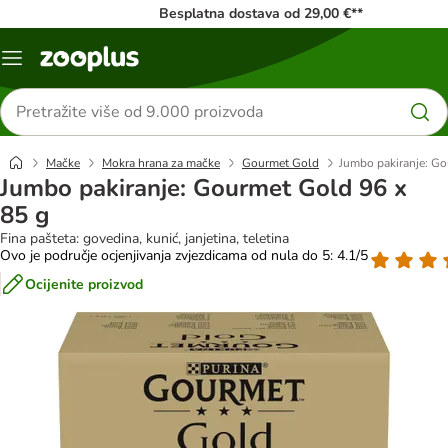
Besplatna dostava od 29,00 €**
Izbornik
Traži
proizvode
Mačke
Mokra hrana za mačke
Gourmet Gold
Jumbo pakiranje: Go
Jumbo pakiranje: Gourmet Gold 96 x
85 g
Fina pašteta: govedina, kunić, janjetina, teletina
Ovo je područje ocjenjivanja zvjezdicama od nula do 5: 4.1/5
Ocijenite proizvod