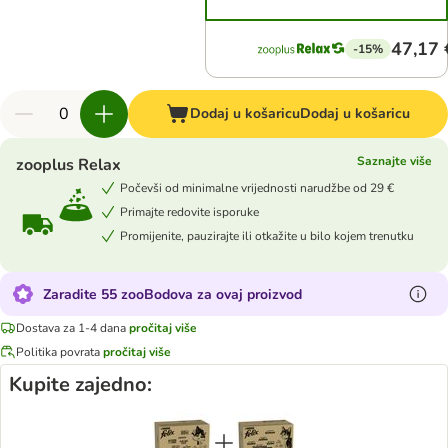
47,17 
-15%
Dodaj u košaricu
Dodaj u košaricu
Saznajte više
zooplus Relax
Počevši od minimalne vrijednosti narudžbe od 29 €
Primajte redovite isporuke
Promijenite, pauzirajte ili otkažite u bilo kojem trenutku
Zaradite 55 zooBodova za ovaj proizvod
Dostava za 1-4 dana
pročitaj više
Politika povrata
pročitaj više
Kupite zajedno: