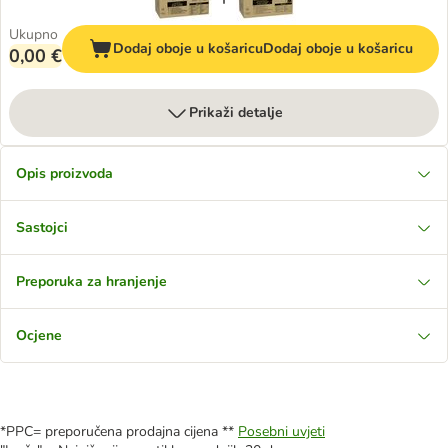
Ukupno
Dodaj oboje u košaricu
Dodaj oboje u košaricu
0,00 €
Prikaži detalje
Opis proizvoda
Sastojci
Preporuka za hranjenje
Ocjene
*PPC= preporučena prodajna cijena **
Posebni uvjeti