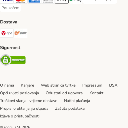
Plaćanje unaprijed Paym
Visa Payment Method
MasterCard Payment Method
American Express Payment Method
Diners Club Payment Method
Payment Method
Google pay Payment Method
Pouzećem
Pouzećem Payment Method
Dostava
DPD Shipping Method
Overseas Shipping Method
Sigurnost
Security
O nama
Karijere
Web stranica tvrtke
Impressum
DSA
Opći uvjeti poslovanja
Odustati od ugovora
Kontakt
Troškovi slanja i vrijeme dostave
Načini plaćanja
Propisi o uklanjanju otpada
Zaštita podataka
Izjava o pristupačnosti
© zooplus SE
2026