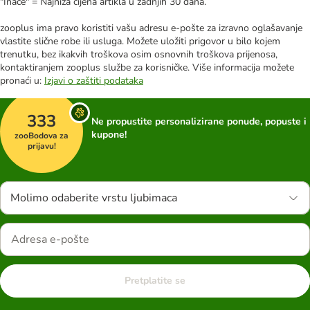
"Inače" = Najniža cijena artikla u zadnjih 30 dana.
zooplus ima pravo koristiti vašu adresu e-pošte za izravno oglašavanje
vlastite slične robe ili usluga. Možete uložiti prigovor u bilo kojem
trenutku, bez ikakvih troškova osim osnovnih troškova prijenosa,
kontaktiranjem zooplus službe za korisničke. Više informacija možete
pronaći u:
Izjavi o zaštiti podataka
333
Ne propustite personalizirane ponude, popuste i
kupone!
zooBodova za
prijavu!
Molimo odaberite vrstu ljubimaca
Pretplatite se