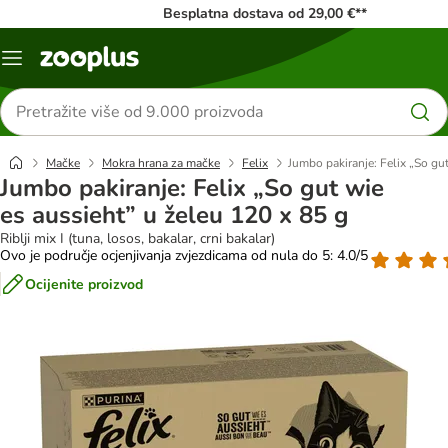
Besplatna dostava od 29,00 €**
Izbornik
Traži
proizvode
Mačke
Mokra hrana za mačke
Felix
Jumbo pakiranje: Felix „So gu
Jumbo pakiranje: Felix „So gut wie
es aussieht” u želeu 120 x 85 g
Riblji mix I (tuna, losos, bakalar, crni bakalar)
Ovo je područje ocjenjivanja zvjezdicama od nula do 5: 4.0/5
Ocijenite proizvod