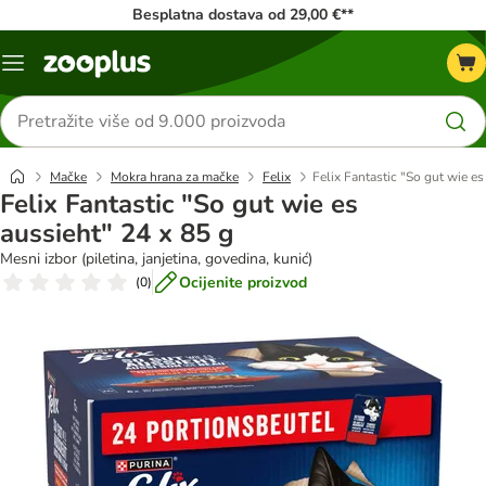
Besplatna dostava od 29,00 €**
Izbornik
Traži
proizvode
Mačke
Mokra hrana za mačke
Felix
Felix Fantastic "So gut wie es
Felix Fantastic "So gut wie es
aussieht" 24 x 85 g
Mesni izbor (piletina, janjetina, govedina, kunić)
Ocijenite proizvod
(
0
)