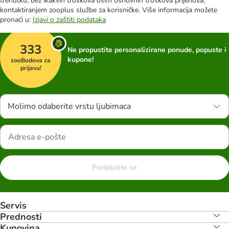
trenutku, bez ikakvih troškova osim osnovnih troškova prijenosa,
kontaktiranjem zooplus službe za korisničke. Više informacija možete
pronaći u:
Izjavi o zaštiti podataka
333
Ne propustite personalizirane ponude, popuste i
kupone!
zooBodova za
prijavu!
Molimo odaberite vrstu ljubimaca
Pretplatite se
Servis
Prednosti
Kupovina