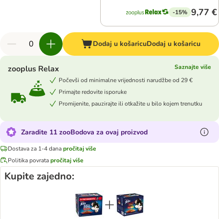
9,77 €
-15%
Dodaj u košaricu
Dodaj u košaricu
Saznajte više
zooplus Relax
Počevši od minimalne vrijednosti narudžbe od 29 €
Primajte redovite isporuke
Promijenite, pauzirajte ili otkažite u bilo kojem trenutku
Zaradite 11 zooBodova za ovaj proizvod
Dostava za 1-4 dana
pročitaj više
Politika povrata
pročitaj više
Kupite zajedno: