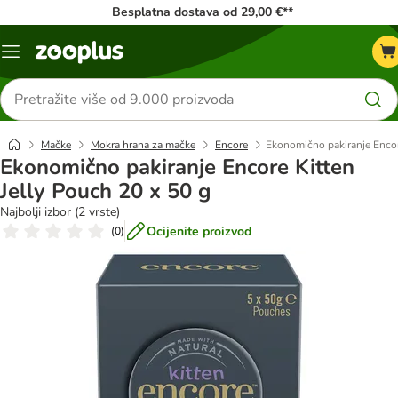
Besplatna dostava od 29,00 €**
Izbornik
Traži
proizvode
Mačke
Mokra hrana za mačke
Encore
Ekonomično pakiranje Encor
Ekonomično pakiranje Encore Kitten
Jelly Pouch 20 x 50 g
Najbolji izbor (2 vrste)
Ocijenite proizvod
(
0
)