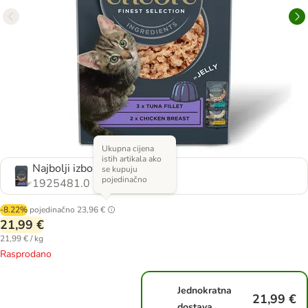
Ukupna cijena
istih artikala ako
Najbolji izbor (2 vrste)
se kupuju
pojedinačno
1925481.0
-8.22%
pojedinačno
23,96 €
21,99 €
21,99 € / kg
Rasprodano
Jednokratna
21,99 €
dostava