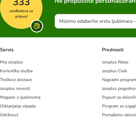
333
Ne propustite personalizira
zooBodova za
prijavu!
Molimo odaberite vrstu ljubimaca
Servis
Prednosti
Moj zooplus
zooplus Relax
Korisnička služba
zooplus Club
Troškovi dostave
Nagradni progra
zooplus novosti
zooplus pogodnos
Magazin o ljubimcima
Popust za skloniš
Otklanjanje otpada
Program za uzgaji
Održivost
Pomažemo skloni