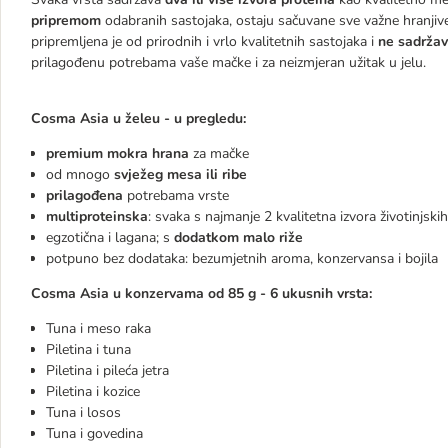
pripremom
odabranih sastojaka, ostaju sačuvane sve važne hranjive
pripremljena je od prirodnih i vrlo kvalitetnih sastojaka i
ne sadržav
prilagođenu potrebama vaše mačke i za neizmjeran užitak u jelu.
Cosma Asia u želeu - u pregledu:
premium mokra hrana
za mačke
od mnogo
svježeg mesa ili ribe
prilagođena
potrebama vrste
multiproteinska
: svaka s najmanje 2 kvalitetna izvora životinjski
egzotična i lagana; s
dodatkom malo riže
potpuno bez dodataka: bezumjetnih aroma, konzervansa i bojila
Cosma Asia u konzervama od 85 g - 6 ukusnih vrsta:
Tuna i meso raka
Piletina i tuna
Piletina i pileća jetra
Piletina i kozice
Tuna i losos
Tuna i govedina