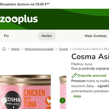
Besplatna dostava od 29,00 €**
Psi
Mačke
Male životinje
Pregled kategorija: Psi
Pregled kategorija
Mačke
Mokra hrana za mačke
Cosma
Cosma Asia u želeu 6 x 85 
Cosma Asi
Piletina i tuna
Ovo je područje ocjenjiva
Ocijenite proizvod
Premium
hrana za mačk
ukusnom želeu -
egzotič
prehrambenim potrebama
dalje