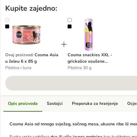
Kupite zajedno:
Cosma Asia u želeu 6 x 85 g
Cosma snackies XXL - grickalice 
Ovaj proizvod
:
Cosma Asia
Cosma snackies XXL -
u želeu 6 x 85 g
grickalice osušene
Piletina i tuna
zamrzavanjem
Piletina 30 g
Opis proizvoda
Sastojci
Preporuka za hranjenje
Ocje
Cosma Asia od mnogo svježeg, sočnog mesa, ukusne ribe ili mor
Svaka vrsta sadržava
dva ili više izvora proteina
kao kvalitetno me