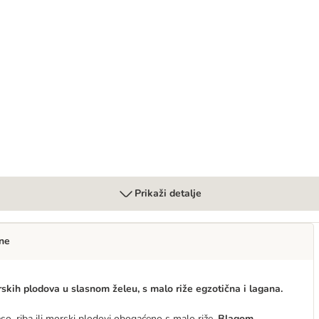
osušene zamrzavanjem
Prikaži detalje
ne
skih plodova u slasnom želeu, s malo riže egzotična i lagana.
so, riba ili morski plodovi obogaćeno s malo riže.
Blagom