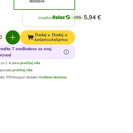
dostava
5,94 €
-15%
Dodaj u
Dodaj u
košaricu
košaricu
radite 7 zooBodova za ovaj
oizvod
 za 1-4 dana
pročitaj više
 povrata
pročitaj više
uklj. PDV
mogući dodatni
troškovi dostave