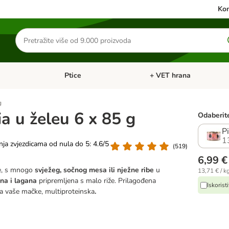
Kon
Traži
proizvode
Ptice
+ VET hrana
: Mačke
Pregled kategorija: Male životinje
Pregled kategorija: Ptice
g
a u želeu 6 x 85 g
Odaberite
Pi
1
nja zvjezdicama od nula do 5: 4.6/5
(
519
)
6,99 €
e, s mnogo
svježeg, sočnog mesa ili nježne ribe
u
13,71 € / k
na i lagana
pripremljena s malo riže. Prilagođena
Iskorist
 vaše mačke, multiproteinska
.