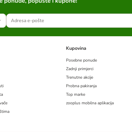
ne ponude, popuste i kupone!
Kupovina
Posebne ponude
Zadnji primjerci
m
Trenutne akcije
ti
Probna pakiranja
ta
Top marke
vače
zooplus mobilna aplikacija
štima