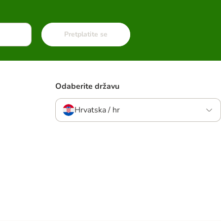
Pretplatite se
Odaberite državu
Hrvatska / hr