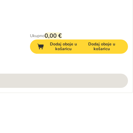
0,00 €
Ukupno
Dodaj oboje u
Dodaj oboje u
košaricu
košaricu