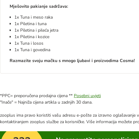
Mješovito pakianje sadržava:
1x Tuna i meso raka
1x Piletina i tuna
1x Piletina i pileća jetra
1x Piletina i kozice
1x Tuna i losos
1x Tuna i govedina
Razmazite svoju mačku s mnogo ljubavi i proizvodima Cosma!
*PPC= preporučena prodajna cijena **
Posebni uvjeti
"Inače" = Najniža cijena artikla u zadnjih 30 dana.
zooplus ima pravo koristiti vašu adresu e-pošte za izravno oglašavanje vl
kontaktiranjem zooplus službe za korisničke. Više informacija možete pr