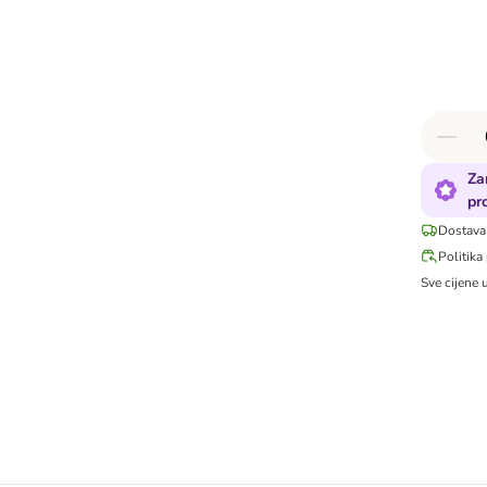
Za
pr
Dostava
Politika
Sve cijene 