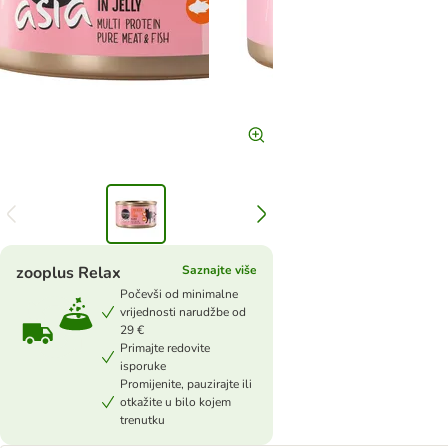
zooplus Relax
Saznajte više
Počevši od minimalne
vrijednosti narudžbe od
29 €
Primajte redovite
isporuke
Promijenite, pauzirajte ili
otkažite u bilo kojem
trenutku