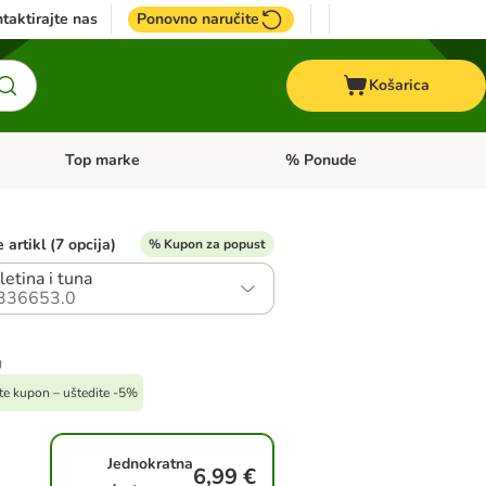
taktirajte nas
Ponovno naručite
Košarica
Top marke
% Ponude
Pregled kategorija: + VET hrana
Pregled kategorija: Top marke
 artikl (7 opcija)
% Kupon za popust
letina i tuna
336653.0
g
ite kupon – uštedite -5%
Jednokratna
6,99 €