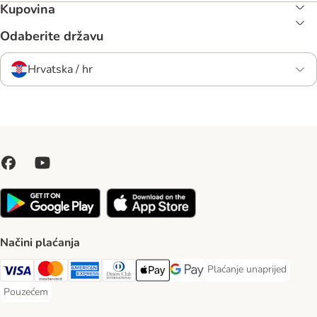
Kupovina
Odaberite državu
Hrvatska / hr
Načini plaćanja
Plaćanje unaprijed
Plaćanje unaprijed Paym
Visa Payment Method
MasterCard Payment Method
American Express Payment Method
Diners Club Payment Method
Payment Method
Google pay Payment Method
Pouzećem
Pouzećem Payment Method