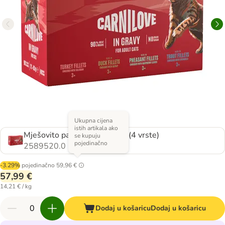
Ukupna cijena
istih artikala ako
Mješovito pakiranje u umaku (4 vrste)
se kupuju
pojedinačno
2589520.0
-3.29%
pojedinačno
59,96 €
57,99 €
14,21 € / kg
Dodaj u košaricu
Dodaj u košaricu