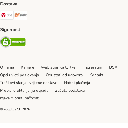
Dostava
DPD Shipping Method
Overseas Shipping Method
Sigurnost
Security
O nama
Karijere
Web stranica tvrtke
Impressum
DSA
Opći uvjeti poslovanja
Odustati od ugovora
Kontakt
Troškovi slanja i vrijeme dostave
Načini plaćanja
Propisi o uklanjanju otpada
Zaštita podataka
Izjava o pristupačnosti
© zooplus SE
2026