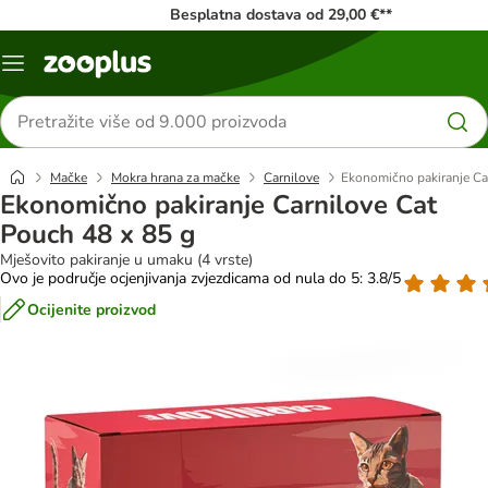
Besplatna dostava od 29,00 €**
Izbornik
Traži
proizvode
Mačke
Mokra hrana za mačke
Carnilove
Ekonomično pakiranje Ca
Ekonomično pakiranje Carnilove Cat
Pouch 48 x 85 g
Mješovito pakiranje u umaku (4 vrste)
Ovo je područje ocjenjivanja zvjezdicama od nula do 5: 3.8/5
Ocijenite proizvod