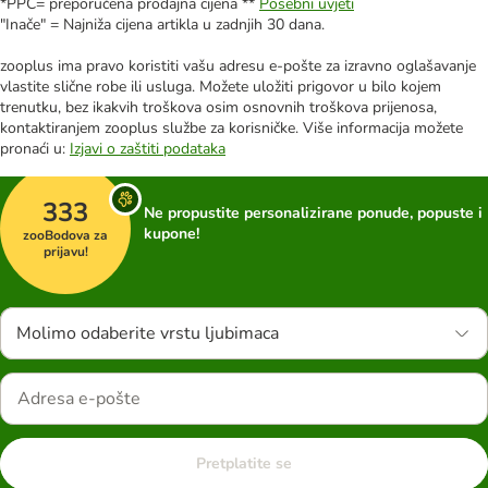
*PPC= preporučena prodajna cijena **
Posebni uvjeti
"Inače" = Najniža cijena artikla u zadnjih 30 dana.
zooplus ima pravo koristiti vašu adresu e-pošte za izravno oglašavanje
vlastite slične robe ili usluga. Možete uložiti prigovor u bilo kojem
trenutku, bez ikakvih troškova osim osnovnih troškova prijenosa,
kontaktiranjem zooplus službe za korisničke. Više informacija možete
pronaći u:
Izjavi o zaštiti podataka
333
Ne propustite personalizirane ponude, popuste i
kupone!
zooBodova za
prijavu!
Molimo odaberite vrstu ljubimaca
Pretplatite se