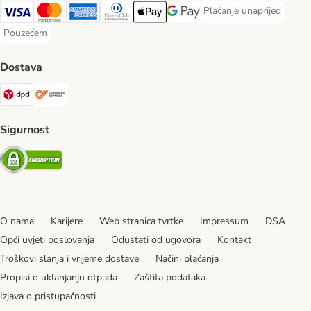
Plaćanje unaprijed
Plaćanje unaprijed Paym
Visa Payment Method
MasterCard Payment Method
American Express Payment Method
Diners Club Payment Method
Payment Method
Google pay Payment Method
Pouzećem
Pouzećem Payment Method
Dostava
DPD Shipping Method
Overseas Shipping Method
Sigurnost
Security
O nama
Karijere
Web stranica tvrtke
Impressum
DSA
Opći uvjeti poslovanja
Odustati od ugovora
Kontakt
Troškovi slanja i vrijeme dostave
Načini plaćanja
Propisi o uklanjanju otpada
Zaštita podataka
Izjava o pristupačnosti