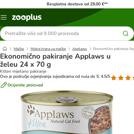
Besplatna dostava od 29,00 €**
Izbornik
Traži
proizvode
Mačke
Mokra hrana za mačke
Applaws
Ekonomično pakiranje Ap
Ekonomično pakiranje Applaws u
želeu 24 x 70 g
Kitten miješano pakiranje
Ovo je područje ocjenjivanja zvjezdicama od nula do 5: 4.5/5
Ocijenite proizvod