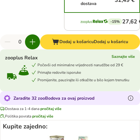
32,49 €
dostava
27,62 
-15%
Dodaj u košaricu
Dodaj u košaricu
Saznajte više
zooplus Relax
Počevši od minimalne vrijednosti narudžbe od 29 €
Primajte redovite isporuke
Promijenite, pauzirajte ili otkažite u bilo kojem trenutku
Zaradite 32 zooBodova za ovaj proizvod
Dostava za 1-4 dana
pročitaj više
Politika povrata
pročitaj više
Kupite zajedno: