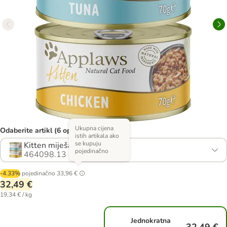
Ukupna cijena
Odaberite artikl (6 opcija)
istih artikala ako
se kupuju
Kitten miješano pakiranje
pojedinačno
464098.13
-4.33%
pojedinačno
33,96 €
32,49 €
19,34 € / kg
Jednokratna