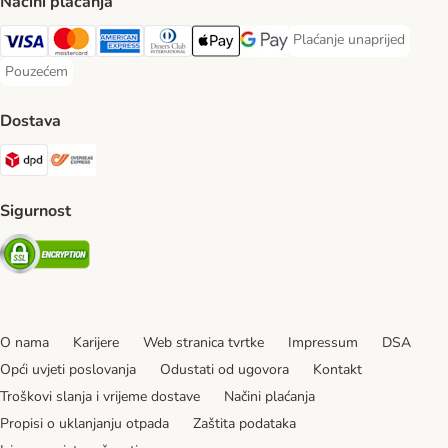
Načini plaćanja
Plaćanje unaprijed
Plaćanje unaprijed Paym
Visa Payment Method
MasterCard Payment Method
American Express Payment Method
Diners Club Payment Method
Payment Method
Google pay Payment Method
Pouzećem
Pouzećem Payment Method
Dostava
DPD Shipping Method
Overseas Shipping Method
Sigurnost
Security
O nama
Karijere
Web stranica tvrtke
Impressum
DSA
Opći uvjeti poslovanja
Odustati od ugovora
Kontakt
Troškovi slanja i vrijeme dostave
Načini plaćanja
Propisi o uklanjanju otpada
Zaštita podataka