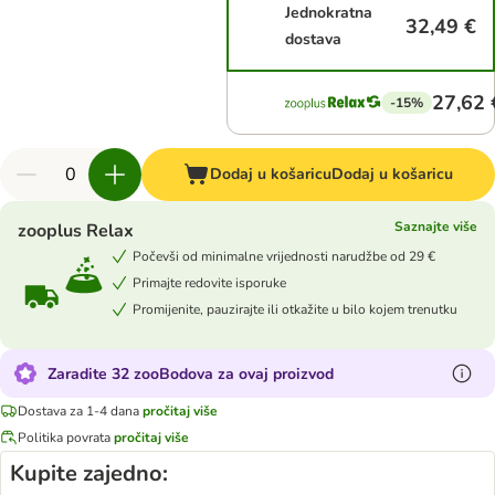
Jednokratna
32,49 €
dostava
27,62 
-15%
Dodaj u košaricu
Dodaj u košaricu
Saznajte više
zooplus Relax
Počevši od minimalne vrijednosti narudžbe od 29 €
Primajte redovite isporuke
Promijenite, pauzirajte ili otkažite u bilo kojem trenutku
Zaradite 32 zooBodova za ovaj proizvod
Dostava za 1-4 dana
pročitaj više
Politika povrata
pročitaj više
Kupite zajedno: