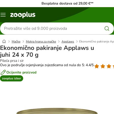
Besplatna dostava od 29,00 €**
Izbornik
Traži
proizvode
Mačke
Mokra hrana za mačke
Applaws
Ekonomično pakiranje App
Ekonomično pakiranje Applaws u
juhi 24 x 70 g
Pileća prsa i sir
Ovo je područje ocjenjivanja zvjezdicama od nula do 5: 4.4/5
Ocijenite proizvod
zooplus izbor