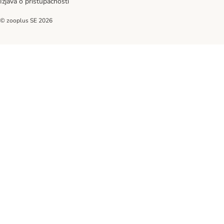
Izjava o pristupačnosti
© zooplus SE
2026