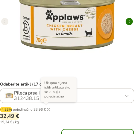
Ukupna cijena
Odaberite artikl (17 opcija)
istih artikala ako
se kupuju
Pileća prsa i sir
pojedinačno
312438.15
-4.33%
pojedinačno
33,96 €
32,49 €
19,34 € / kg