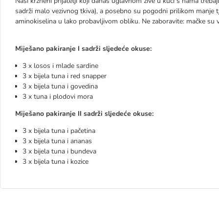
Naši krzneni prijatelji koji danas uglavnom žive u kući s nama trebaj
sadrži malo vezivnog tkiva), a posebno su pogodni prilikom manje tje
aminokiselina u lako probavljivom obliku. Ne zaboravite: mačke su veli
Miješano pakiranje I sadrži sljedeće okuse:
3 x losos i mlade sardine
3 x bijela tuna i red snapper
3 x bijela tuna i govedina
3 x tuna i plodovi mora
Miješano pakiranje II sadrži sljedeće okuse:
3 x bijela tuna i pačetina
3 x bijela tuna i ananas
3 x bijela tuna i bundeva
3 x bijela tuna i kozice