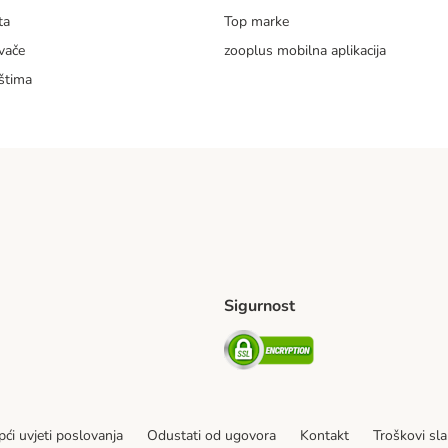
ta
Top marke
vače
zooplus mobilna aplikacija
štima
Sigurnost
ping Method
erseas Shipping Method
Security
ći uvjeti poslovanja
Odustati od ugovora
Kontakt
Troškovi sla