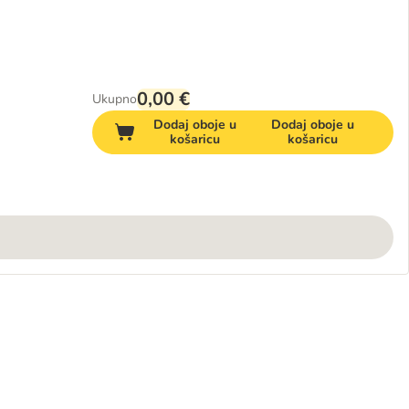
0,00 €
Ukupno
Dodaj oboje u
Dodaj oboje u
košaricu
košaricu