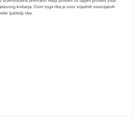
u uravnoteženu prehranu. Riblji proteini su lagani proteini (riba
lesnog kretanja. Osim toga riba je izvor vrijednih esencijalnih
ki ljubitelji ribe.