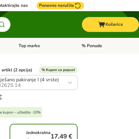
taktirajte nas
Ponovno naručite
Košarica
Top marke
% Ponude
Pregled kategorija: + VET hrana
Pregled kategorija: Top marke
artikl (2 opcija)
% Kupon za popust
ješano pakiranje I (4 vrste)
82625.14
€
ite kupon – uštedite -10%
Jednokratna
17,49 €