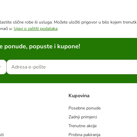
astite slične robe ili usluga. Možete uložiti prigovor u bilo kojem trenu
onaći u:
Izjavi o zaštiti podataka
ne ponude, popuste i kupone!
Kupovina
Posebne ponude
Zadnji primjerci
m
Trenutne akcije
ti
Probna pakiranja