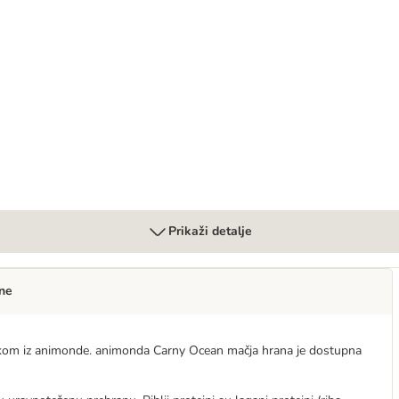
 Feline EN ST/OX - Gastrointestinal
Prikaži detalje
ne
rokom iz animonde. animonda Carny Ocean mačja hrana je dostupna