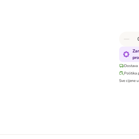
Zar
pro
Dostava 
Politika 
Sve cijene u