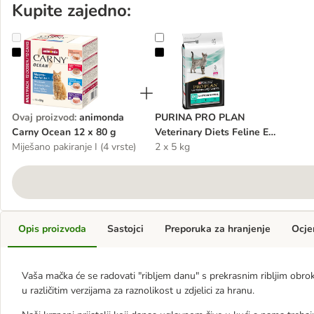
Kupite zajedno:
animonda Carny Ocean 12 x 80 g
PURINA PRO PLAN Veterinary Diets
Ovaj proizvod
:
animonda
PURINA PRO PLAN
Carny Ocean 12 x 80 g
Veterinary Diets Feline EN
Miješano pakiranje I (4 vrste)
ST/OX - Gastrointestinal
2 x 5 kg
Opis proizvoda
Sastojci
Preporuka za hranjenje
Ocje
Vaša mačka će se radovati "ribljem danu" s prekrasnim ribljim ob
u različitim verzijama za raznolikost u zdjelici za hranu.