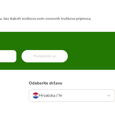
tku, bez ikakvih troškova osim osnovnih troškova prijenosa,
Pretplatite se
Odaberite državu
Hrvatska / hr