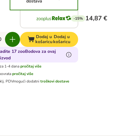
dostava
14,87 €
-15%
Dodaj u
Dodaj u
košaricu
košaricu
adite 17 zooBodova za ovaj
izvod
za 1-4 dana
pročitaj više
povrata
pročitaj više
klj. PDV
mogući dodatni
troškovi dostave