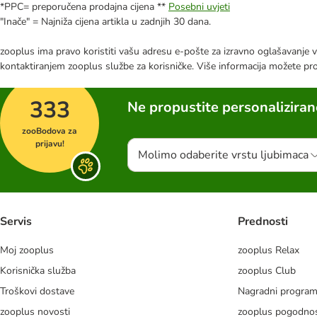
*PPC= preporučena prodajna cijena **
Posebni uvjeti
"Inače" = Najniža cijena artikla u zadnjih 30 dana.
zooplus ima pravo koristiti vašu adresu e-pošte za izravno oglašavanje vl
kontaktiranjem zooplus službe za korisničke. Više informacija možete pr
333
Ne propustite personalizira
zooBodova za
prijavu!
Molimo odaberite vrstu ljubimaca
Servis
Prednosti
Moj zooplus
zooplus Relax
Korisnička služba
zooplus Club
Troškovi dostave
Nagradni progra
zooplus novosti
zooplus pogodnos