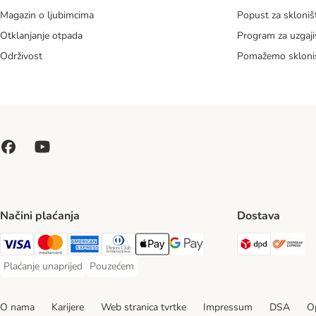
Magazin o ljubimcima
Popust za skloniš
Otklanjanje otpada
Program za uzgaji
Održivost
Pomažemo skloni
Načini plaćanja
Dostava
DPD Ship
Ov
Visa Payment Method
MasterCard Payment Method
American Express Payment Method
Diners Club Payment Method
Payment Method
Google pay Payment Method
Plaćanje unaprijed
Pouzećem
Plaćanje unaprijed Payment Method
Pouzećem Payment Method
O nama
Karijere
Web stranica tvrtke
Impressum
DSA
Op