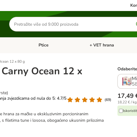
Kon
Traži
proizvode
Ptice
+ VET hrana
: Mačke
Pregled kategorija: Male životinje
Pregled kategorija: Ptice
cean 12 x 80 g
 Carny Ocean 12 x
Odaberite 
Mi
5
rste)
17,49 
anja zvjezdicama od nula do 5: 4.7/5
(
69
)
18,22 € / kg
Iskorist
e hrana za mačke u ekskluzivnim porcioniranim
s filetima tune i lososa, obogaćeno ukusnim prilozima