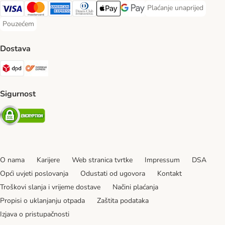
Plaćanje unaprijed
Plaćanje unaprijed Paym
Visa Payment Method
MasterCard Payment Method
American Express Payment Method
Diners Club Payment Method
Payment Method
Google pay Payment Method
Pouzećem
Pouzećem Payment Method
Dostava
DPD Shipping Method
Overseas Shipping Method
Sigurnost
Security
O nama
Karijere
Web stranica tvrtke
Impressum
DSA
Opći uvjeti poslovanja
Odustati od ugovora
Kontakt
Troškovi slanja i vrijeme dostave
Načini plaćanja
Propisi o uklanjanju otpada
Zaštita podataka
Izjava o pristupačnosti