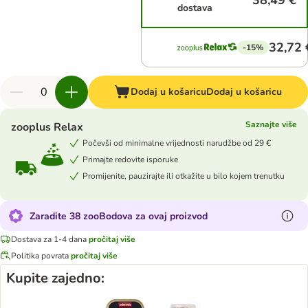
38,49 €
dostava
32,72 
-15%
Dodaj u košaricu
Dodaj u košaricu
Saznajte više
zooplus Relax
Počevši od minimalne vrijednosti narudžbe od 29 €
Primajte redovite isporuke
Promijenite, pauzirajte ili otkažite u bilo kojem trenutku
Zaradite 38 zooBodova za ovaj proizvod
Dostava za 1-4 dana
pročitaj više
Politika povrata
pročitaj više
Kupite zajedno: