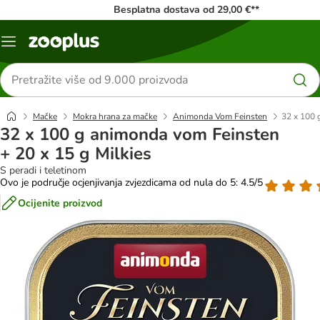
Besplatna dostava od 29,00 €**
Izbornik
Traži
proizvode
Mačke
Mokra hrana za mačke
Animonda Vom Feinsten
32 x 100 
32 x 100 g animonda vom Feinsten
+ 20 x 15 g Milkies
S peradi i teletinom
Ovo je područje ocjenjivanja zvjezdicama od nula do 5: 4.5/5
Ocijenite proizvod