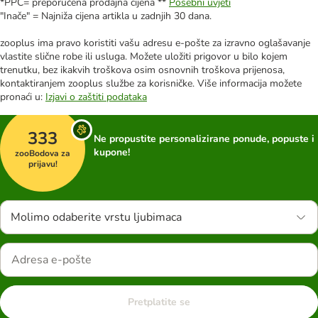
*PPC= preporučena prodajna cijena **
Posebni uvjeti
"Inače" = Najniža cijena artikla u zadnjih 30 dana.
zooplus ima pravo koristiti vašu adresu e-pošte za izravno oglašavanje
vlastite slične robe ili usluga. Možete uložiti prigovor u bilo kojem
trenutku, bez ikakvih troškova osim osnovnih troškova prijenosa,
kontaktiranjem zooplus službe za korisničke. Više informacija možete
pronaći u:
Izjavi o zaštiti podataka
333
Ne propustite personalizirane ponude, popuste i
kupone!
zooBodova za
prijavu!
Molimo odaberite vrstu ljubimaca
Pretplatite se