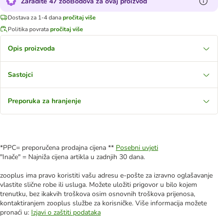
Zaradite 47 zooBodova za ovaj proizvod
Dostava za 1-4 dana
pročitaj više
Politika povrata
pročitaj više
Opis proizvoda
Sastojci
Preporuka za hranjenje
*PPC= preporučena prodajna cijena **
Posebni uvjeti
"Inače" = Najniža cijena artikla u zadnjih 30 dana.
zooplus ima pravo koristiti vašu adresu e-pošte za izravno oglašavanje
vlastite slične robe ili usluga. Možete uložiti prigovor u bilo kojem
trenutku, bez ikakvih troškova osim osnovnih troškova prijenosa,
kontaktiranjem zooplus službe za korisničke. Više informacija možete
pronaći u:
Izjavi o zaštiti podataka