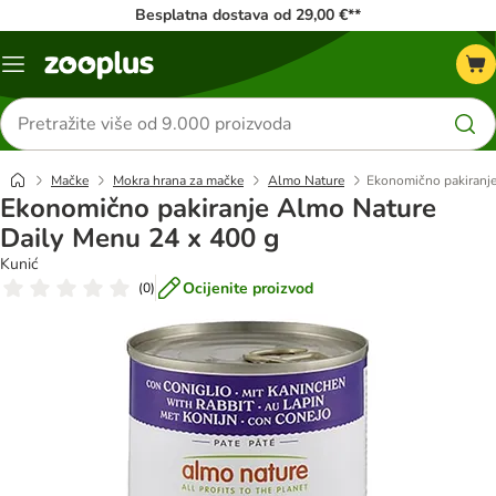
Besplatna dostava od 29,00 €**
Izbornik
Traži
proizvode
Mačke
Mokra hrana za mačke
Almo Nature
Ekonomično pakiranje
Ekonomično pakiranje Almo Nature
Daily Menu 24 x 400 g
Kunić
Ocijenite proizvod
(
0
)