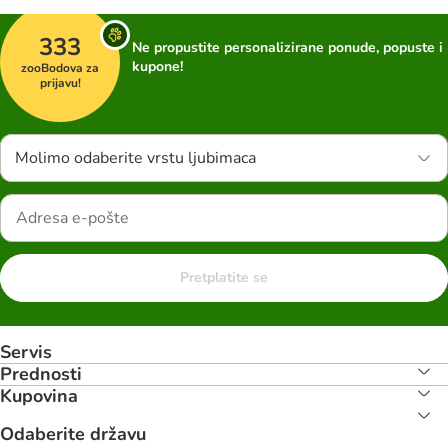
333
Ne propustite personalizirane ponude, popuste i
kupone!
zooBodova za
prijavu!
Molimo odaberite vrstu ljubimaca
Pretplatite se
Servis
Prednosti
Kupovina
Odaberite državu