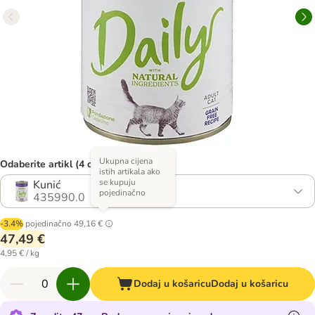
Ukupna cijena
Odaberite artikl (4 opcija)
istih artikala ako
se kupuju
Kunić
pojedinačno
435990.0
-3.4%
pojedinačno
49,16 €
47,49 €
4,95 € / kg
Dodaj u košaricu
Dodaj u košaricu