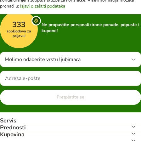
kontaktiranjem zooplus službe za korisničke. Više informacija možete
pronaći u:
Izjavi o zaštiti podataka
333
Ne propustite personalizirane ponude, popuste i
kupone!
zooBodova za
prijavu!
Molimo odaberite vrstu ljubimaca
Pretplatite se
Servis
Prednosti
Kupovina