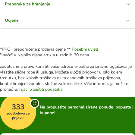
Preporuka za hranjenje
Ocjene
*PPC= preporučena prodajna cijena **
Posebni uvjeti
"Inače" = Najniža cijena artikla u zadnjih 30 dana.
zooplus ima pravo koristiti vašu adresu e-pošte za izravno oglašavanje
vlastite slične robe ili usluga. Možete uložiti prigovor u bilo kojem
trenutku, bez ikakvih troškova osim osnovnih troškova prijenosa,
kontaktiranjem zooplus službe za korisničke. Više informacija možete
pronaći u:
Izjavi o zaštiti podataka
333
Ne propustite personalizirane ponude, popuste i
kupone!
zooBodova za
prijavu!