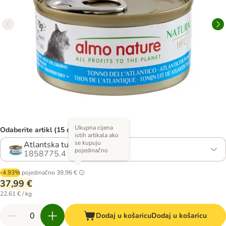
Ukupna cijena
Odaberite artikl (15 opcija)
istih artikala ako
se kupuju
Atlantska tuna
pojedinačno
1858775.4
-4.93%
pojedinačno
39,96 €
37,99 €
22,61 € / kg
Dodaj u košaricu
Dodaj u košaricu