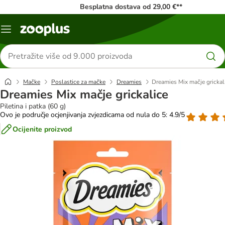
Besplatna dostava od 29,00 €**
Izbornik
Traži
proizvode
Mačke
Poslastice za mačke
Dreamies
Dreamies Mix mačje grickal
Dreamies Mix mačje grickalice
Piletina i patka (60 g)
Ovo je područje ocjenjivanja zvjezdicama od nula do 5: 4.9/5
Ocijenite proizvod