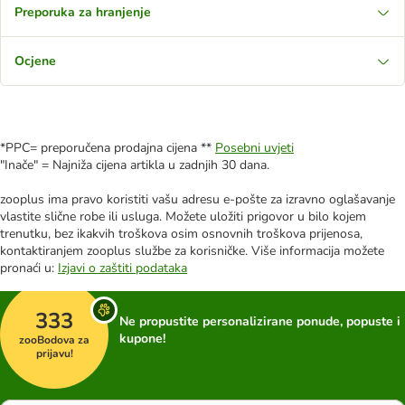
Preporuka za hranjenje
Ocjene
*PPC= preporučena prodajna cijena **
Posebni uvjeti
"Inače" = Najniža cijena artikla u zadnjih 30 dana.
zooplus ima pravo koristiti vašu adresu e-pošte za izravno oglašavanje
vlastite slične robe ili usluga. Možete uložiti prigovor u bilo kojem
trenutku, bez ikakvih troškova osim osnovnih troškova prijenosa,
kontaktiranjem zooplus službe za korisničke. Više informacija možete
pronaći u:
Izjavi o zaštiti podataka
333
Ne propustite personalizirane ponude, popuste i
kupone!
zooBodova za
prijavu!