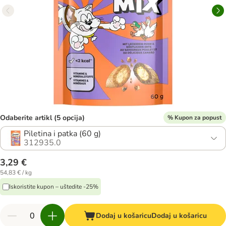
Odaberite artikl (5 opcija)
% Kupon za popust
Piletina i patka (60 g)
312935.0
3,29 €
54,83 € / kg
Iskoristite kupon – uštedite -25%
Dodaj u košaricu
Dodaj u košaricu