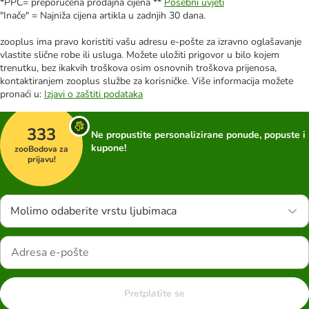
*PPC= preporučena prodajna cijena **
Posebni uvjeti
"Inače" = Najniža cijena artikla u zadnjih 30 dana.
zooplus ima pravo koristiti vašu adresu e-pošte za izravno oglašavanje
vlastite slične robe ili usluga. Možete uložiti prigovor u bilo kojem
trenutku, bez ikakvih troškova osim osnovnih troškova prijenosa,
kontaktiranjem zooplus službe za korisničke. Više informacija možete
pronaći u:
Izjavi o zaštiti podataka
333
Ne propustite personalizirane ponude, popuste i
kupone!
zooBodova za
prijavu!
Molimo odaberite vrstu ljubimaca
Pretplatite se