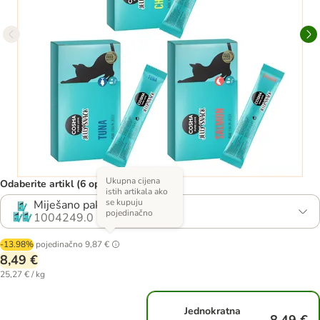
Ukupna cijena
Odaberite artikl (6 opcija)
istih artikala ako
se kupuju
Miješano pakiranje
pojedinačno
1004249.0
-13.98%
pojedinačno
9,87 €
8,49 €
25,27 € / kg
Jednokratna