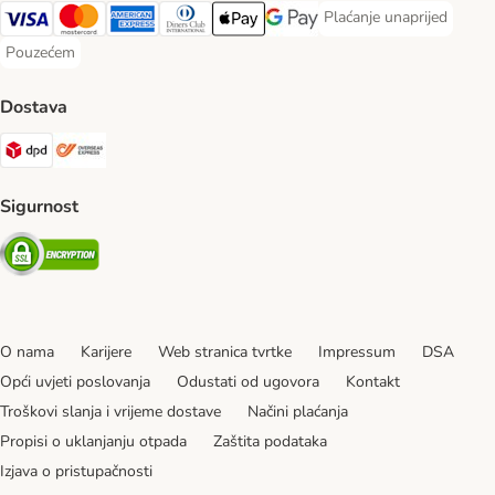
Plaćanje unaprijed
Plaćanje unaprijed Paym
Visa Payment Method
MasterCard Payment Method
American Express Payment Method
Diners Club Payment Method
Payment Method
Google pay Payment Method
Pouzećem
Pouzećem Payment Method
Dostava
DPD Shipping Method
Overseas Shipping Method
Sigurnost
Security
O nama
Karijere
Web stranica tvrtke
Impressum
DSA
Opći uvjeti poslovanja
Odustati od ugovora
Kontakt
Troškovi slanja i vrijeme dostave
Načini plaćanja
Propisi o uklanjanju otpada
Zaštita podataka
Izjava o pristupačnosti