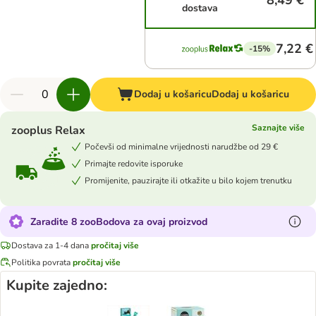
8,49 €
dostava
7,22 €
-15%
Dodaj u košaricu
Dodaj u košaricu
Saznajte više
zooplus Relax
Počevši od minimalne vrijednosti narudžbe od 29 €
Primajte redovite isporuke
Promijenite, pauzirajte ili otkažite u bilo kojem trenutku
Zaradite 8 zooBodova za ovaj proizvod
Dostava za 1-4 dana
pročitaj više
Politika povrata
pročitaj više
Kupite zajedno: