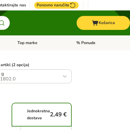
taktirajte nas
Ponovno naručite
Košarica
Top marke
% Ponude
Pregled kategorija: + VET hrana
Pregled kategorija: Top marke
artikl (2 opcija)
 g
1802.0
Jednokratna
2,49 €
dostava