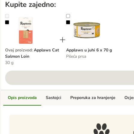
Kupite zajedno:
Applaws Cat Salmon Loin
Applaws u juhi 6 x 70 g
Ovaj proizvod
:
Applaws Cat
Applaws u juhi 6 x 70 g
Salmon Loin
Pileća prsa
30 g
Opis proizvoda
Sastojci
Preporuka za hranjenje
Ocje