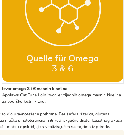
Izvor omega 3 i 6 masnih kiselina
Applaws Cat Tuna Loin izvor je vrijednih omega masnih kiselina
za podršku koži i krznu.
o dio uravnotežene prehrane. Bez šećera, žitarica, glutena i
za mačke s netolerancijom ili kod isključne dijete. Izuzetnog okusa
u mačku opskrbljuje s vitalizirajućim sastojcima iz prirode.