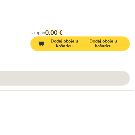
0,00 €
Ukupno
Dodaj oboje u
Dodaj oboje u
košaricu
košaricu