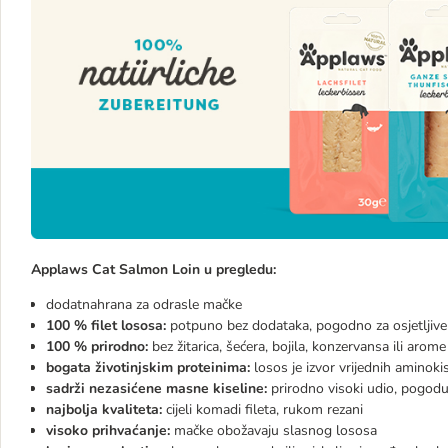
Applaws Cat Salmon Loin u pregledu:
dodatnahrana za odrasle mačke
100 % filet lososa:
potpuno bez dodataka, pogodno za osjetljive m
100 % prirodno:
bez žitarica, šećera, bojila, konzervansa ili arome
bogata životinjskim proteinima:
losos je izvor vrijednih aminoki
sadrži nezasićene masne kiseline:
prirodno visoki udio, pogoduj
najbolja kvaliteta:
cijeli komadi fileta, rukom rezani
visoko prihvaćanje:
mačke obožavaju slasnog lososa