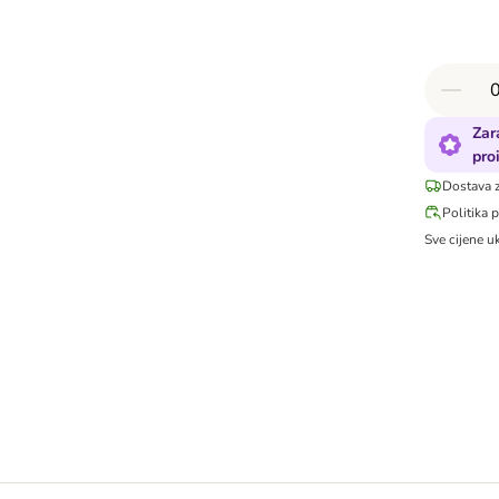
Zar
pro
Dostava 
Politika 
Sve cijene u