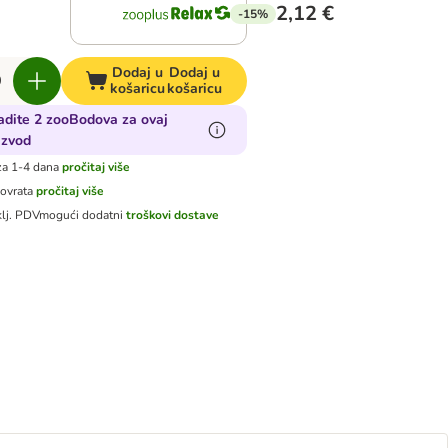
2,12 €
-15%
Dodaj u
Dodaj u
košaricu
košaricu
adite 2 zooBodova za ovaj
izvod
za 1-4 dana
pročitaj više
povrata
pročitaj više
klj. PDV
mogući dodatni
troškovi dostave