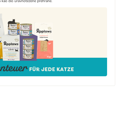
a kao dio uravnotežene prehrane.