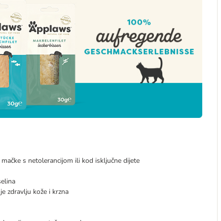
ačke s netolerancijom ili kod isključne dijete
selina
e zdravlju kože i krzna