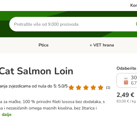
Kon
Traži
proizvode
Ptice
+ VET hrana
: Mačke
Pregled kategorija: Male životinje
Pregled kategorija: Ptice
Cat Salmon Loin
Odaberite 
30
67
vanja zvjezdicama od nula do 5: 5.0/5
(
1
)
2,49 €
 za mačke, 100 % prirodni fileti lososa bez dodataka, s
83,00 € / kg
 i nezasićenih omega masnih kiselina, bez žitarica i
o
dalje