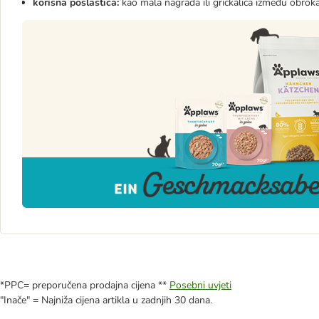
korisna poslastica:
kao mala nagrada ili grickalica između obrok
*PPC= preporučena prodajna cijena **
Posebni uvjeti
"Inače" = Najniža cijena artikla u zadnjih 30 dana.