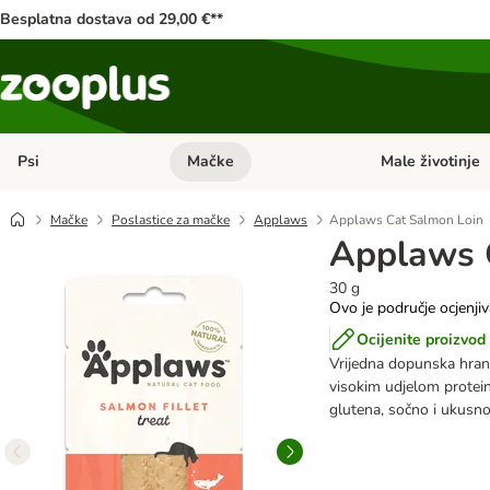
Besplatna dostava od 29,00 €**
Psi
Mačke
Male životinje
Pregled kategorija: Psi
Pregled kategorija
Mačke
Poslastice za mačke
Applaws
Applaws Cat Salmon Loin
Applaws 
30 g
Ovo je područje ocjenji
Ocijenite proizvod
Vrijedna dopunska hrana
visokim udjelom proteina
glutena, sočno i ukusn