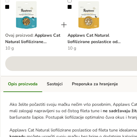
Applaws Cat Natural liofilizirane poslastice od fileta tune
Applaws Cat Natural liofilizirane po
Ovaj proizvod
:
Applaws Cat
Applaws Cat Natural
Natural liofilizirane
liofilizirane poslastice od
poslastice od fileta tune
10 g
pilećeg filea
10 g
Opis proizvoda
Sastojci
Preporuka za hranjenje
Ako želite počastiti svoju mačku nečim vrlo posebnim, Applaws Cat Na
mali zalogaji napravljeni su od čistog fileta tune i
ne sadržavaju žit
baršunaste šapice. Postupak liofilizacije optimalno čuva okus i hranji
Applaws Cat Natural liofilizirane poslastice od fileta tune idealan
komadu
možete usrećiti svoju mačku bez brige o dodatnim kalorija