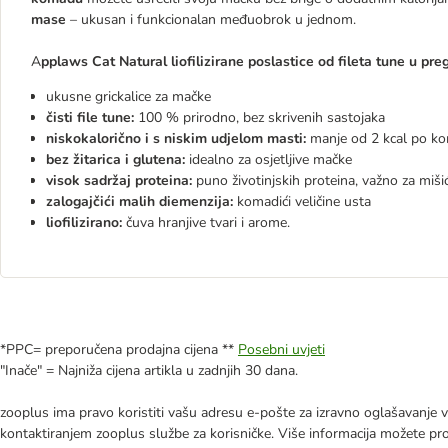
mase
– ukusan i funkcionalan međuobrok u jednom.
A
pplaws Cat Natural liofilizirane poslastice od fileta tune u pre
ukusne grickalice za mačke
čisti file tune:
100 % prirodno, bez skrivenih sastojaka
niskokalorično i s niskim udjelom masti:
manje od 2 kcal po ko
bez žitarica i glutena:
idealno za osjetljive mačke
visok sadržaj proteina:
puno životinjskih proteina, važno za miš
zalogajčići malih diemenzija:
komadići veličine usta
liofilizirano:
čuva hranjive tvari i arome.
*PPC= preporučena prodajna cijena **
Posebni uvjeti
"Inače" = Najniža cijena artikla u zadnjih 30 dana.
zooplus ima pravo koristiti vašu adresu e-pošte za izravno oglašavanje vl
kontaktiranjem zooplus službe za korisničke. Više informacija možete pr