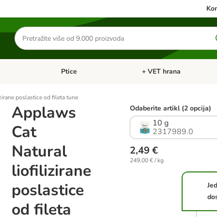
Kon
Traži
proizvode
Ptice
+ VET hrana
: Mačke
Pregled kategorija: Male životinje
Pregled kategorija: Ptice
irane poslastice od fileta tune
Applaws
Odaberite artikl (2 opcija)
10 g
Cat
2317989.0
Natural
2,49 €
249,00 € / kg
liofilizirane
poslastice
Je
do
od fileta