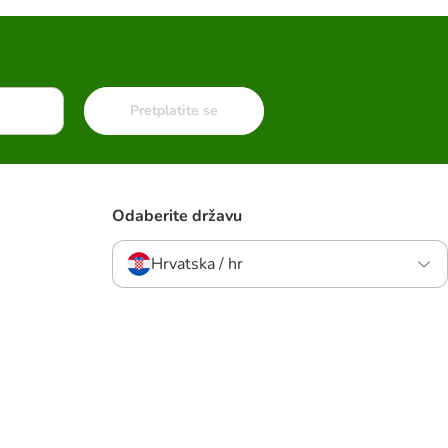
Pretplatite se
Odaberite državu
Hrvatska / hr