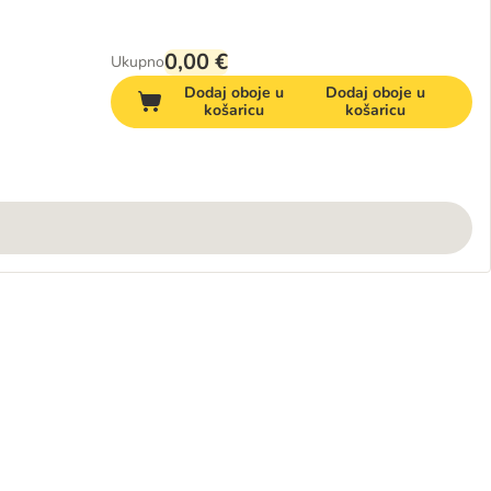
0,00 €
Ukupno
Dodaj oboje u
Dodaj oboje u
košaricu
košaricu