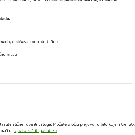
gledu:
madu, olakšava kontrolu težine
ićnu masu
astite slične robe ili usluga. Možete uložiti prigovor u bilo kojem trenu
onaći u:
Izjavi o zaštiti podataka