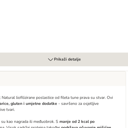
slastice od pilećeg filea
Prikaži detalje
tural liofilizirane poslastice od fileta tune prava su stvar. Ovi
arice, gluten i umjetne dodatke
- savršeno za osjetljive
ve tvari.
ne su kao nagrada ili međuobrok. S
manje od 2 kcal po
ma. Visok sadržaj proteina također
podržava očuvanje mišićne