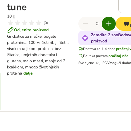
tune
10 g
(
0
)
Ocijenite proizvod
Zaradite 2 zooBodova
Grickalice za mačke, bogate
proizvod
proteinima, 100 % čisti riblji filet, s
visokim udjelom proteina, bez
Dostava za 1-4 dana
pročitaj 
žitarica, umjetnih dodataka i
Politika povrata
pročitaj više
glutena, malo masti, manje od 2
Sve cijene uklj. PDV
mogući doda
kcal/kom, mnogo životinjskih
proteina
dalje