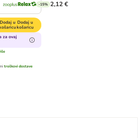
2,12 €
-15%
Dodaj u
Dodaj u
košaricu
košaricu
 za ovaj
više
tni
troškovi dostave