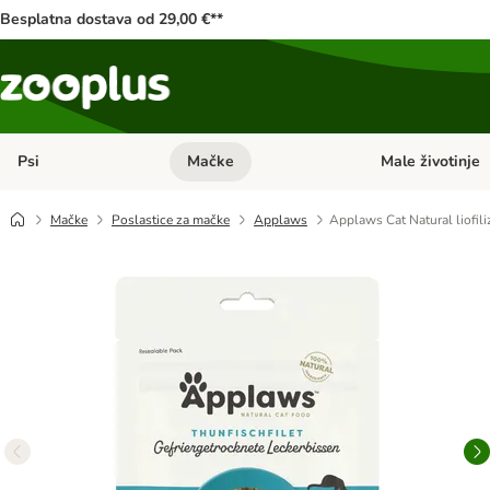
Besplatna dostava od 29,00 €**
Psi
Mačke
Male životinje
Pregled kategorija: Psi
Pregled kategorija
Mačke
Poslastice za mačke
Applaws
Applaws Cat Natural liofiliz