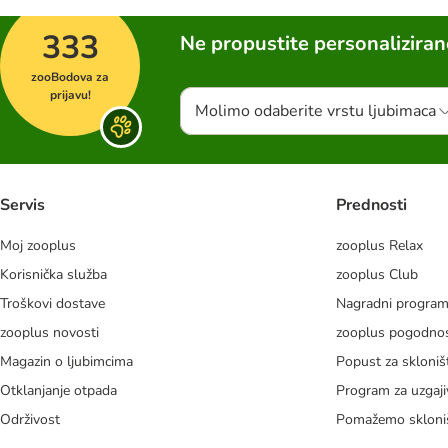
333
Ne propustite personalizira
zooBodova za
prijavu!
Molimo odaberite vrstu ljubimaca
Servis
Prednosti
Moj zooplus
zooplus Relax
Korisnička služba
zooplus Club
Troškovi dostave
Nagradni progra
zooplus novosti
zooplus pogodnos
Magazin o ljubimcima
Popust za skloniš
Otklanjanje otpada
Program za uzgaji
Održivost
Pomažemo skloni