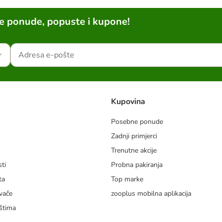
ne ponude, popuste i kupone!
Kupovina
Posebne ponude
Zadnji primjerci
m
Trenutne akcije
ti
Probna pakiranja
ta
Top marke
vače
zooplus mobilna aplikacija
štima