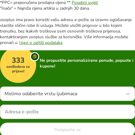
*PPC= preporučena prodajna cijena **
Posebni uvjeti
"Inače" = Najniža cijena artikla u zadnjih 30 dana.
zooplus ima pravo koristiti vašu adresu e-pošte za izravno oglašavanje
vlastite slične robe ili usluga. Možete uložiti prigovor u bilo kojem
trenutku, bez ikakvih troškova osim osnovnih troškova prijenosa,
kontaktiranjem zooplus službe za korisničke. Više informacija možete
pronaći u:
Izjavi o zaštiti podataka
333
Ne propustite personalizirane ponude, popuste i
kupone!
zooBodova za
prijavu!
Molimo odaberite vrstu ljubimaca
Pretplatite se