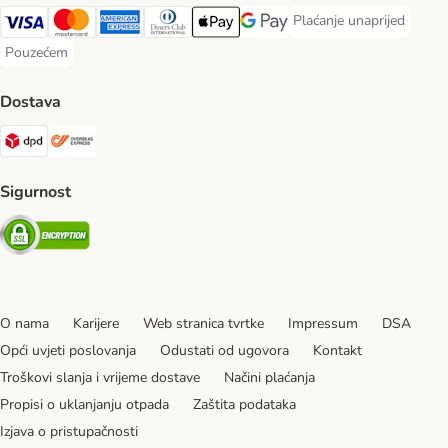
Plaćanje unaprijed
Plaćanje unaprijed Paym
Visa Payment Method
MasterCard Payment Method
American Express Payment Method
Diners Club Payment Method
Payment Method
Google pay Payment Method
Pouzećem
Pouzećem Payment Method
Dostava
DPD Shipping Method
Overseas Shipping Method
Sigurnost
Security
O nama
Karijere
Web stranica tvrtke
Impressum
DSA
Opći uvjeti poslovanja
Odustati od ugovora
Kontakt
Troškovi slanja i vrijeme dostave
Načini plaćanja
Propisi o uklanjanju otpada
Zaštita podataka
Izjava o pristupačnosti