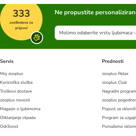
333
Ne propustite personalizira
zooBodova za
prijavu!
Molimo odaberite vrstu ljubimaca
Servis
Prednosti
Moj zooplus
zooplus Relax
Korisnička služba
zooplus Club
Troškovi dostave
Nagradni progra
zooplus novosti
zooplus pogodnos
Magazin o ljubimcima
Popust za skloniš
Otklanjanje otpada
Program za uzgaji
Održivost
Pomažemo skloni