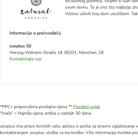
od kućnog ljubimca. Voljeni si član ob
svom domu. To je ono što najbolje zn
Volimo učiniti tvoj dom utočištem. Tako
Informacije o proizvođaču
zooplus SE
Herzog-Wilhelm-Straße 18, 80331, München, DE
Kontaktirajte nas
*PPC= preporučena prodajna cijena **
Posebni uvjeti
"Inače" = Najniža cijena artikla u zadnjih 30 dana.
zooplus ima pravo koristiti vašu adresu e-pošte za izravno oglašavanje vl
kontaktiranjem zooplus službe za korisničke. Više informacija možete pr