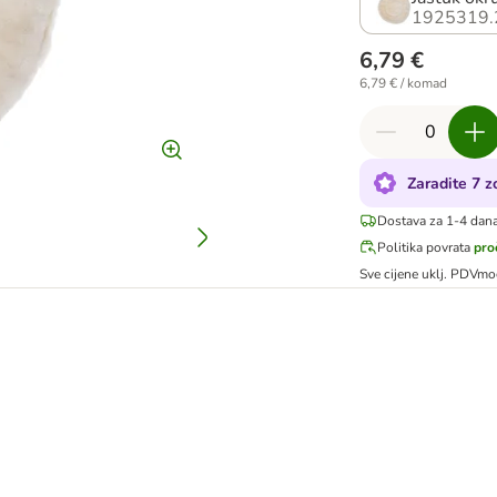
1925319.
6,79 €
6,79 € / komad
Zaradite 7 
Dostava za 1-4 dan
Politika povrata
pro
Sve cijene uklj. PDV
mo