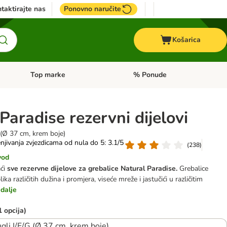
taktirajte nas
Ponovno naručite
Košarica
Top marke
% Ponude
Pregled kategorija: + VET hrana
Pregled kategorija: Top marke
Paradise rezervni dijelovi
 (Ø 37 cm, krem boje)
njivanja zvjezdicama od nula do 5: 3.1/5
(
238
)
vod
aći
sve rezervne dijelove za grebalice Natural Paradise.
Grebalice
lika različitih dužina i promjera, viseće mreže i jastučići u različitim
dalje
1 opcija)
ugli I/F/G (Ø 37 cm, krem boje)