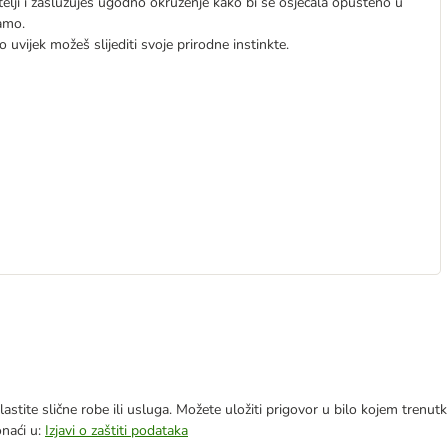
itelji i zaslužuješ ugodno okruženje kako bi se osjećala opušteno u
amo.
 uvijek možeš slijediti svoje prirodne instinkte.
astite slične robe ili usluga. Možete uložiti prigovor u bilo kojem trenu
onaći u:
Izjavi o zaštiti podataka