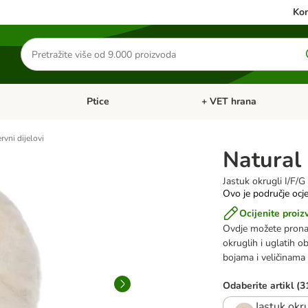
Kon
Traži
proizvode
Ptice
+ VET hrana
: Mačke
Pregled kategorija: Male životinje
Pregled kategorija: Ptice
rvni dijelovi
Natural 
Jastuk okrugli I/F/G
Ovo je područje ocje
Ocijenite proiz
Ovdje možete pron
okruglih i uglatih ob
bojama i veličinama
Odaberite artikl (3
Jastuk okr