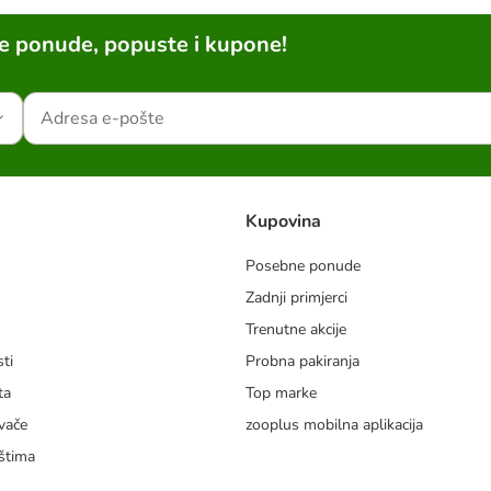
ne ponude, popuste i kupone!
Kupovina
Posebne ponude
Zadnji primjerci
m
Trenutne akcije
ti
Probna pakiranja
ta
Top marke
vače
zooplus mobilna aplikacija
štima