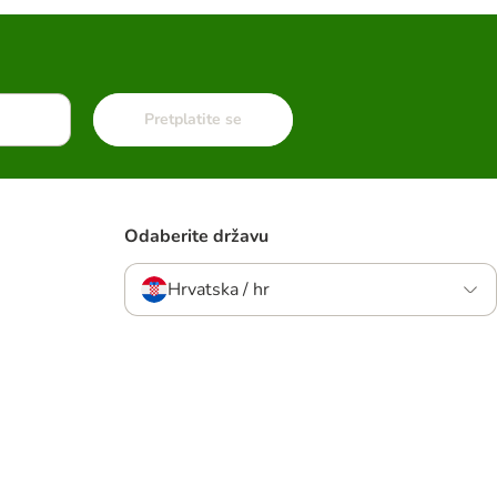
Pretplatite se
Odaberite državu
Hrvatska / hr