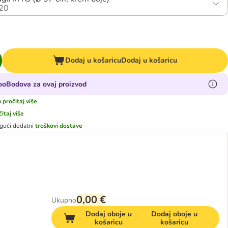
20
Dodaj u košaricu
Dodaj u košaricu
zooBodova za ovaj proizvod
a
pročitaj više
čitaj više
gući dodatni
troškovi dostave
0,00 €
Ukupno
Dodaj oboje u
Dodaj oboje u
košaricu
košaricu