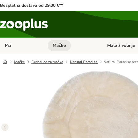
Besplatna dostava od 29,00 €**
Psi
Mačke
Male životinje
Pregled kategorija: Psi
Pregled kategorija
Mačke
Grebalice za mačke
Natural Paradise
Natural Paradise reze