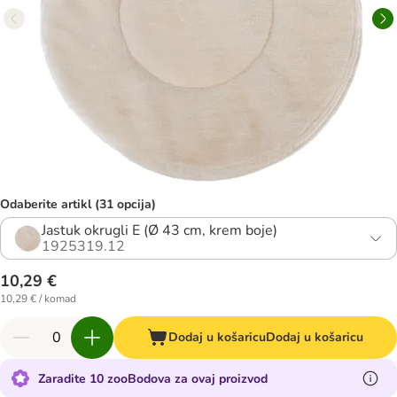
Odaberite artikl (31 opcija)
Jastuk okrugli E (Ø 43 cm, krem boje)
1925319.12
10,29 €
10,29 € / komad
Dodaj u košaricu
Dodaj u košaricu
Zaradite 10 zooBodova za ovaj proizvod