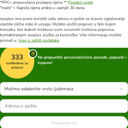
*PPC= preporučena prodajna cijena **
Posebni uvjeti
"Inače" = Najniža cijena artikla u zadnjih 30 dana.
zooplus ima pravo koristiti vašu adresu e-pošte za izravno oglašavanje
vlastite slične robe ili usluga. Možete uložiti prigovor u bilo kojem
trenutku, bez ikakvih troškova osim osnovnih troškova prijenosa,
kontaktiranjem zooplus službe za korisničke. Više informacija možete
pronaći u:
Izjavi o zaštiti podataka
333
Ne propustite personalizirane ponude, popuste i
kupone!
zooBodova za
prijavu!
Molimo odaberite vrstu ljubimaca
Pretplatite se