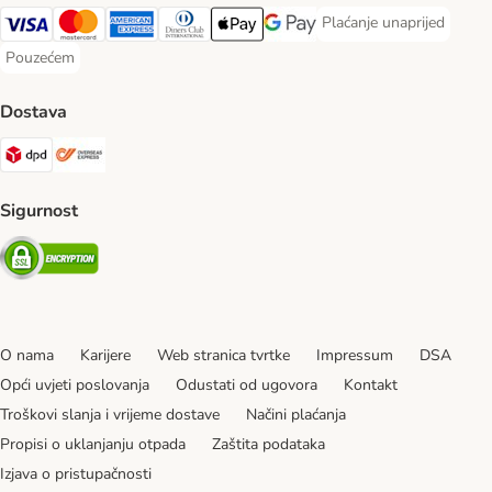
Plaćanje unaprijed
Plaćanje unaprijed Paym
Visa Payment Method
MasterCard Payment Method
American Express Payment Method
Diners Club Payment Method
Payment Method
Google pay Payment Method
Pouzećem
Pouzećem Payment Method
Dostava
DPD Shipping Method
Overseas Shipping Method
Sigurnost
Security
O nama
Karijere
Web stranica tvrtke
Impressum
DSA
Opći uvjeti poslovanja
Odustati od ugovora
Kontakt
Troškovi slanja i vrijeme dostave
Načini plaćanja
Propisi o uklanjanju otpada
Zaštita podataka
Izjava o pristupačnosti