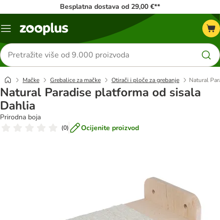
Besplatna dostava od 29,00 €**
Izbornik
Traži
proizvode
Mačke
Grebalice za mačke
Otirači i ploče za grebanje
Natural Par
Natural Paradise platforma od sisala
Dahlia
Prirodna boja
Ocijenite proizvod
(
0
)