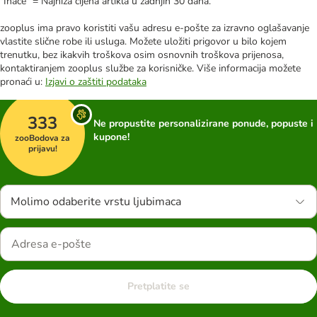
"Inače" = Najniža cijena artikla u zadnjih 30 dana.
zooplus ima pravo koristiti vašu adresu e-pošte za izravno oglašavanje
vlastite slične robe ili usluga. Možete uložiti prigovor u bilo kojem
trenutku, bez ikakvih troškova osim osnovnih troškova prijenosa,
kontaktiranjem zooplus službe za korisničke. Više informacija možete
pronaći u:
Izjavi o zaštiti podataka
333
Ne propustite personalizirane ponude, popuste i
kupone!
zooBodova za
prijavu!
Molimo odaberite vrstu ljubimaca
Pretplatite se