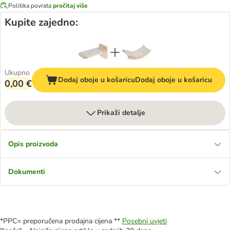
Politika povrata
pročitaj više
Kupite zajedno:
Ukupno
Dodaj oboje u košaricu
Dodaj oboje u košaricu
0,00 €
Prikaži detalje
Opis proizvoda
Dokumenti
*PPC= preporučena prodajna cijena **
Posebni uvjeti