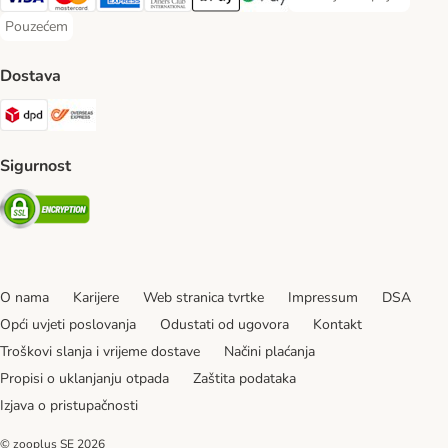
Plaćanje unaprijed Paym
Visa Payment Method
MasterCard Payment Method
American Express Payment Method
Diners Club Payment Method
Payment Method
Google pay Payment Method
Pouzećem
Pouzećem Payment Method
Dostava
DPD Shipping Method
Overseas Shipping Method
Sigurnost
Security
O nama
Karijere
Web stranica tvrtke
Impressum
DSA
Opći uvjeti poslovanja
Odustati od ugovora
Kontakt
Troškovi slanja i vrijeme dostave
Načini plaćanja
Propisi o uklanjanju otpada
Zaštita podataka
Izjava o pristupačnosti
© zooplus SE
2026