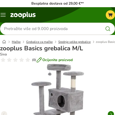
Besplatna dostava od 29,00 €**
Izbornik
Traži
proizvode
Mačke
Grebalice za mačke
Srednje velike grebalice
zooplus Basic
zooplus Basics grebalica M/L
Siva
Ocijenite proizvod
(
0
)