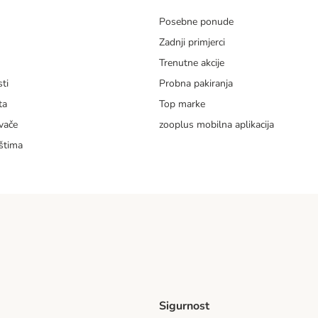
Posebne ponude
Zadnji primjerci
m
Trenutne akcije
ti
Probna pakiranja
ta
Top marke
vače
zooplus mobilna aplikacija
štima
Sigurnost