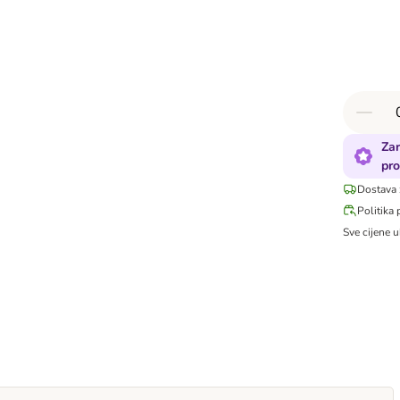
Zar
pro
Dostava 
Politika 
Sve cijene u