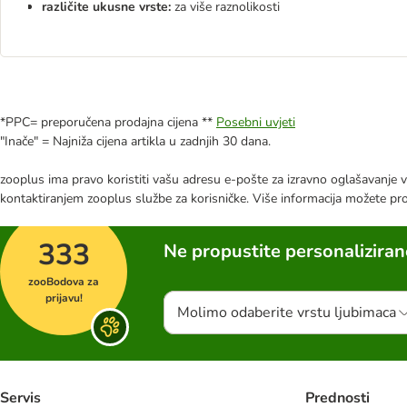
različite ukusne vrste:
za više raznolikosti
*PPC= preporučena prodajna cijena **
Posebni uvjeti
"Inače" = Najniža cijena artikla u zadnjih 30 dana.
zooplus ima pravo koristiti vašu adresu e-pošte za izravno oglašavanje vl
kontaktiranjem zooplus službe za korisničke. Više informacija možete pr
333
Ne propustite personalizira
zooBodova za
prijavu!
Molimo odaberite vrstu ljubimaca
Servis
Prednosti