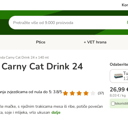
Kon
Traži
proizvode
Ptice
+ VET hrana
: Mačke
Pregled kategorija: Male životinje
Pregled kategorija: Ptice
da Carny Cat Drink 24 x 140 ml
Carny Cat Drink 24
Odaberite 
T
1
26,99 
anja zvjezdicama od nula do 5: 3.8/5
(
37
)
8,03 € / kg
Iskorist
e mačke, s nježnim trakicama mesa ili ribe, potiče povećan
ca, soje i mlijeka, vrlo ukusan
dalje