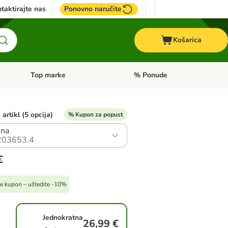
taktirajte nas
Ponovno naručite
Košarica
Top marke
% Ponude
Pregled kategorija: + VET hrana
Pregled kategorija: Top marke
artikl (5 opcija)
% Kupon za popust
una
203653.4
€
ite kupon – uštedite -10%
Jednokratna
26,99 €