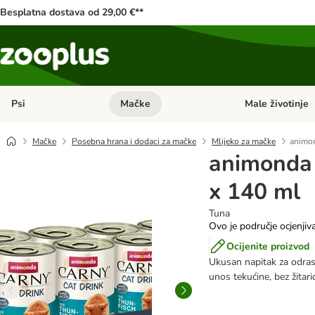
Besplatna dostava od 29,00 €**
Psi
Mačke
Male životinje
Pregled kategorija: Psi
Pregled kategorija
Mačke
Posebna hrana i dodaci za mačke
Mlijeko za mačke
animon
animonda 
x 140 ml
Tuna
Ovo je područje ocjenjiv
Ocijenite proizvod
Ukusan napitak za odrasl
unos tekućine, bez žitari