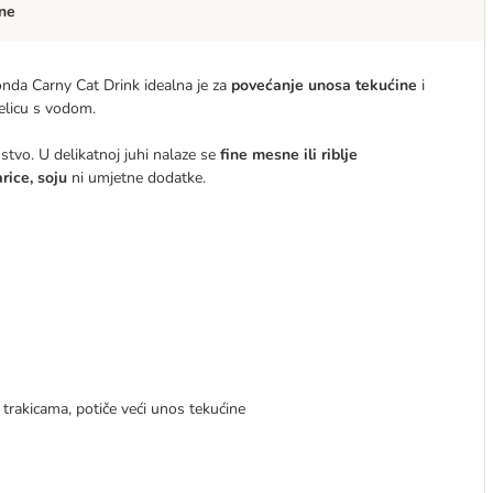
ne
onda Carny Cat Drink idealna je za
povećanje unosa tekućine
i
jelicu s vodom.
tvo. U delikatnoj juhi nalaze se
fine mesne ili riblje
arice, soju
ni umjetne dodatke.
rakicama, potiče veći unos tekućine