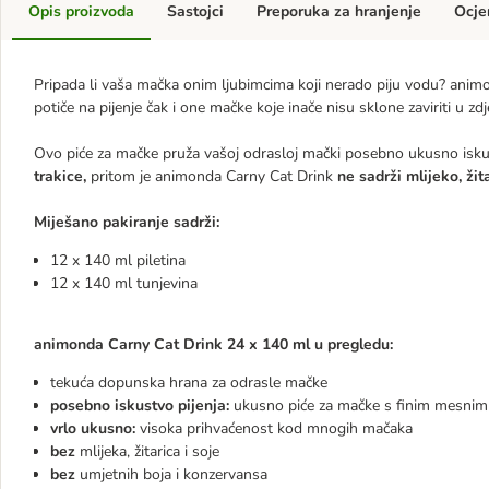
Opis proizvoda
Sastojci
Preporuka za hranjenje
Ocje
Pripada li vaša mačka onim ljubimcima koji nerado piju vodu? anim
potiče na pijenje čak i one mačke koje inače nisu sklone zaviriti u zd
Ovo piće za mačke pruža vašoj odrasloj mački posebno ukusno iskus
trakice,
pritom je animonda Carny Cat Drink
ne sadrži mlijeko, žit
Miješano pakiranje sadrži:
12 x 140 ml piletina
12 x 140 ml tunjevina
animonda Carny Cat Drink 24 x 140 ml u pregledu:
tekuća dopunska hrana za odrasle mačke
posebno iskustvo pijenja:
ukusno piće za mačke s finim mesnim t
vrlo ukusno:
visoka prihvaćenost kod mnogih mačaka
bez
mlijeka, žitarica i soje
bez
umjetnih boja i konzervansa