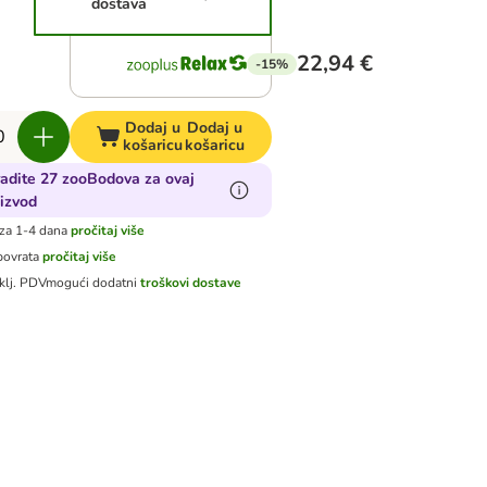
dostava
22,94 €
-15%
Dodaj u
Dodaj u
košaricu
košaricu
adite 27 zooBodova za ovaj
izvod
za 1-4 dana
pročitaj više
povrata
pročitaj više
klj. PDV
mogući dodatni
troškovi dostave